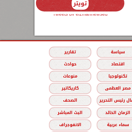
تويتر
Tweets by elzmannewseg
سياسة
تقارير
اقتصاد
حوادث
تكنولوجيا
منوعات
مصر العظمى
كاريكاتير
ل رئيس التحرير
الصحف
الزمان الخالد
البث المباشر
سماء عربية
الانفوجراف