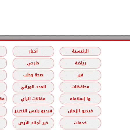
الرئيسية
أخبار
رياضة
خارجي
فن
صحة وطب
محافظات
العدد الورقي
وا إسلاماه
مقالات الرأي
مقا
فيديو الزمان
فيديو رئيس التحرير
خدمات
خير أجناد الأرض