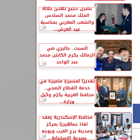
بشرى حجيج تهنئ جلالة
الملك محمد السادس
والشعب المغربي بمناسبة
عيد العرش...
السبت.. جاليري ضي
الزمالك يكرم الكابتن محمد
عبد الواحد
تقديرًا لمسيرةٍ متميزة في
خدمة القطاع الصحي..
محافظ الغربية يكرّم وكيل
وزارة...
محافظ الإسكندرية يعقد
لقاءً جماهيريًا بمركز
ومدينة برج العرب ويوجه
بسرعة الاستجابة...