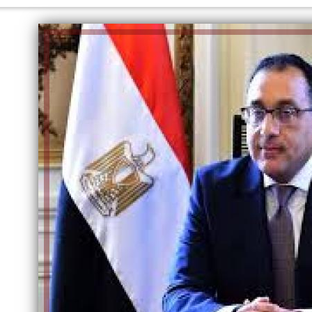
الكاتبة إلهام شرشر تهنئ الرئيس
السيسي بعيد ميلاده وتُشيد بجهوده
إلهام شرشر تكتب: دي مبقتش كورة..
في بناء الدولة
دي سياسة