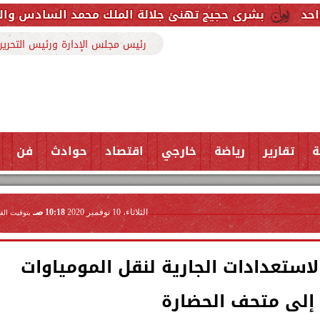
جيج تهنئ جلالة الملك محمد السادس والشعب المغربي بم
رئيس مجلس الإدارة ورئيس التحرير
ة
تقارير
رياضة
خارجي
اقتصاد
حوادث
فن
الثلاثاء، 10 نوفمبر 2020
10:18 صـ
بتوقيت الق
استعدادات الجارية لنقل المومياوات
 إلى متحف الحضارة