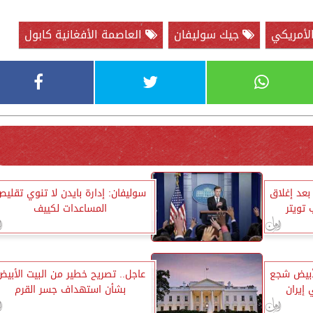
لأمريكي
جيك سوليفان
العاصمة الأفغانية كابول
بعد إغلاق
سوليفان: إدارة بايدن لا تنوي تقلي
تويتر
المساعدات لكييف
الأبيض شجع
عاجل.. تصريح خطير من البيت الأبيض
 إيران
بشأن استهداف جسر القرم