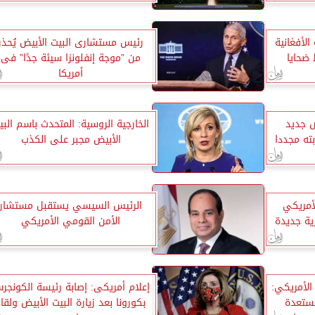
الأفغانية
رئيس مستشارى البيت الأبيض يُحذر
 ضحايا
من ”موجة إنفلونزا سيئة جدًا” فى
أمريكا
ص جديد
الخارجية الروسية: المتحدث باسم البي
ته مجددا
الأبيض مجبر على الكذب
أمريكي
الرئيس السيسي يستقبل مستشار
ة جديدة
الأمن القومي الأمريكي
الأمريكي:
إعلام أمريكى: إصابة رئيسة الكونجر
مستعدة
بكورونا بعد زيارة البيت الأبيض ولقاء