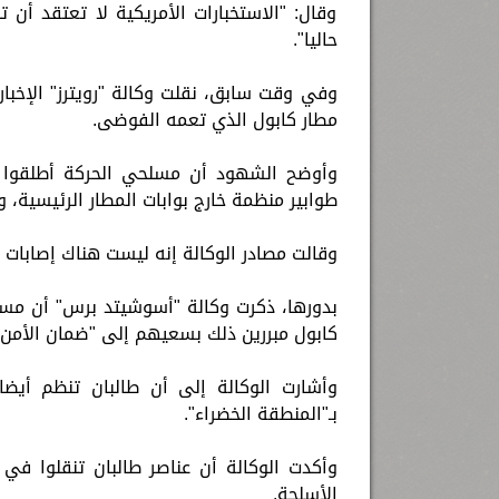
وقال: "الاستخبارات الأمريكية لا تعتقد أن
حاليا".
وفي وقت سابق، نقلت وكالة "رويترز" الإخب
مطار كابول الذي تعمه الفوضى.
وأوضح الشهود أن مسلحي الحركة أطلقوا ال
طوابير منظمة خارج بوابات المطار الرئيسية،
وقالت مصادر الوكالة إنه ليست هناك إصابات 
بدورها، ذكرت وكالة "أسوشيتد برس" أن مسل
كابول مبررين ذلك بسعيهم إلى "ضمان الأمن"
وأشارت الوكالة إلى أن طالبان تنظم أيضا
بـ"المنطقة الخضراء".
وأكدت الوكالة أن عناصر طالبان تنقلوا في 
الأسلحة.