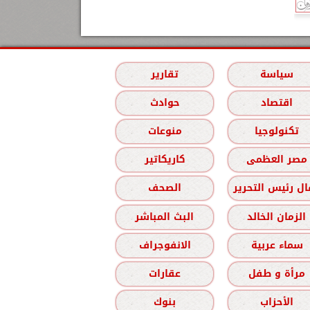
سياسة
تقارير
اقتصاد
حوادث
تكنولوجيا
منوعات
مصر العظمى
كاريكاتير
ل رئيس التحرير
الصحف
الزمان الخالد
البث المباشر
سماء عربية
الانفوجراف
مرأة و طفل
عقارات
الأحزاب
بنوك