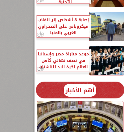
التحتية...
30
إصابة 8 أشخاص إثر انقلاب
ميكروباص على الصحراوي
الغربي بالمنيا
موعد مباراة مصر وإسبانيا
في نصف نهائي كأس
العالم لكرة اليد للناشئات
أهم الأخبار