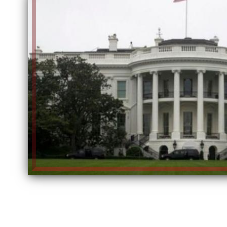
الكاتبة إلهام شرشر تهنئ الرئيس
السيسي بعيد ميلاده وتُشيد بجهوده
إلهام شرشر تكتب: دي مبقتش كورة..
في بناء الدولة
دي سياسة