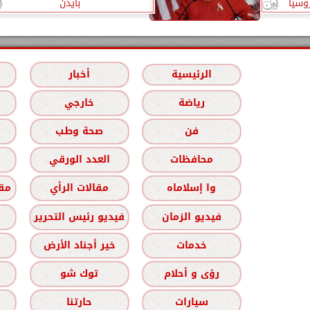
وسيا
بايدن
الرئيسية
أخبار
رياضة
خارجي
فن
صحة وطب
محافظات
العدد الورقي
وا إسلاماه
مقالات الرأي
مقا
فيديو الزمان
فيديو رئيس التحرير
خدمات
خير أجناد الأرض
رؤى و أحلام
توك شو
سيارات
حارتنا