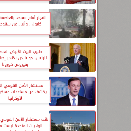
انفجار أمام مسجد بالعاصمة 
كابول.. وأنباء عن سقوط
طبيب البيت الأبيض: فح
للرئيس جو بايدن يظهر إصاب
بفيروس كورونا
مستشار الأمن القومي ال
يكشف عن مساعدات عسكري
لأوكرانيا
نائب مستشار الأمن القومي 
الولايات المتحدة ليست 