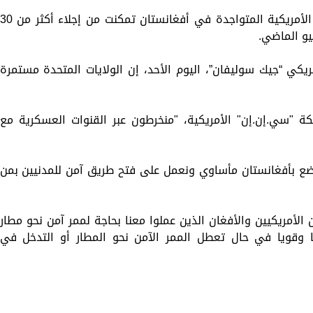
كشف البيت الأبيض اليوم الأحد، أن القوات الأمريكية المتواجدة في أفغانستان تمكنت من إجلاء أكثر من 
و الماضي.
يكي “جيك سوليفان”، اليوم الأحد، إن الولايات المتحدة مستمرة
"سي.إن.إن" الأمريكية، "منخرطون عبر القنوات العسكرية مع
وضع بأفغانستان مأساوي ونعمل على فتح طريق آمن للمدنيين بمن
لأمريكيين والأفغان الذين عملوا معنا بحاجة لممر آمن نحو مطار
عا وقويا في حال تعطل الممر الآمن نحو المطار أو التدخل في