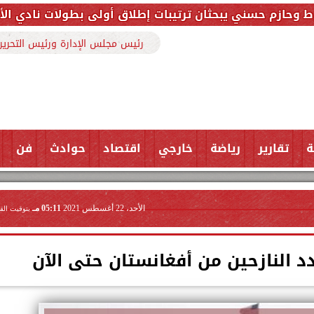
يبحثان ترتيبات إطلاق أولى بطولات نادي الأجواد للرماية 
رئيس مجلس الإدارة ورئيس التحرير
ة
تقارير
رياضة
خارجي
اقتصاد
حوادث
فن
الأحد، 22 أغسطس 2021
05:11 مـ
بتوقيت الق
 النازحين من أفغانستان حتى الآن