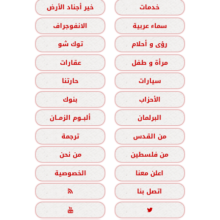
خدمات
خير أجناد الأرض
سماء عربية
الانفوجراف
رؤى و أحلام
توك شو
مرأة و طفل
عقارات
سيارات
حارتنا
الأحزاب
بنوك
البرلمان
ألبــوم الزمــان
من القدس
ترجمة
من فلسطين
من نحن
اعلن معنا
الخصوصية
اتصل بنا


