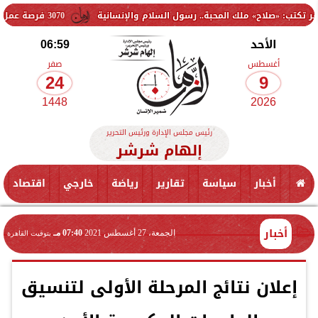
لك المحبة.. رسول السلام والإنسانية
3070 فرصة عمل جديدة بالقطاع الخاص.. وظائف برواتب تصل إلى 9500 جنيه
الأحد
06:59
أغسطس
صفر
24
9
1448
2026
رئيس مجلس الإدارة ورئيس التحرير
إلهام شرشر
أخبار
سياسة
تقارير
رياضة
خارجي
اقتصاد
أخبار
الجمعة، 27 أغسطس 2021
07:40 مـ
بتوقيت القاهرة
إعلان نتائج المرحلة الأولى لتنسيق