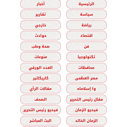
الرئيسية
أخبار
سياسة
تقارير
رياضة
خارجي
اقتصاد
حوادث
فن
صحة وطب
تكنولوجيا
منوعات
محافظات
العدد الورقي
مصر العظمى
كاريكاتير
وا إسلاماه
مقالات الرأي
مقال رئيس التحرير
الصحف
فيديو الزمان
فيديو رئيس التحرير
الزمان الخالد
البث المباشر