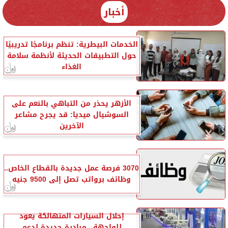
أخبار
الخدمات البيطرية: تنظم برنامجًا تدريبيًا
حول التطبيقات الحديثة لأنظمة سلامة
الغذاء
الأزهر يحذر من التباهي بالنعم على
السوشيال ميديا: قد يجرح مشاعر
الآخرين
3070 فرصة عمل جديدة بالقطاع الخاص..
وظائف برواتب تصل إلى 9500 جنيه
إحلال السيارات المتهالكة يعود
للواجهة.. مبادرة جديدة لدعم