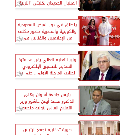
المبنيان الجديدان لكليتي ”التربية”
و ”السياسة والاقتصاد”
ينطلق في دور العرض السعودية
والكويتية والمصرية حضور مكثف
من الإعلاميين والفنانين في
العرض الخاص لفيلم 90 يوم
وزير التعليم العالي يقرر مد فترة
التقديم للتنسيق الإلكتروني
لطلاب المرحلة الأولى.. حتى ١٦
أغسطس
رئيس جامعة أسوان يهنئ
الدكتور محمد أيمن عاشور وزير
التعليم العالي لتوليه منصبه
الجديد
صورة تذكارية تجمع الرئيس