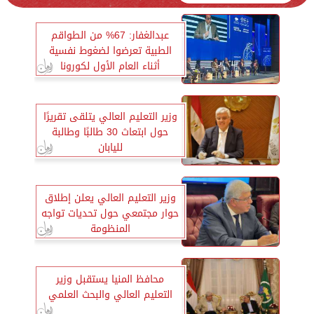
عبدالغفار: 67% من الطواقم
الطبية تعرضوا لضغوط نفسية
أثناء العام الأول لكورونا
وزير التعليم العالي يتلقى تقريرًا
حول ابتعاث 30 طالبًا وطالبة
لليابان
وزير التعليم العالي يعلن إطلاق
حوار مجتمعي حول تحديات تواجه
المنظومة
محافظ المنيا يستقبل وزير
التعليم العالي والبحث العلمي