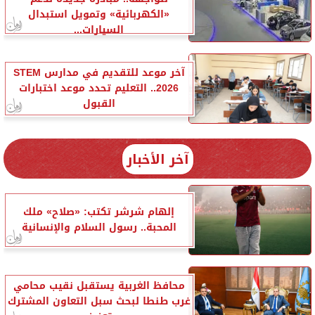
«الكهربائية» وتمويل استبدال
السيارات...
آخر موعد للتقديم في مدارس STEM
2026.. التعليم تحدد موعد اختبارات
القبول
آخر الأخبار
إلهام شرشر تكتب: «صلاح» ملك
المحبة.. رسول السلام والإنسانية
محافظ الغربية يستقبل نقيب محامي
غرب طنطا لبحث سبل التعاون المشترك