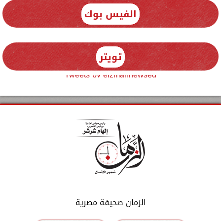
الفيس بوك
تويتر
Tweets by elzmannewseg
الزمان صحيفة مصرية