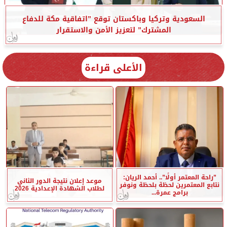
السعودية وتركيا وباكستان توقع ”اتفاقية مكة للدفاع
المشترك” لتعزيز الأمن والاستقرار
الأعلى قراءة
”راحة المعتمر أولًا”.. أحمد الريان:
موعد إعلان نتيجة الدور الثاني
نتابع المعتمرين لحظة بلحظة ونوفر
لطلاب الشهادة الإعدادية 2026
برامج عمرة...