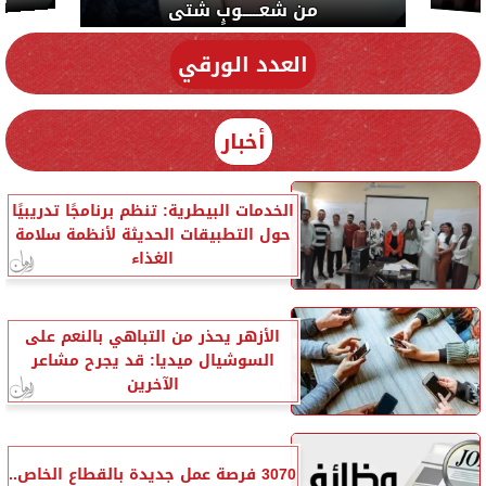
من شعـــــوبٍ شتى
العدد الورقي
أخبار
الخدمات البيطرية: تنظم برنامجًا تدريبيًا
حول التطبيقات الحديثة لأنظمة سلامة
الغذاء
الأزهر يحذر من التباهي بالنعم على
السوشيال ميديا: قد يجرح مشاعر
الآخرين
3070 فرصة عمل جديدة بالقطاع الخاص..