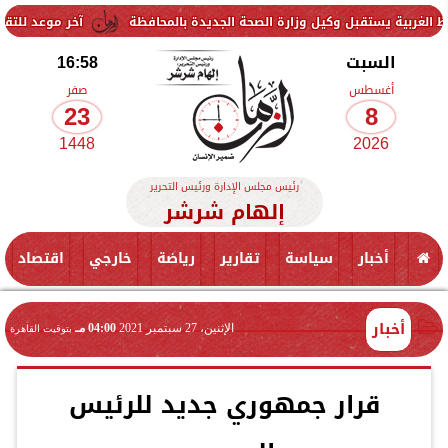
ل وكيل وزارة الصحة الجديدة بالمحافظة
آخر موعد للتقديم في مدارس STEM 2026.. التعليم تحدد موعد اختبارات القبو
السبت
16:58
أغسطس
صفر
23
8
1448
2026
رئيس مجلس الإدارة ورئيس التحرير
إلهام شرشر
أخبار
سياسة
تقارير
رياضة
خارجي
اقتصاد
أخبار
الإثنين، 27 سبتمبر 2021
04:00 مـ
بتوقيت القاهرة
قرار جمهوري جديد للرئيس