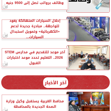
وظائف برواتب تصل إلى 9500 جنيه
إحلال السيارات المتهالكة يعود
للواجهة.. مبادرة جديدة لدعم
«الكهربائية» وتمويل استبدال
السيارات...
آخر موعد للتقديم في مدارس STEM
2026.. التعليم تحدد موعد اختبارات
القبول
آخر الأخبار
محافظ الغربية يستقبل وكيل وزارة
الصحة الجديدة بالمحافظة