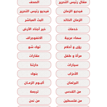
مقال رئيس التحرير
الصحف
فيديو الزمان
فيديو رئيس التحرير
الزمان الخالد
البث المباشر
خدمات
خير أجناد الأرض
سماء عربية
الانفوجراف
رؤى و أحلام
توك شو
مرأة و طفل
عقارات
سيارات
حارتنا
الأحزاب
بنوك
البرلمان
ألبــوم الزمــان
من القدس
ترجمة
من فلسطين
من نحن