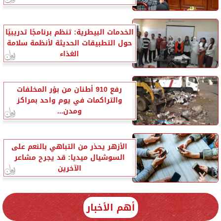
الخدمات البيطرية: تنظم برنامجًا تدريبيًا
حول التطبيقات الحديثة لأنظمة سلامة
الغذاء
رفع 910 أطنان من بؤر المخلفات
والتراكمات في يوم واحد بمراكز
ومدن...
الأزهر يحذر من التباهي بالنعم على
السوشيال ميديا: قد يجرح مشاعر
الآخرين
أهم الأخبار