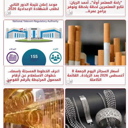
”راحة المعتمر أولًا”.. أحمد الريان:
موعد إعلان نتيجة الدور الثاني
نتابع المعتمرين لحظة بلحظة ونوفر
لطلاب الشهادة الإعدادية 2026
برامج عمرة...
أسعار السجائر اليوم الجمعة 8
اعرف الخطوط المسجلة باسمك..
أغسطس 2026 بعد الزيادة.. القائمة
خطوات الاستعلام عن أرقام
الكاملة
المحمول المرتبطة بالرقم القومي