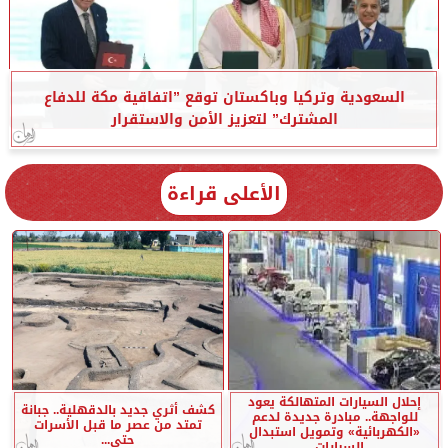
السعودية وتركيا وباكستان توقع ”اتفاقية مكة للدفاع
المشترك” لتعزيز الأمن والاستقرار
الأعلى قراءة
إحلال السيارات المتهالكة يعود
كشف أثري جديد بالدقهلية.. جبانة
للواجهة.. مبادرة جديدة لدعم
تمتد من عصر ما قبل الأسرات
«الكهربائية» وتمويل استبدال
حتى...
السيارات...