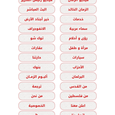
الزمان الخالد
البث المباشر
خدمات
خير أجناد الأرض
سماء عربية
الانفوجراف
رؤى و أحلام
توك شو
مرأة و طفل
عقارات
سيارات
حارتنا
الأحزاب
بنوك
البرلمان
ألبــوم الزمــان
من القدس
ترجمة
من فلسطين
من نحن
اعلن معنا
الخصوصية