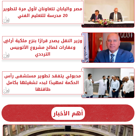
مصر واليابان تتعاونان لأول مرة لتطوير
20 مدرسة للتعليم الفني
وزير النقل يصدر قرارًا بنزع ملكية أراضٍ
وعقارات لصالح مشروع الأتوبيس
الترددي
مدبولي يتفقد تطوير مستشفى رأس
الحكمة تمهيدًا لبدء تشغيلها بكامل
طاقتها
أهم الأخبار