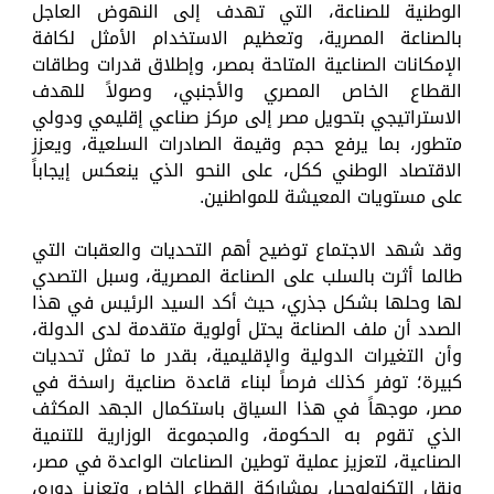
الوطنية للصناعة، التي تهدف إلى النهوض العاجل
بالصناعة المصرية، وتعظيم الاستخدام الأمثل لكافة
الإمكانات الصناعية المتاحة بمصر، وإطلاق قدرات وطاقات
القطاع الخاص المصري والأجنبي، وصولاً للهدف
الاستراتيجي بتحويل مصر إلى مركز صناعي إقليمي ودولي
متطور، بما يرفع حجم وقيمة الصادرات السلعية، ويعزز
الاقتصاد الوطني ككل، على النحو الذي ينعكس إيجاباً
على مستويات المعيشة للمواطنين.
وقد شهد الاجتماع توضيح أهم التحديات والعقبات التي
طالما أثرت بالسلب على الصناعة المصرية، وسبل التصدي
لها وحلها بشكل جذري، حيث أكد السيد الرئيس في هذا
الصدد أن ملف الصناعة يحتل أولوية متقدمة لدى الدولة،
وأن التغيرات الدولية والإقليمية، بقدر ما تمثل تحديات
كبيرة؛ توفر كذلك فرصاً لبناء قاعدة صناعية راسخة في
مصر، موجهاً في هذا السياق باستكمال الجهد المكثف
الذي تقوم به الحكومة، والمجموعة الوزارية للتنمية
الصناعية، لتعزيز عملية توطين الصناعات الواعدة في مصر،
ونقل التكنولوجيا، بمشاركة القطاع الخاص وتعزيز دوره،