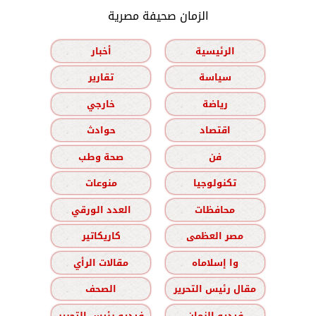
الزمان صحيفة مصرية
الرئيسية
أخبار
سياسة
تقارير
رياضة
خارجي
اقتصاد
حوادث
فن
صحة وطب
تكنولوجيا
منوعات
محافظات
العدد الورقي
مصر العظمى
كاريكاتير
وا إسلاماه
مقالات الرأي
مقال رئيس التحرير
الصحف
فيديو الزمان
فيديو رئيس التحرير