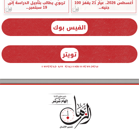
أغسطس 2026.. عيار 21 يقفز 100
تربوي يطالب بتأجيل الدراسة إلى
جنيه...
19 سبتمبر...
الفيس بوك
تويتر
Tweets by elzmannewseg