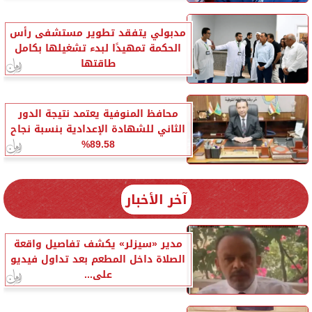
مدبولي يتفقد تطوير مستشفى رأس
الحكمة تمهيدًا لبدء تشغيلها بكامل
طاقتها
محافظ المنوفية يعتمد نتيجة الدور
الثاني للشهادة الإعدادية بنسبة نجاح
89.58%
آخر الأخبار
مدير «سيزلر» يكشف تفاصيل واقعة
الصلاة داخل المطعم بعد تداول فيديو
على...