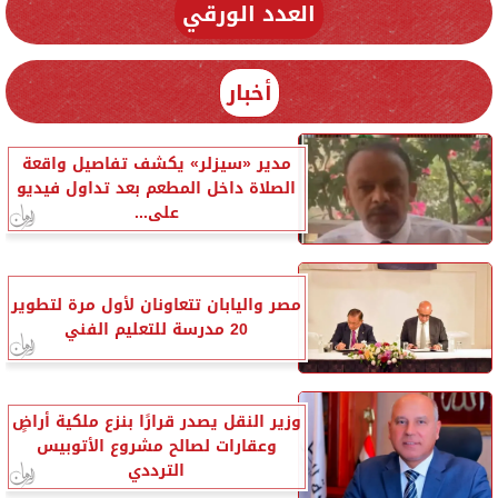
العدد الورقي
أخبار
مدير «سيزلر» يكشف تفاصيل واقعة
الصلاة داخل المطعم بعد تداول فيديو
على...
مصر واليابان تتعاونان لأول مرة لتطوير
20 مدرسة للتعليم الفني
وزير النقل يصدر قرارًا بنزع ملكية أراضٍ
وعقارات لصالح مشروع الأتوبيس
الترددي