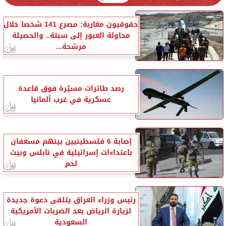
حقوقيون مغاربة: مصرع 141 شخصا خلال
محاولة العبور إلى سبتة.. والحصيلة
مرشحة...
رصد طائرات مسيّرة فوق قاعدة
عسكرية في غرب ألمانيا
إصابة 6 فلسطينيين بينهم مسعفان
باعتداءات إسرائيلية في نابلس وبيت
لحم
رئيس وزراء العراق يتلقى دعوة جديدة
لزيارة الرياض بعد الضربات الأمريكية
السعودية