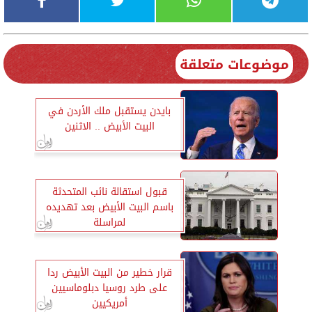
موضوعات متعلقة
بايدن يستقبل ملك الأردن في
البيت الأبيض .. الاثنين
قبول استقالة نائب المتحدثة
باسم البيت الأبيض بعد تهديده
لمراسلة
قرار خطير من البيت الأبيض ردا
على طرد روسيا دبلوماسيين
أمريكيين