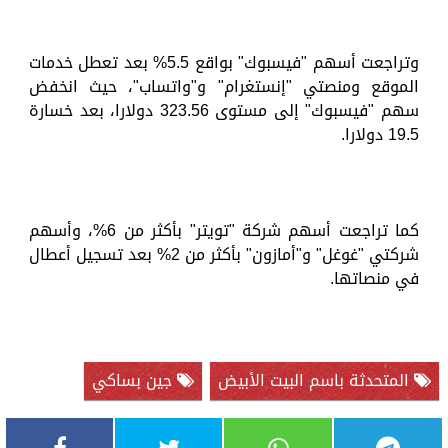
وتراجعت أسهم "فيسبوك" بواقع 5.5% بعد تعطل خدمات
الموقع ومنصتي "إنستغرام" و"واتساب"، حيث انخفض
سهم "فيسبوك" إلى مستوى 323.56 دولارا، بعد خسارة
19.5 دولارا.
كما تراجعت أسهم شركة "تويتر" بأكثر من 6%، وأسهم
شركتي "غوغل" و"أمازون" بأكثر من 2% بعد تسجيل أعطال
في منصاتها.
المتحدثة باسم البيت الأبيض
جين بساكي