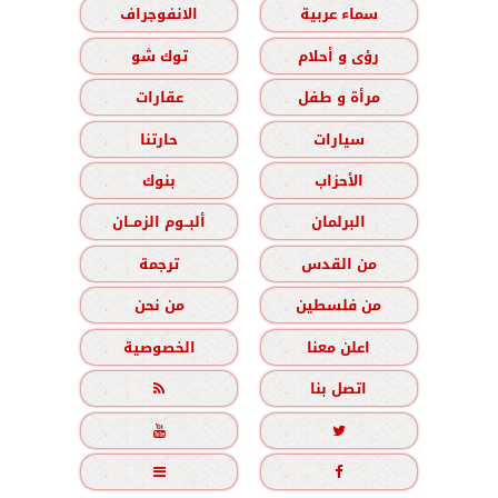
سماء عربية
الانفوجراف
رؤى و أحلام
توك شو
مرأة و طفل
عقارات
سيارات
حارتنا
الأحزاب
بنوك
البرلمان
ألبــوم الزمــان
من القدس
ترجمة
من فلسطين
من نحن
اعلن معنا
الخصوصية
اتصل بنا




