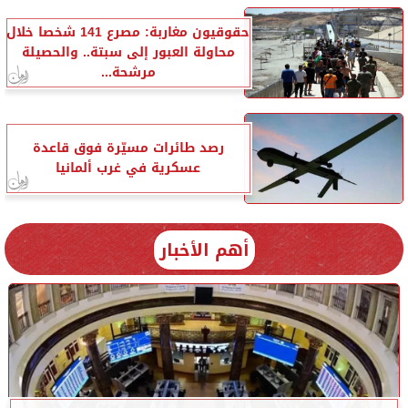
حقوقيون مغاربة: مصرع 141 شخصا خلال
محاولة العبور إلى سبتة.. والحصيلة
مرشحة...
رصد طائرات مسيّرة فوق قاعدة
عسكرية في غرب ألمانيا
أهم الأخبار