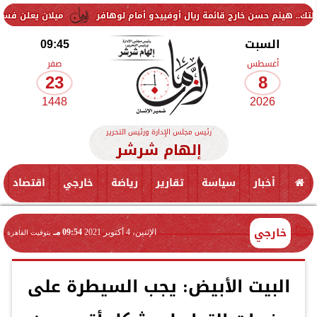
حسن خارج قائمة ريال أوفييدو أمام لوهافر
ميلان يعلن فسخ عقد إسماعيل
السبت
09:45
أغسطس
صفر
23
8
1448
2026
رئيس مجلس الإدارة ورئيس التحرير
إلهام شرشر
أخبار
سياسة
تقارير
رياضة
خارجي
اقتصاد
خارجي
الإثنين، 4 أكتوبر 2021
09:54 مـ
بتوقيت القاهرة
البيت الأبيض: يجب السيطرة على