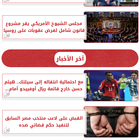
مجلس الشيوخ الأمريكي يقر مشروع
قانون شامل لفرض عقوبات على روسيا
آخر الأخبار
مع احتمالية انتقاله إلى سيلتك.. هيثم
حسن خارج قائمة ريال أوفييدو أمام...
القبض على لاعب منتخب مصر السابق
لتنفيذ حكم قضائي ضده