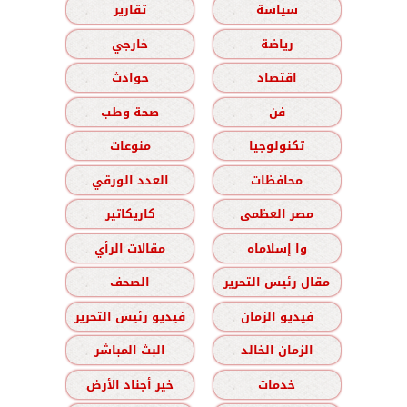
سياسة
تقارير
رياضة
خارجي
اقتصاد
حوادث
فن
صحة وطب
تكنولوجيا
منوعات
محافظات
العدد الورقي
مصر العظمى
كاريكاتير
وا إسلاماه
مقالات الرأي
مقال رئيس التحرير
الصحف
فيديو الزمان
فيديو رئيس التحرير
الزمان الخالد
البث المباشر
خدمات
خير أجناد الأرض