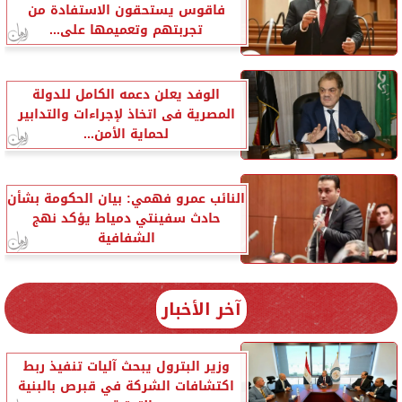
فاقوس يستحقون الاستفادة من
تجربتهم وتعميمها على...
الوفد يعلن دعمه الكامل للدولة
المصرية فى اتخاذ لإجراءات والتدابير
لحماية الأمن...
النائب عمرو فهمي: بيان الحكومة بشأن
حادث سفينتي دمياط يؤكد نهج
الشفافية
آخر الأخبار
وزير البترول يبحث آليات تنفيذ ربط
اكتشافات الشركة في قبرص بالبنية