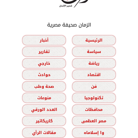
الزمان صحيفة مصرية
الرئيسية
أخبار
سياسة
تقارير
رياضة
خارجي
اقتصاد
حوادث
فن
صحة وطب
تكنولوجيا
منوعات
محافظات
العدد الورقي
مصر العظمى
كاريكاتير
وا إسلاماه
مقالات الرأي