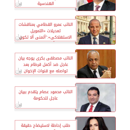
الهندسية
النائب عمرو القطامي بمناقشات
تعديلات «التمويل
الاستهلاكى»:”أتمنى ألا تكون
الكفالة بأجر عبء جديد على
المواطنين»
النائب مصطفى بكرى يوجه بيان
عاجل ضد أكمل قرطام بعد
تواصله مع قنوات الإخوان
النائب محمود عصام يتقدم ببيان
عاجل للحكومة
طلب إحاطة لاستيضاح حقيقة