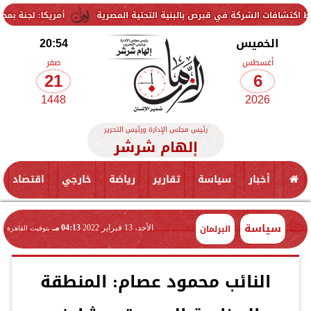
ركة في قبرص بالبنية التحتية المصرية
أمريكا: لجنة بمجلس الشيوخ تحم
الخميس
20:54
أغسطس
صفر
21
6
1448
2026
رئيس مجلس الإدارة ورئيس التحرير
إلهام شرشر
أخبار
سياسة
تقارير
رياضة
خارجي
اقتصاد
سياسة
البرلمان
الأحد، 13 فبراير 2022
04:13 مـ
بتوقيت القاهرة
النائب محمود عصام: المنطقة