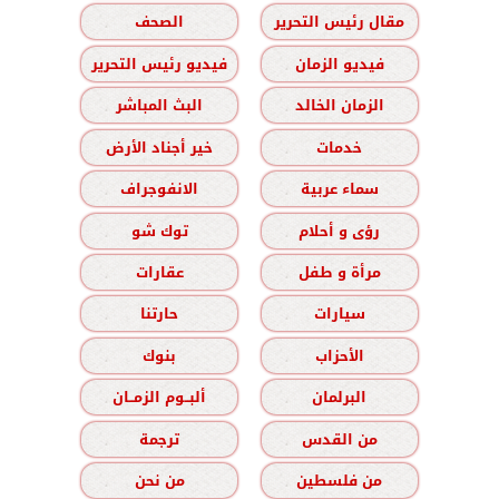
مقال رئيس التحرير
الصحف
فيديو الزمان
فيديو رئيس التحرير
الزمان الخالد
البث المباشر
خدمات
خير أجناد الأرض
سماء عربية
الانفوجراف
رؤى و أحلام
توك شو
مرأة و طفل
عقارات
سيارات
حارتنا
الأحزاب
بنوك
البرلمان
ألبــوم الزمــان
من القدس
ترجمة
من فلسطين
من نحن