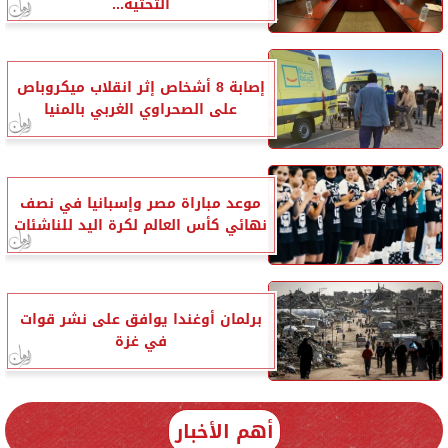
التحتية...
إصابة 8 أشخاص إثر انقلاب ميكروباص
على الصحراوي الغربي بالمنيا
موعد مباراة مصر وإسبانيا في نصف
نهائي كأس العالم لكرة اليد للناشئات
برلمان أوغندا يوافق على نشر قوات
في غزة
أهم الأخبار