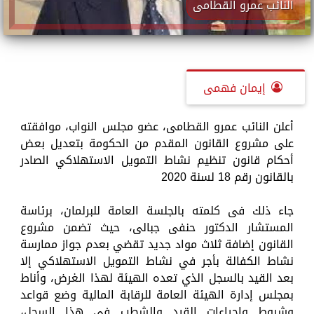
النائب عمرو القطامى
إيمان فهمى
أعلن النائب عمرو القطامى، عضو مجلس النواب، موافقته
على مشروع القانون المقدم من الحكومة بتعديل بعض
أحكام قانون تنظيم نشاط التمويل الاستهلاكي الصادر
بالقانون رقم 18 لسنة 2020
جاء ذلك فى كلمته بالجلسة العامة للبرلمان، برئاسة
المستشار الدكتور حنفى جبالى، حيث تضمن مشروع
القانون إضافة ثلاث مواد جديد تقضي بعدم جواز ممارسة
نشاط الكفالة بأجر في نشاط التمويل الاستهلاكي إلا
بعد القيد بالسجل الذي تعده الهيئة لهذا الغرض، وأناط
بمجلس إدارة الهيئة العامة للرقابة المالية وضع قواعد
وشروط وإجراءات القيد والشطب في هذا السجل،