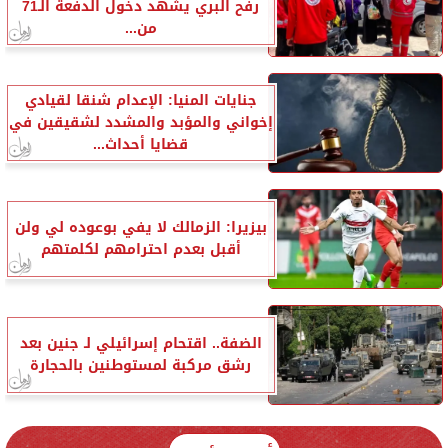
رفح البري يشهد دخول الدفعة الـ71
من...
جنايات المنيا: الإعدام شنقا لقيادي
إخواني والمؤبد والمشدد لشقيقين في
قضايا أحداث...
بيزيرا: الزمالك لا يفي بوعوده لي ولن
أقبل بعدم احترامهم لكلمتهم
الضفة.. اقتحام إسرائيلي لـ جنين بعد
رشق مركبة لمستوطنين بالحجارة