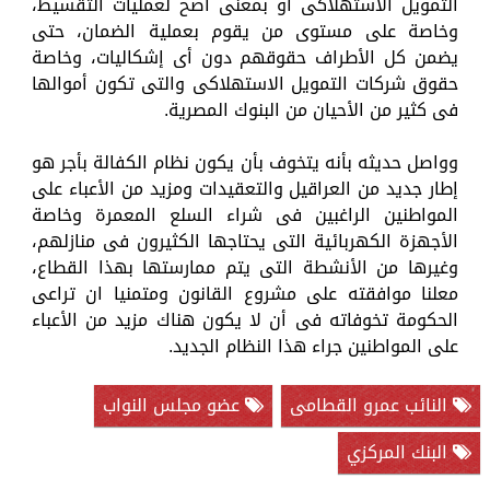
التمويل الاستهلاكى أو بمعنى أصح لعمليات التقسيط،
وخاصة على مستوى من يقوم بعملية الضمان، حتى
يضمن كل الأطراف حقوقهم دون أى إشكاليات، وخاصة
حقوق شركات التمويل الاستهلاكى والتى تكون أموالها
فى كثير من الأحيان من البنوك المصرية.
وواصل حديثه بأنه يتخوف بأن يكون نظام الكفالة بأجر هو
إطار جديد من العراقيل والتعقيدات ومزيد من الأعباء على
المواطنين الراغبين فى شراء السلع المعمرة وخاصة
الأجهزة الكهربائية التى يحتاجها الكثيرون فى منازلهم،
وغيرها من الأنشطة التى يتم ممارستها بهذا القطاع،
معلنا موافقته على مشروع القانون ومتمنيا ان تراعى
الحكومة تخوفاته فى أن لا يكون هناك مزيد من الأعباء
على المواطنين جراء هذا النظام الجديد.
النائب عمرو القطامى
عضو مجلس النواب
البنك المركزي