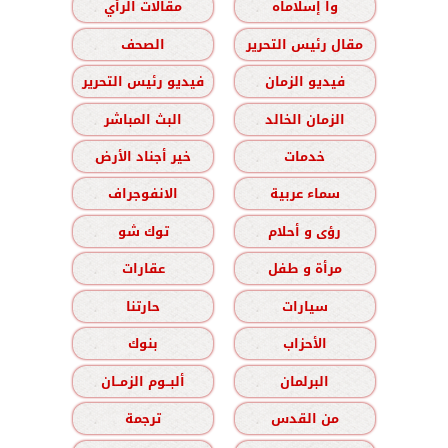
وا إسلاماه
مقالات الرأي
مقال رئيس التحرير
الصحف
فيديو الزمان
فيديو رئيس التحرير
الزمان الخالد
البث المباشر
خدمات
خير أجناد الأرض
سماء عربية
الانفوجراف
رؤى و أحلام
توك شو
مرأة و طفل
عقارات
سيارات
حارتنا
الأحزاب
بنوك
البرلمان
ألبــوم الزمــان
من القدس
ترجمة