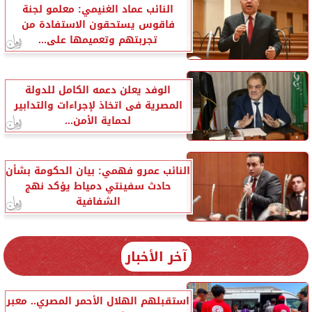
النائب عماد الغنيمي: معلمو لجنة
فاقوس يستحقون الاستفادة من
تجربتهم وتعميمها على...
الوفد يعلن دعمه الكامل للدولة
المصرية فى اتخاذ لإجراءات والتدابير
لحماية الأمن...
النائب عمرو فهمي: بيان الحكومة بشأن
حادث سفينتي دمياط يؤكد نهج
الشفافية
آخر الأخبار
استقبلهم الهلال الأحمر المصري.. معبر