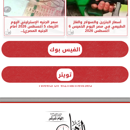
أسعار البنزين والسولار والغاز
سعر الجنيه الإسترليني اليوم
الطبيعي في مصر اليوم الخميس 6
الأربعاء 5 أغسطس 2026 أمام
أغسطس 2026
الجنيه المصري|...
الفيس بوك
تويتر
Tweets by elzmannewseg