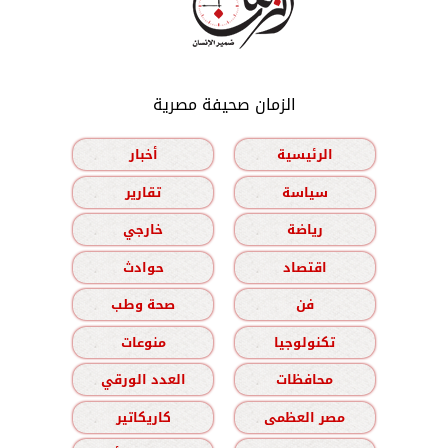
الزمان صحيفة مصرية
الرئيسية
أخبار
سياسة
تقارير
رياضة
خارجي
اقتصاد
حوادث
فن
صحة وطب
تكنولوجيا
منوعات
محافظات
العدد الورقي
مصر العظمى
كاريكاتير