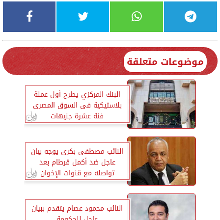
موضوعات متعلقة
البنك المركزي يطرح أول عملة
بلاستيكية فى السوق المصرى
فئة عشرة جنيهات
النائب مصطفى بكرى يوجه بيان
عاجل ضد أكمل قرطام بعد
تواصله مع قنوات الإخوان
النائب محمود عصام يتقدم ببيان
عاجل للحكومة