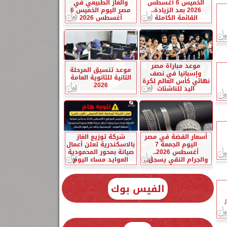
الخميس 6 أغسطس
والغاز الطبيعي في
2026 بعد الزيادة..
مصر اليوم الخميس 6
القائمة الكاملة
أغسطس 2026
موعد مباراة مصر
موعد تنسيق المرحلة
وإسبانيا في نصف
الثانية للثانوية العامة
نهائي كأس العالم لكرة
2026
اليد للناشئات
أسعار الفضة في مصر
شركة توزيع الغاز
اليوم الجمعة 7
بالاسكندرية تعلن أعمال
أغسطس 2026..
صيانة بمحور المحمودية
والجرام النقي يسجل...
العوايد مساء اليوم
الفيس بوك