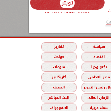
تويتر
ن
Tweets by elzmannewseg
سياسة
تقارير
اقتصاد
حوادث
تكنولوجيا
منوعات
مصر العظمى
كاريكاتير
ل رئيس التحرير
الصحف
الزمان الخالد
البث المباشر
سماء عربية
الانفوجراف