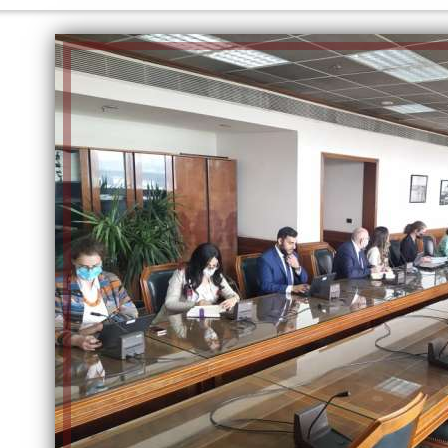
الكاتبة إلهام شرشر تهنئ الرئيس
السيسي بعيد ميلاده وتُشيد بجهوده
إلهام شرشر تكتب: دي مبقتش كورة..
في بناء الدولة
دي سياسة