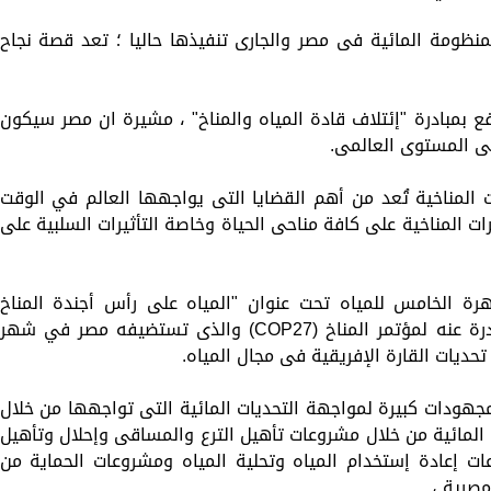
نظومة المائية فى مصر والجارى تنفيذها حاليا ؛ تعد قصة نجاح
بمبادرة "إئتلاف قادة المياه والمناخ" ، مشيرة ان مصر سيكون
لى المستوى العالمى.
ت المناخية تُعد من أهم القضايا التى يواجهها العالم في الوقت
غيرات المناخية على كافة مناحى الحياة وخاصة التأثيرات السلبية على
ة الخامس للمياه تحت عنوان "المياه على رأس أجندة المناخ
العالمى" ، والذى سيتم رفع التوصيات الصادرة عنه لمؤتمر المناخ (COP27) والذى تستضيفه مصر في شهر
حديات القارة الإفريقية فى مجال المياه.
مجهودات كبيرة لمواجهة التحديات المائية التى تواجهها من خلال
المائية من خلال مشروعات تأهيل الترع والمساقى وإحلال وتأهيل
ت إعادة إستخدام المياه وتحلية المياه ومشروعات الحماية من
صرية ،