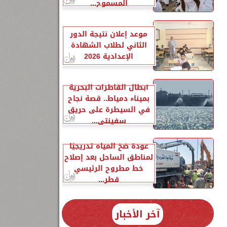
المسموح...
موعد إعلان نتيجة الدور
الثاني لطلاب الشهادة
الإعدادية 2026
أبطال القاطرات البحرية
بميناء دمياط.. قصة نجاح
في السيطرة على حريق
سفينتي...
عودة ضخ المياه تدريجيًا
لمناطق الساحل بعد إصلاح
خط مطروح الرئيسي
قطر...
آخر الأخبار