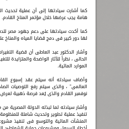
كما أشارت سيادتها إلى أن عملية تحديث الم
هامة يجب عرضها خلال مؤتمر المناخ القادم.
كما أكدت سيادتها على دعم جهود مصر للدفع 
لها دور كبير فى دمج قضايا المياه والمناخ ع
وأشار الدكتور عبد العاطى أن قضية التغيرا
الحالى ، نظراً للآثار الواضحة والمتزايدة للت
الموارد المائية.
وأضاف سيادته أنه سيتم عقد إسبوع القاهر
نوفمبر القادم والذى يُعد فرصة ذهبية لعرض ت
وأشار سيادته لما تبذله الدولة المصرية من 
تنفيذ عملية تطوير وتحديث شاملة للمنظومة 
المنشآت المائية والتوسع فى تنفيذ مشروعا
أخطار السيول ومشروعات حماية الشواطئ الم