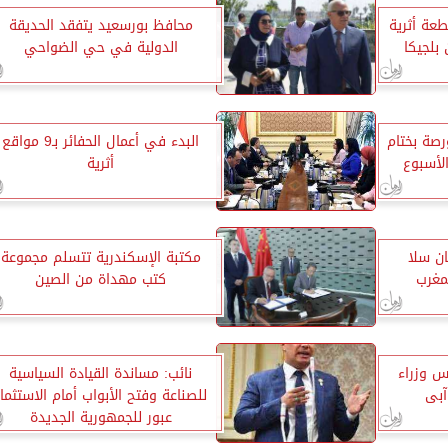
سياحة: استرداد 16 قطعة أثرية
محافظ بورسعيد يتفقد الحديقة
بلجيكا
الدولية في حي الضواحي
ورصة بختام
البدء في أعمال الحفائر بـ9 مواقع
لأسبوع
أثرية
ن سلا
مكتبة الإسكندرية تتسلم مجموعة
لمغرب
كتب مهداة من الصين
س وزراء
نائب: مساندة القيادة السياسية
آبى
للصناعة وفتح الأبواب أمام الاستثمار
عبور للجمهورية الجديدة