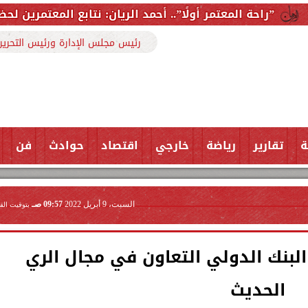
مر أولًا”.. أحمد الريان: نتابع المعتمرين لحظة بلحظة ونوفر 
رئيس مجلس الإدارة ورئيس التحرير
ة
تقارير
رياضة
خارجي
اقتصاد
حوادث
فن
السبت، 9 أبريل 2022
09:57 صـ
بتوقيت الق
البنك الدولي التعاون في مجال الري
الحديث