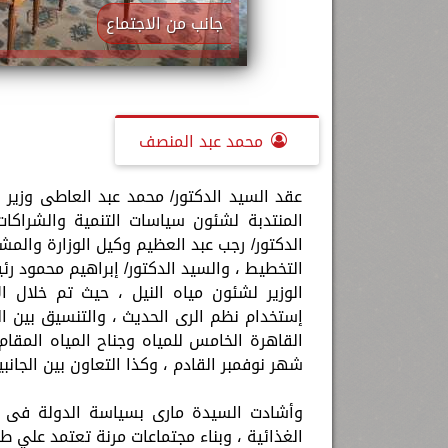
جانب من الاجتماع
محمد عبد المنصف
عقد السيد الدكتور/ محمد عبد العاطى وزير ال
المنتدبة لشئون سياسات التنمية والشراكات
الدكتور/ رجب عبد العظيم وكيل الوزارة والم
التخطيط ، والسيد الدكتور/ إبراهيم محمود ر
الوزير لشئون مياه النيل ، حيث تم خلال ا
إستخدام نظم الرى الحديث ، والتنسيق بين الج
شهر نوفمبر القادم ، وكذا التعاون بين الجانب
وأشادت السيدة مارى بسياسة الدولة فى م
الغذائية ، وبناء مجتماعات مرنة تعتمد علي ط