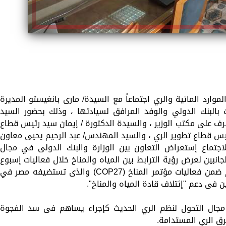
موارد المائية والري اجتماعاً مع السيدة/ مارى بانغيستو المديرة
 بالبنك الدولي والوفد المرافق لسيادتها ، وذلك بحضور السيد
شرف على مكتب الوزير ، والسيدة الدكتورة / إيمان سيد رئيس قطاع
ئيس قطاع تطوير الري ، والسيد المهندس/ عبد الرحيم يحيى معاون
لاجتماع إستعراض التعاون بين الوزارة والبنك الدولى في مجال
انبين لعرض رؤية الترابط بين المياه والمناخ خلال فعاليات إسبوع
القاهرة الخامس للمياه وجناح المياه المقام ضمن فعاليات مؤتمر المناخ (COP27) والذى تستضيفه مصر في
ين فى دعم "إئتلاف قادة المياه والمناخ".
جال التحول لنظم الري الحديث كإجراء يساهم فى سد الفجوة
رق الري المستدامة.