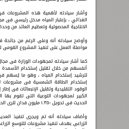
وأشار سيادته لأهمية هذه المشروعات فى 
الغذائي ، بإعتبار المياه مدخل رئيسي فى م
الانتاجية المحصولية وتعظيم العائد من وحدة 
وأوضح سيادته أنه وعلى الرغم من جائحة فير
مواصلة العمل على تنفيذ المشروع القومى لت
كما أشار سيادته لمجهودات الوزارة فى مجال
أنفسهم من خلال تقليل إستخدام الأسمدة وال
لترشيد إستخدام المياه ، وهو ما يُسهم فى 
إستخدام الطاقة الشمسية فى مشروعات الرى
الوقود التقليدية وتقليل الإنبعاثات فى إطار 
الكبير لمجهودات التوعية التى تقوم بها ا
الحديث فى تحويل ١.٣٥٠ مليون فدان للرى الحديث بمعرفة المزارعين أنفسهم.
وأضاف سيادته أنه تم ويجرى تنفيذ العدي
الزراعى بهدف تنفيذ مشروعات للتوسع الزراع