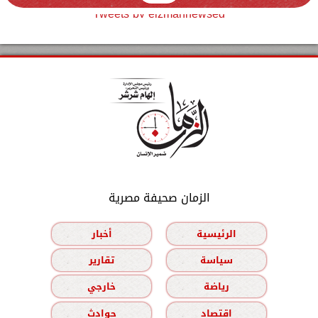
Tweets by elzmannewseg
الزمان صحيفة مصرية
الرئيسية
أخبار
سياسة
تقارير
رياضة
خارجي
اقتصاد
حوادث