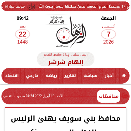
موعد مباراة مصر وإسبانيا في
الجمعة
09:42
أغسطس
صفر
22
7
1448
2026
رئيس مجلس الإدارة ورئيس التحرير
إلهام شرشر
أخبار
سياسة
تقارير
رياضة
خارجي
اقتصاد
محافظات
الأحد، 10 أبريل 2022
04:24 مـ
بتوقيت القاهرة
محافظ بني سويف يهنئ الرئيس