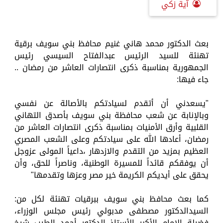
آية زكي
بعث الدكتور محمد هاني غنيم محافظ بني سويف برقية
تهنئة للسيد الرئيس عبدالفتاح السيسي رئيس
الجمهورية بمناسبة ذكرى انتصارات العاشر من رمضان ..
جاء فيها:
"يسعدني أن أتقدم لسيادتكم بالأصالة عن نفسي
وبالإنابة عن شعب محافظة بني سويف بأصدق التهاني
القلبية وأرق الأمنيات بمناسبة ذكرى انتصارات العاشر من
رمضان، أعادها الله على سيادتكم وعلى الشعب المصري
العظيم بمزيد من التقدم والازدهار ،داعياً المولى عزوجل
أن يوفقكم قائداً للمسيرة الوطنية، وناصراً للحق، وأن
يحقق على أيديكم الكريمة خير مصر وعزها وتقدمها"
كما بعث محافظ بني سويف ببرقيات تهنئة لكل من:
السيدالدكتور مصطفى مدبولي رئيس مجلس الوزراء،
فضيلة الإمام الأكبر الأستاذ الدكتور أحمد الطيب شيخ