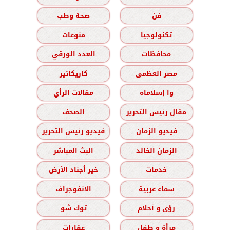
فن
صحة وطب
تكنولوجيا
منوعات
محافظات
العدد الورقي
مصر العظمى
كاريكاتير
وا إسلاماه
مقالات الرأي
مقال رئيس التحرير
الصحف
فيديو الزمان
فيديو رئيس التحرير
الزمان الخالد
البث المباشر
خدمات
خير أجناد الأرض
سماء عربية
الانفوجراف
رؤى و أحلام
توك شو
مرأة و طفل
عقارات