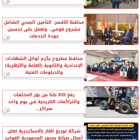
محافظ الأقصر: التأمين الصحي الشامل
مشروع قومي.. ونعمل على تحسين
جودة الخدمات
محافظ مطروح يكرم أوائل الشهادات
الإعدادية والثانوية (العامة والأزهرية)
والدبلومات الفنية
رفع 935 طنًا من بؤر المخلفات
والتراكمات التاريخية في يوم واحد
بمراكز...
شركة توزيع الغاز بالاسكندرية تعلن
أعمال صيانة بمحور المحمودية العوايد