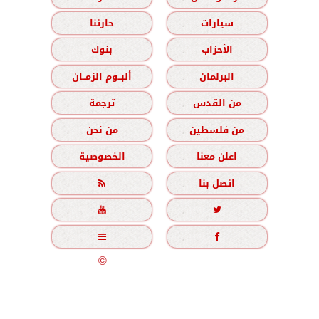
سيارات
حارتنا
الأحزاب
بنوك
البرلمان
ألبــوم الزمــان
من القدس
ترجمة
من فلسطين
من نحن
اعلن معنا
الخصوصية
اتصل بنا





جميع الحقوق محفوظة
©
2020 - 2026 - الزمان