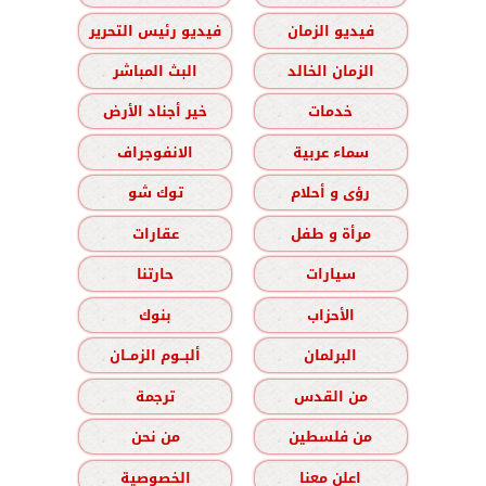
فيديو الزمان
فيديو رئيس التحرير
الزمان الخالد
البث المباشر
خدمات
خير أجناد الأرض
سماء عربية
الانفوجراف
رؤى و أحلام
توك شو
مرأة و طفل
عقارات
سيارات
حارتنا
الأحزاب
بنوك
البرلمان
ألبــوم الزمــان
من القدس
ترجمة
من فلسطين
من نحن
اعلن معنا
الخصوصية