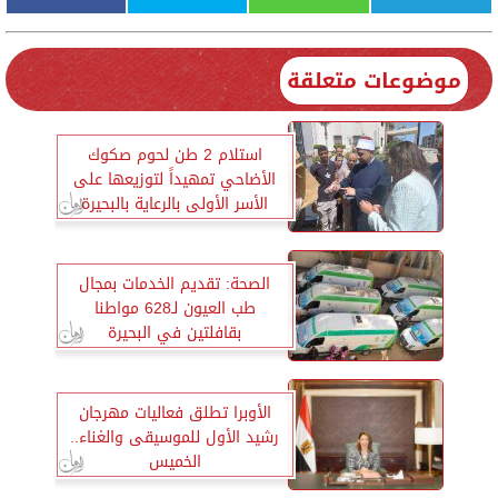
موضوعات متعلقة
استلام 2 طن لحوم صكوك
الأضاحي تمهيداً لتوزيعها على
الأسر الأولى بالرعاية بالبحيرة
الصحة: تقديم الخدمات بمجال
طب العيون لـ628 مواطنا
بقافلتين في البحيرة
الأوبرا تطلق فعاليات مهرجان
رشيد الأول للموسيقى والغناء..
الخميس