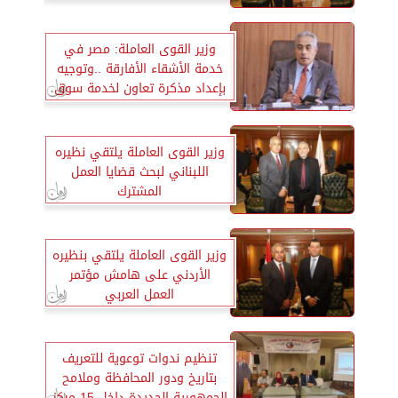
المهني
وزير القوى العاملة: مصر في
خدمة الأشقاء الأفارقة ..وتوجيه
بإعداد مذكرة تعاون لخدمة سوق
العمل في موريتانيا
وزير القوى العاملة يلتقي نظيره
اللبناني لبحث قضايا العمل
المشترك
وزير القوى العاملة يلتقي بنظيره
الأردني على هامش مؤتمر
العمل العربي
تنظيم ندوات توعوية للتعريف
بتاريخ ودور المحافظة وملامح
الجمهورية الجديدة داخل 15 مركز