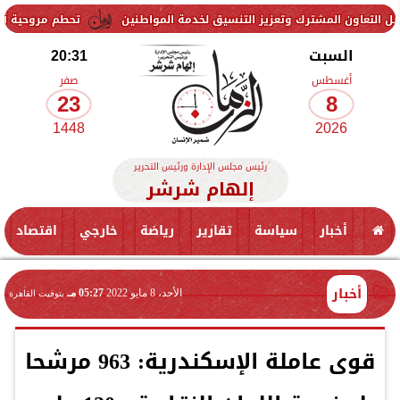
ترك وتعزيز التنسيق لخدمة المواطنين
تحطم مروحية أثناء مكافحة حريق 
السبت
20:31
أغسطس
صفر
23
8
1448
2026
رئيس مجلس الإدارة ورئيس التحرير
إلهام شرشر
أخبار
سياسة
تقارير
رياضة
خارجي
اقتصاد
أخبار
الأحد، 8 مايو 2022
05:27 مـ
بتوقيت القاهرة
قوى عاملة الإسكندرية: 963 مرشحا