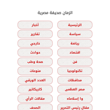
الزمان صحيفة مصرية
الرئيسية
أخبار
سياسة
تقارير
رياضة
خارجي
اقتصاد
حوادث
فن
صحة وطب
تكنولوجيا
منوعات
محافظات
العدد الورقي
مصر العظمى
كاريكاتير
وا إسلاماه
مقالات الرأي
مقال رئيس التحرير
الصحف