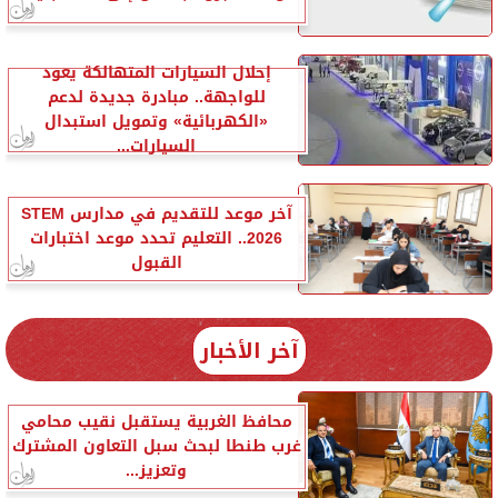
إحلال السيارات المتهالكة يعود
للواجهة.. مبادرة جديدة لدعم
«الكهربائية» وتمويل استبدال
السيارات...
آخر موعد للتقديم في مدارس STEM
2026.. التعليم تحدد موعد اختبارات
القبول
آخر الأخبار
محافظ الغربية يستقبل نقيب محامي
غرب طنطا لبحث سبل التعاون المشترك
وتعزيز...