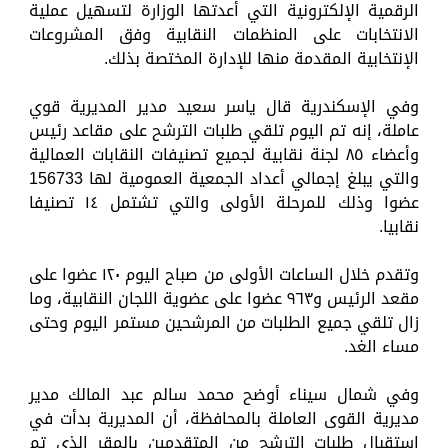
الرقمية الإلكترونية التي أعدتها الوزارة لتسهيل عملية
الانتخابات على المنظمات النقابية وفق المشروعات
الإنتخابية المقدمة منها للإدارة المختصة بذلك.
وفي الإسكندرية قال ياسر سعيد مدير المديرية قوي
عاملة، إنه تم اليوم تلقي طلبات الترشح على مقاعد رئيس
وأعضاء ٨٥ لجنة نقابية لجميع تصنيفات النقابات العمالية
والتي يبلغ إجمالي أعداد الجمعية العمومية لها 156733
عضوا وذلك للمرحلة الأولى والتي تشتمل ١٤ تصنيفا
نقابيا.
وتقدم خلال الساعات الأولى من صباح اليوم ١٢٠ عضوا على
مقعد الرئيس و٩٦٣ عضوا على عضوية اللجان النقابية، وما
زال تلقي جميع الطلبات من المرشحين مستمر اليوم وحتى
مساء الغد.
وفي شمال سيناء أوضح محمد سالم عبد المالك مدير
مديرية القوى العاملة بالمحافظة، أن المديرية بدأت في
استقبال طلبات الترشح من المتقدمين بالمقر الذي تم