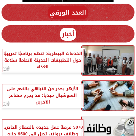
العدد الورقي
أخبار
الخدمات البيطرية: تنظم برنامجًا تدريبيًا
حول التطبيقات الحديثة لأنظمة سلامة
الغذاء
الأزهر يحذر من التباهي بالنعم على
السوشيال ميديا: قد يجرح مشاعر
الآخرين
3070 فرصة عمل جديدة بالقطاع الخاص..
وظائف برواتب تصل إلى 9500 جنيه