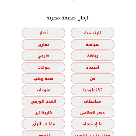
الزمان صحيفة مصرية
الرئيسية
أخبار
سياسة
تقارير
رياضة
خارجي
اقتصاد
حوادث
فن
صحة وطب
تكنولوجيا
منوعات
محافظات
العدد الورقي
مصر العظمى
كاريكاتير
وا إسلاماه
مقالات الرأي
مقال رئيس التحرير
الصحف