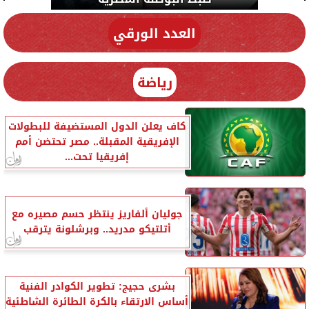
العدد الورقي
رياضة
كاف يعلن الدول المستضيفة للبطولات
الإفريقية المقبلة.. مصر تحتضن أمم
إفريقيا تحت...
جوليان ألفاريز ينتظر حسم مصيره مع
أتلتيكو مدريد.. وبرشلونة يترقب
بشرى حجيج: تطوير الكوادر الفنية
أساس الارتقاء بالكرة الطائرة الشاطئية