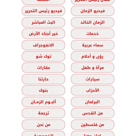
فيديو الزمان
فيديو رئيس التحرير
الزمان الخالد
البث المباشر
خدمات
خير أجناد الأرض
سماء عربية
الانفوجراف
رؤى و أحلام
توك شو
مرأة و طفل
عقارات
سيارات
حارتنا
الأحزاب
بنوك
البرلمان
ألبــوم الزمــان
من القدس
ترجمة
من فلسطين
من نحن
اعلن معنا
الخصوصية