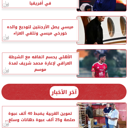
في أفريقيا
ميسي يصل الأرجنتين لتوديع والده
خورخي ميسي وتلقي العزاء
الأهلي يحسم اتفاقه مع الشرطة
العراقي لإعارة محمد شريف لمدة
موسم
آخر الأخبار
تموين الغربية يضبط 40 ألف عبوة
صلصة و25 ألف عبوة دهانات وسلع...