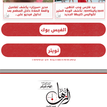
برد قارس وحب انتهى..
مدير «سيزلر» يكشف تفاصيل
quot;ياليناquot; تكشف الوجه المثير
واقعة الصلاة داخل المطعم بعد
لكواليس كليبها الجديد
تداول فيديو على...
الفيس بوك
تويتر
Tweets by elzmannewseg