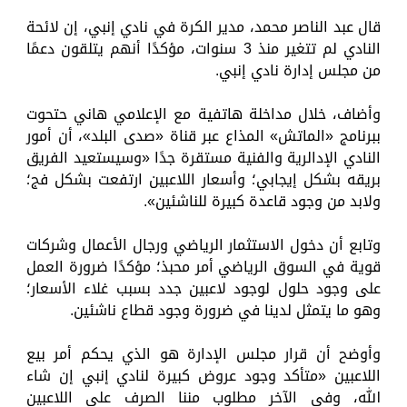
قال عبد الناصر محمد، مدير الكرة في نادي إنبي، إن لائحة
النادي لم تتغير منذ 3 سنوات، مؤكدًا أنهم يتلقون دعمًا
من مجلس إدارة نادي إنبي.
وأضاف، خلال مداخلة هاتفية مع الإعلامي هاني حتحوت
ببرنامج «الماتش» المذاع عبر قناة «صدى البلد»، أن أمور
النادي الإدالرية والفنية مستقرة جدًا «وسيستعيد الفريق
بريقه بشكل إيجابي؛ وأسعار اللاعبين ارتفعت بشكل فج؛
ولابد من وجود قاعدة كبيرة للناشئين».
وتابع أن دخول الاستثمار الرياضي ورجال الأعمال وشركات
قوية في السوق الرياضي أمر محبذ؛ مؤكدًا ضرورة العمل
على وجود حلول لوجود لاعبين جدد بسبب غلاء الأسعار؛
وهو ما يتمثل لدينا في ضرورة وجود قطاع ناشئين.
وأوضح أن قرار مجلس الإدارة هو الذي يحكم أمر بيع
اللاعبين «متأكد وجود عروض كبيرة لنادي إنبي إن شاء
الله، وفي الآخر مطلوب مننا الصرف على اللاعبين