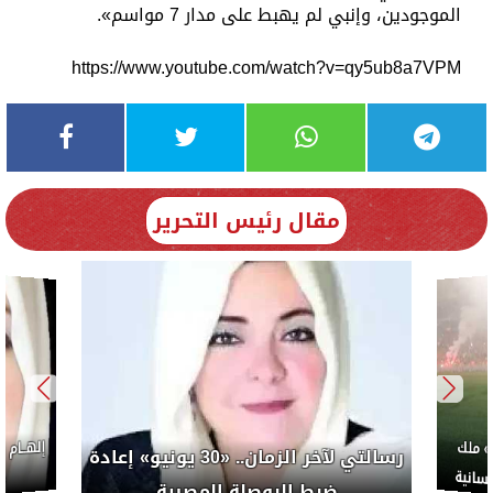
الموجودين، وإنبي لم يهبط على مدار 7 مواسم».
https://www.youtube.com/watch?v=qy5ub8a7VPM
مقال رئيس التحرير
إلهــام
 ملك
رسالتي لآخر الزمان.. «30 يونيو» إعادة
سانية
م
ضبط البوصلة المصرية