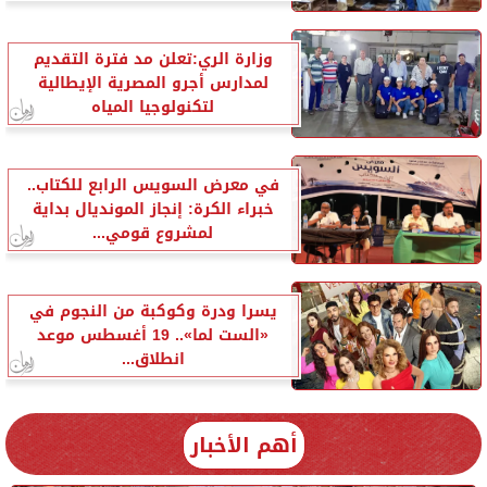
وزارة الري:تعلن مد فترة التقديم
لمدارس أجرو المصرية الإيطالية
لتكنولوجيا المياه
في معرض السويس الرابع للكتاب..
خبراء الكرة: إنجاز المونديال بداية
لمشروع قومي...
يسرا ودرة وكوكبة من النجوم في
«الست لما».. 19 أغسطس موعد
انطلاق...
أهم الأخبار