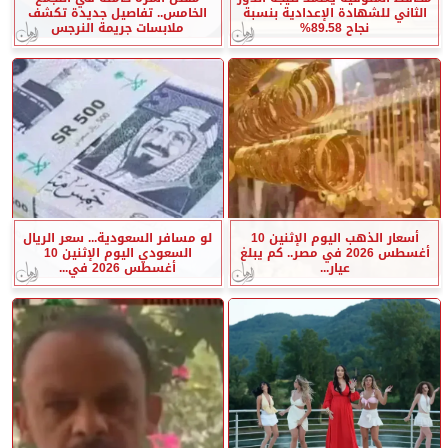
الثاني للشهادة الإعدادية بنسبة
الخامس.. تفاصيل جديدة تكشف
نجاح 89.58%
ملابسات جريمة النرجس
أسعار الذهب اليوم الإثنين 10
لو مسافر السعودية... سعر الريال
أغسطس 2026 في مصر.. كم يبلغ
السعودي اليوم الإثنين 10
عيار...
أغسطس 2026 في...