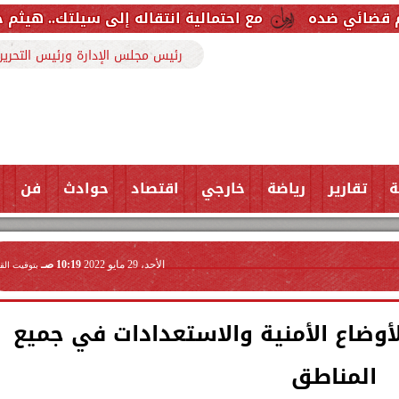
مع احتمالية انتقاله إلى سيلتك.. هيثم حسن خارج قائمة
رئيس مجلس الإدارة ورئيس التحرير
ة
تقارير
رياضة
خارجي
اقتصاد
حوادث
فن
الأحد، 29 مايو 2022
10:19 صـ
بتوقيت الق
الأوضاع الأمنية والاستعدادات في جميع
المناطق