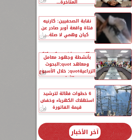
المتأخرة...
نقابة الصحفيين: كارنيه
فتاة واقعة أوبر صادر عن
كيان وهمي لا صلة...
الزراعةquot; تنشر تقريرًا
بأنشطة وجهود معامل
ومعاهد quot;البحوث
الزراعيةquot; خلال الأسبوع
الأول...
6 خطوات فعّالة لترشيد
استهلاك الكهرباء وخفض
قيمة الفاتورة
آخر الأخبار