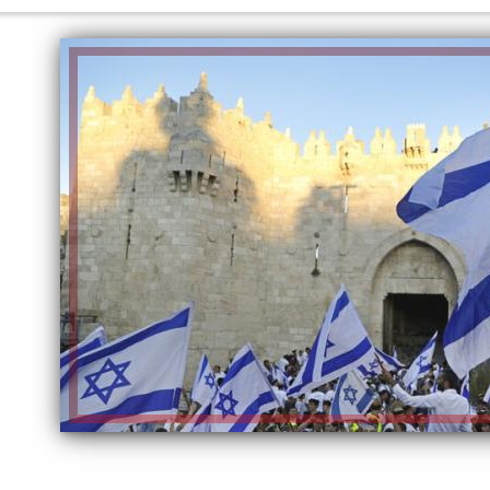
الكاتبة إلهام شرشر تهنئ الرئيس
السيسي بعيد ميلاده وتُشيد بجهوده
إلهام شرشر تكتب: دي مبقتش كورة..
في بناء الدولة
دي سياسة