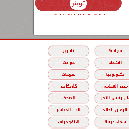
تويتر
Tweets by elzmannewseg
سياسة
تقارير
اقتصاد
حوادث
تكنولوجيا
منوعات
مصر العظمى
كاريكاتير
ل رئيس التحرير
الصحف
الزمان الخالد
البث المباشر
سماء عربية
الانفوجراف