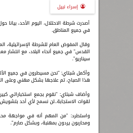
إسراء نبيل
أصدرت شرطة الاحتلال، اليوم الأحد، بيانا حو
في جميع المناطق.
وقال المفوض العام للشرطة الإسرائيلية، ال
القدس" في جميع أنحاء البلاد، مع انتشار م
سيناريو".
وأكمل شبتاي: "نحن مسيطرون في جميع الألوي
هذا الصباح، تم علاجها بشكل مهني وعلى الف
وأضاف شبتاي: "نقوم بجمع استخباراتي كبير 
لقوات الاستجابة..لن نسمح لأي أحد بتشويش أ
واستطرد: "من المهم أنه في مواجهة محا
ومحاربون يردون بمهنبة، وبشكل صارم".