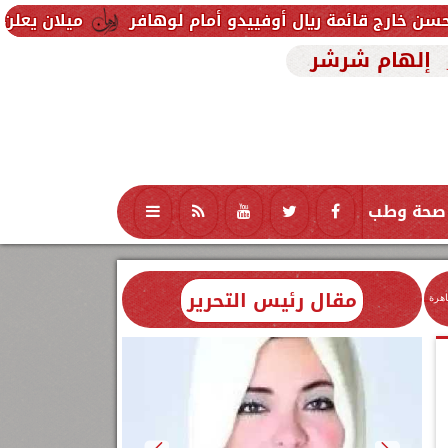
 ريال أوفييدو أمام لوهافر
ميلان يعلن فسخ عقد إسما
إلهام شرشر
صحة وطب
تكنولوجيا
منوعات
محافظات
مقال رئيس التحرير
اهرة