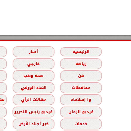
الرئيسية
أخبار
رياضة
خارجي
فن
صحة وطب
محافظات
العدد الورقي
وا إسلاماه
مقالات الرأي
مقا
فيديو الزمان
فيديو رئيس التحرير
خدمات
خير أجناد الأرض