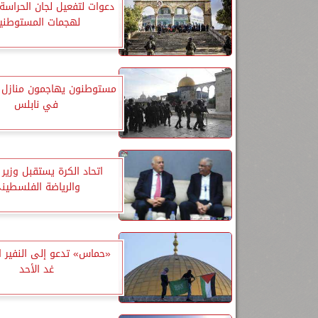
دعوات لتفعيل لجان الحراسة
لهجمات المستوطني
مستوطنون يهاجمون منازل ا
في نابلس
اتحاد الكرة يستقبل وزير 
والرياضة الفلسطين
«حماس» تدعو إلى النفير ا
غد الأحد