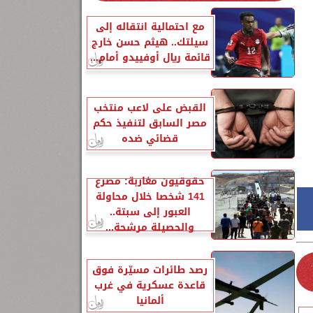
مع احتمالية انتقاله إلى
سيلتك.. هيثم حسن خارج
قائمة ريال أوفييدو أمام...
القبض على لاعب منتخب
مصر السابق لتنفيذ حكم
قضائي ضده
حقوقيون مغاربة: مصرع
141 شخصا خلال محاولة
العبور إلى سبتة..
والحصيلة مرشحة...
رصد طائرات مسيّرة فوق
قاعدة عسكرية في غرب
ألمانيا