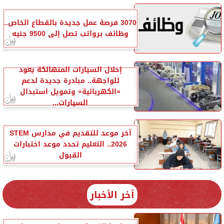
3070 فرصة عمل جديدة بالقطاع الخاص..
وظائف برواتب تصل إلى 9500 جنيه
إحلال السيارات المتهالكة يعود
للواجهة.. مبادرة جديدة لدعم
«الكهربائية» وتمويل استبدال
السيارات...
آخر موعد للتقديم في مدارس STEM
2026.. التعليم تحدد موعد اختبارات
القبول
آخر الأخبار