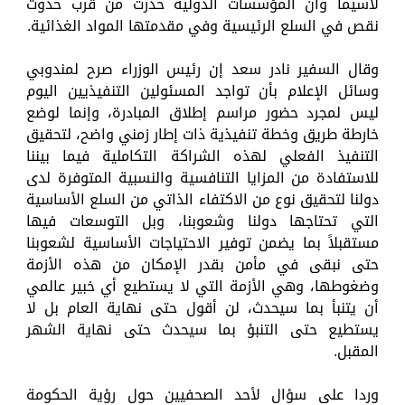
لاسيما وأن المؤسسات الدولية حذرت من قرب حدوث
نقص في السلع الرئيسية وفي مقدمتها المواد الغذائية.
وقال السفير نادر سعد إن رئيس الوزراء صرح لمندوبي
وسائل الإعلام بأن تواجد المسئولين التنفيذيين اليوم
ليس لمجرد حضور مراسم إطلاق المبادرة، وإنما لوضع
خارطة طريق وخطة تنفيذية ذات إطار زمني واضح، لتحقيق
التنفيذ الفعلي لهذه الشراكة التكاملية فيما بيننا
للاستفادة من المزايا التنافسية والنسبية المتوفرة لدى
دولنا لتحقيق نوع من الاكتفاء الذاتي من السلع الأساسية
التي تحتاجها دولنا وشعوبنا، وبل التوسعات فيها
مستقبلاً بما يضمن توفير الاحتياجات الأساسية لشعوبنا
حتى نبقى في مأمن بقدر الإمكان من هذه الأزمة
وضغوطها، وهي الأزمة التي لا يستطيع أي خبير عالمي
أن يتنبأ بما سيحدث، لن أقول حتى نهاية العام بل لا
يستطيع حتى التنبؤ بما سيحدث حتى نهاية الشهر
المقبل.
وردا على سؤال لأحد الصحفيين حول رؤية الحكومة