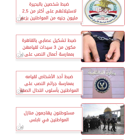
ضبط شخصين بالبحيرة
لاستيلائهم على أكثر من 2,5
مليون جنيه من المواطنين بزعم
توظيفها واستثمارها لهم
ضبط تشكيل عصابي بالقاهرة
مكون من 3 سيدات لقيامهن
بممارسة أعمال النصب على
المواطنين والاستيلاء على
أموالهم
ضبط أحد الأشخاص لقيامه
بممارسة جرائم النصب على
المواطنين بأسلوب انتحال الصفة
مستوطنون يهاجمون منازل
المواطنين في نابلس