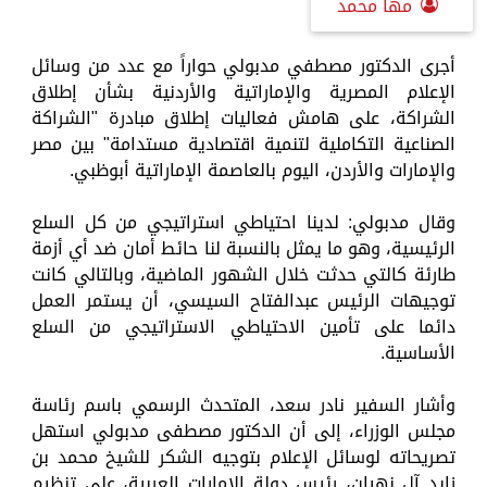
مها محمد
أجرى الدكتور مصطفي مدبولي حواراً مع عدد من وسائل
الإعلام المصرية والإماراتية والأردنية بشأن إطلاق
الشراكة، على هامش فعاليات إطلاق مبادرة "الشراكة
الصناعية التكاملية لتنمية اقتصادية مستدامة" بين مصر
والإمارات والأردن، اليوم بالعاصمة الإماراتية أبوظبي.
وقال مدبولي: لدينا احتياطي استراتيجي من كل السلع
الرئيسية، وهو ما يمثل بالنسبة لنا حائط أمان ضد أي أزمة
طارئة كالتي حدثت خلال الشهور الماضية، وبالتالي كانت
توجيهات الرئيس عبدالفتاح السيسي، أن يستمر العمل
دائما على تأمين الاحتياطي الاستراتيجي من السلع
الأساسية.
وأشار السفير نادر سعد، المتحدث الرسمي باسم رئاسة
مجلس الوزراء، إلى أن الدكتور مصطفى مدبولي استهل
تصريحاته لوسائل الإعلام بتوجيه الشكر للشيخ محمد بن
زايد آل نهيان، رئيس دولة الإمارات العربية، على تنظيم