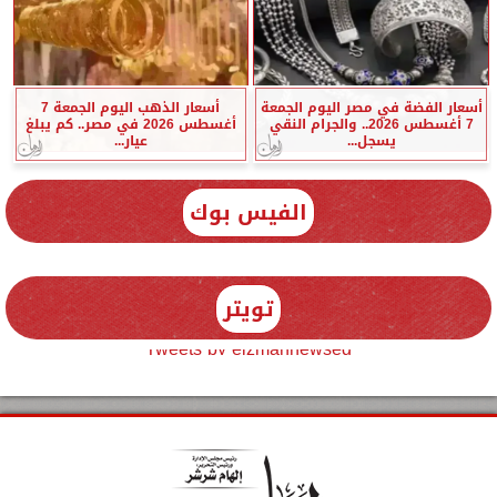
أسعار الفضة في مصر اليوم الجمعة
أسعار الذهب اليوم الجمعة 7
7 أغسطس 2026.. والجرام النقي
أغسطس 2026 في مصر.. كم يبلغ
يسجل...
عيار...
الفيس بوك
تويتر
Tweets by elzmannewseg