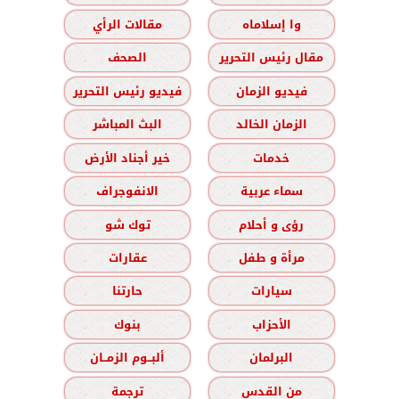
وا إسلاماه
مقالات الرأي
مقال رئيس التحرير
الصحف
فيديو الزمان
فيديو رئيس التحرير
الزمان الخالد
البث المباشر
خدمات
خير أجناد الأرض
سماء عربية
الانفوجراف
رؤى و أحلام
توك شو
مرأة و طفل
عقارات
سيارات
حارتنا
الأحزاب
بنوك
البرلمان
ألبــوم الزمــان
من القدس
ترجمة