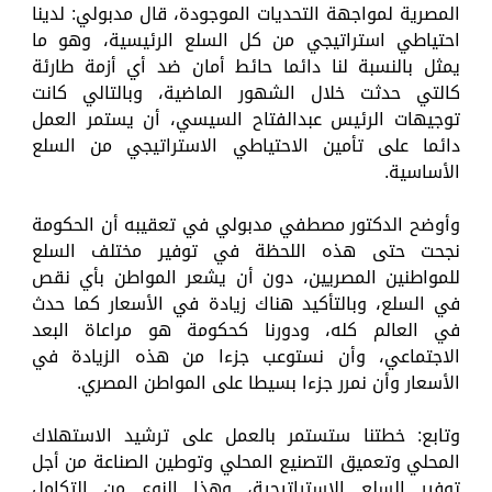
المصرية لمواجهة التحديات الموجودة، قال مدبولي: لدينا
احتياطي استراتيجي من كل السلع الرئيسية، وهو ما
يمثل بالنسبة لنا دائما حائط أمان ضد أي أزمة طارئة
كالتي حدثت خلال الشهور الماضية، وبالتالي كانت
توجيهات الرئيس عبدالفتاح السيسي، أن يستمر العمل
دائما على تأمين الاحتياطي الاستراتيجي من السلع
الأساسية.
وأوضح الدكتور مصطفي مدبولي في تعقيبه أن الحكومة
نجحت حتى هذه اللحظة في توفير مختلف السلع
للمواطنين المصريين، دون أن يشعر المواطن بأي نقص
في السلع، وبالتأكيد هناك زيادة في الأسعار كما حدث
في العالم كله، ودورنا كحكومة هو مراعاة البعد
الاجتماعي، وأن نستوعب جزءا من هذه الزيادة في
الأسعار وأن نمرر جزءا بسيطا على المواطن المصري.
وتابع: خطتنا ستستمر بالعمل على ترشيد الاستهلاك
المحلي وتعميق التصنيع المحلي وتوطين الصناعة من أجل
توفير السلع الاستراتيجية، وهذا النوع من التكامل