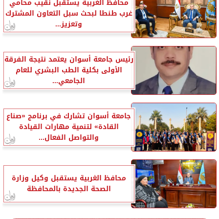
محافظ الغربية يستقبل نقيب محامي
غرب طنطا لبحث سبل التعاون المشترك
وتعزيز...
رئيس جامعة أسوان يعتمد نتيجة الفرقة
الأولى بكلية الطب البشري للعام
الجامعي...
جامعة أسوان تشارك في برنامج «صناع
القادة» لتنمية مهارات القيادة
والتواصل الفعال...
محافظ الغربية يستقبل وكيل وزارة
الصحة الجديدة بالمحافظة