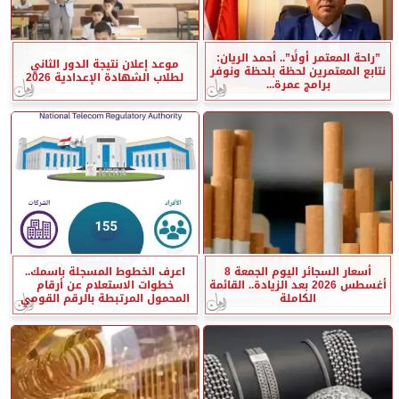
”راحة المعتمر أولًا”.. أحمد الريان:
موعد إعلان نتيجة الدور الثاني
نتابع المعتمرين لحظة بلحظة ونوفر
لطلاب الشهادة الإعدادية 2026
برامج عمرة...
أسعار السجائر اليوم الجمعة 8
اعرف الخطوط المسجلة باسمك..
أغسطس 2026 بعد الزيادة.. القائمة
خطوات الاستعلام عن أرقام
الكاملة
المحمول المرتبطة بالرقم القومي