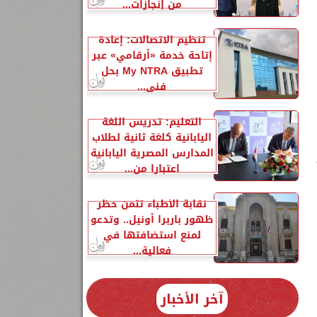
من إنجازات...
تنظيم الاتصالات: إعادة
إتاحة خدمة «أرقامي» عبر
تطبيق My NTRA بحل
فني...
التعليم: تدريس اللغة
اليابانية كلغة ثانية لطلاب
المدارس المصرية اليابانية
اعتبارا من...
نقابة الأطباء تثمن حظر
ظهور باربرا أونيل.. وتدعو
لمنع استضافتها في
فعالية...
آخر الأخبار