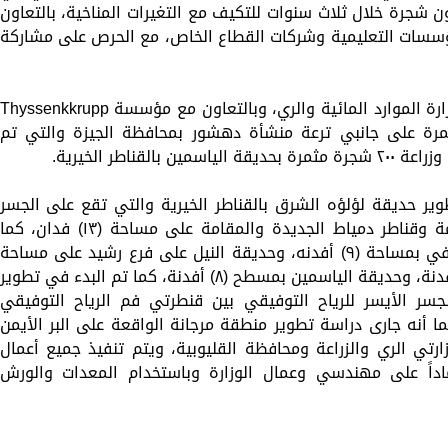
ن شجرة خلال ثلاث سنوات للتكيف مع التغيرات المناخية، بالتعاون
لمؤسسات التعليمية وشركات القطاع الخاص، مع الحرص على مشاركة
وكانت مؤسسة "شباب بتحب مصر" وبرعاية وزارة الموارد المائية والري، وبالتعاون مع مؤسسة Thyssenkkrupp
 سبق لها زراعة ١٠٠٠ شجرة مثمرة على جانبي ترعة منشأة دهشور بمحافظة الجيزة والتي تم
قناطر الخيرية.
تطوير حديقة لؤلؤه الشرق بالقناطر الخيرية والتي تقع على الجسر
الأيسر لفرع دمياط بين قناطر دمياط القديمة وقناطر دمياط الجديدة والمقامة على مساحة (١٣) فدان، كما
انتهت الوزارة من تطوير حديقة المركز الثقافي بمساحة (٩) أفدنه، وحديقة النيل على فرع رشيد على مساحة
(٦) أفدنة، وحديقة البحيرة على مساحة (٥) أفدنة، وحديقة الياسمين بمسطح (٨) أفدنة، كما تم البدء في تطوير
ر الأيسر للرياح التوفيقي بين قنطرتي فم الرياح التوفيقي
دة على مساحة (٣) أفدنة، كما أنه جارى دراسة تطوير منطقة مرجانة الواقعة على البر الأيمن
لتنسيق بين وزارتي الري والزراعة ومحافظة القليوبية، ويتم تنفيذ جميع أعمال
تماداً على مهندسي وعمال الوزارة وباستخدام المعدات والورش