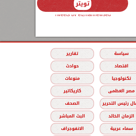
تويتر
Tweets by elzmannewseg
سياسة
تقارير
اقتصاد
حوادث
تكنولوجيا
منوعات
مصر العظمى
كاريكاتير
ل رئيس التحرير
الصحف
الزمان الخالد
البث المباشر
سماء عربية
الانفوجراف