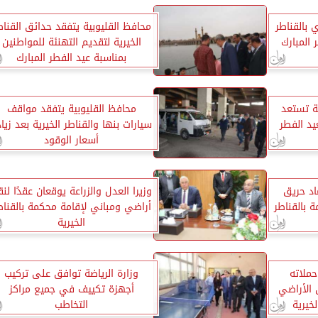
 بالقناطر
محافظ القليوبية يتفقد حدائق القناط
 المبارك
الخيرية لتقديم التهنئة للمواطنين
بمناسبة عيد الفطر المبارك
ية تستعد
محافظ القليوبية يتفقد مواقف
يد الفطر
سيارات بنها والقناطر الخيرية بعد زيا
أسعار الوقود
اد حريق
وزيرا العدل والزراعة يوقعان عقدًا لن
ة بالقناطر
أراضي ومباني لإقامة محكمة بالقناط
الخيرية
حملاته
وزارة الرياضة توافق على تركيب
ى الأراضي
أجهزة تكييف في جميع مراكز
لخيرية
التخاطب