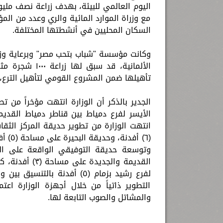
اليوم العالمي للبيئة، بهدف زراعة نصف مليو
مع وزراة الموارد المائية والري وعدد من ا
السكان المحليين في أنشطتها المختلفة.
الألمانية، قد
تأهيلها ضمن المشروع القومي لتأهيل الترع، وزراعة ٢٠٠ شجرة مثمرة بحديقة الياسمين بال
الجدير بالذكر أن الوزارة انتهت مؤخراً من 
وتوسعة حديقة التوفيقي الواقعة على الجس
القديمة والجدي
لفرع رشيد بزمام (٥) أفدنة با
التطوير ذاتياً من خلال أجهزة الوزارة اع
والمشاتل والصوب التابعة لها.