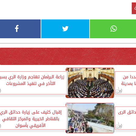
ددا من
زراعة البرلمان تهاجم وزارة الري بسب
 بمدينة
التأخر في تنفيذ المشروعات
دائق الرى
إقبال كثيف على زيارة حدائق الري
بالقناطر الخيرية والمركز الثقافي
الأفريقي بأسوان