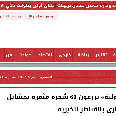
ثان ترتيبات إطلاق أولى بطولات نادي الأجواد للرماية ضم
رئيس مجلس الإدارة ورئيس التحرير
ة
تقارير
رياضة
خارجي
اقتصاد
حوادث
فن
الخميس، 2 يونيو 2022
10:03 صـ
بتوقيت الق
طلاب مدرسة «بداية الدولية» يزرعون 60 شجرة مثمرة بمشاتل
ري بالقناطر الخيرية