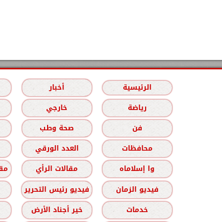
الرئيسية
أخبار
رياضة
خارجي
فن
صحة وطب
محافظات
العدد الورقي
وا إسلاماه
مقالات الرأي
مقا
فيديو الزمان
فيديو رئيس التحرير
خدمات
خير أجناد الأرض