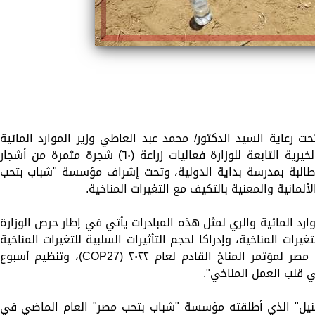
 رعاية السيد الدكتور/ محمد عبد العاطي وزير الموارد المائية
والري، شهدت مشاتل وزارة الري بالقناطر الخيرية التابعة للوزارة فعاليات زراعة (٦٠) شجرة مثمرة من أشجار
رمان والتوت، بمشاركة ٦٠ طالباً وطالبة بمدرسة بداية الدولية، وتحت إشراف مؤسسة "شباب بتحب
وارد المائية والري لمثل هذه المبادرات يأتي في إطار حرص الوزارة
ت المناخية، وإدراكا لحجم التأثيرات السلبية للتغيرات المناخية
على قطاع المياه، خاصة في ظل استضافة مصر لمؤتمر المناخ القادم لعام ٢٠٢٢ (COP27)، وتنظيم أسبوع
ي قلب العمل المناخي".
نيل" الذي أطلقته مؤسسة "شباب بتحب مصر" العام الماضي في