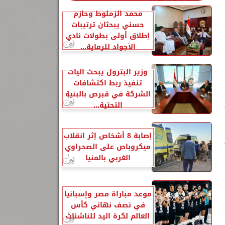
محمد الزملوط وحازم
حسني يبحثان ترتيبات
إطلاق أولى بطولات نادي
الأجواد للرماية...
وزير البترول يبحث آليات
تنفيذ ربط اكتشافات
الشركة في قبرص بالبنية
التحتية...
إصابة 8 أشخاص إثر انقلاب
ميكروباص على الصحراوي
الغربي بالمنيا
موعد مباراة مصر وإسبانيا
في نصف نهائي كأس
العالم لكرة اليد للناشئات