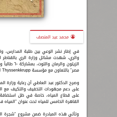
محمد عبد المنصف
في إطار نشر الوعي بين طلبة المدارس، وتحت
الزيتون وال
مصر" بالتعاون مع مؤسسة Thyssenkkrupp الألمانية والمعنية بالتكيف مع التغيرات المناخية.
وصرح الدكتور عبد العاطي أن رعاية وزارة الم
على دعم مجهودات التخفيف والتكيف مع التغيرا
القاهرة الخامس للمياه تحت عنوان "المياه ف
وتأتي هذه المبادرة ضمن مشروع "شجرة ال