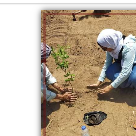
الكاتبة إلهام شرشر تهنئ الرئيس
السيسي بعيد ميلاده وتُشيد بجهوده
إلهام شرشر تكتب: دي مبقتش كورة..
في بناء الدولة
دي سياسة