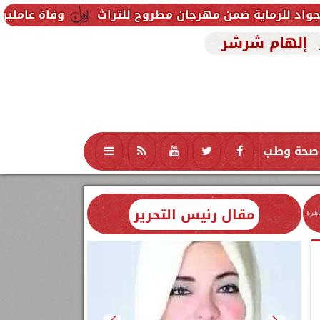
ن مهرجان مطروح للتراث
وفاة عاملين متأثرين بإصابتهم
إلهام شرشر
صحة وطب
تكنولوجيا
منوعات
محافظات
مقال رئيس التحرير
اهرة