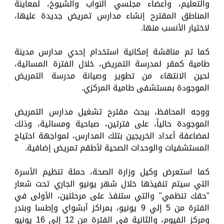
والتعليم، وأعضاء مجلسي النواب والشيوخ، لمعاينة
المناطق المقترح إنشاء مدارس تمريض جديدة عليها،
لاختيار الأنسب منها.
كما تم مناقشة إمكانية استخدام إحدي مدارس مدينة
طامية كمقر لمدرسة التمريض، خلال الفترة المسائية،
لحين الانتهاء من تطوير وصيانة مدرسة التمريض
الموجودة بمستشفى طامية المركزي.
ووجه المحافظ، ببحث مقترح تشغيل مدارس التمريض
الموجودة حالياً، على فترتين، صباحية ومسائية، وذلك
لمضاعفة أعداد الخريجين بتلك المدارس، لمواجهة احتياج
المستشفيات والوحدات الصحية لأطقم تمريض إضافية.
كما استعرض وكيل وزارة الصحة، حملة تنظيم الأسرة
التي سيتم تنفيذها خلال شهر يونيو الجاري تحت شعار
"حقك تنظمي" والتي ستنفذ على مرحلتين، الأولى في
الفترة من 5 إلي 9 يونيو، بمراكز أبشواي وإطسا وبندر
ومركز الفيوم، والثانية في الفترة من 12 إلي 16 يونيو