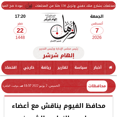
1 طنًا من المخلفات
عودة ضخ المياه تدريجيًا لمناطق ال
الجمعة
17:20
أغسطس
صفر
22
7
1448
2026
رئيس مجلس الإدارة ورئيس التحرير
إلهام شرشر
أخبار
سياسة
تقارير
رياضة
خارجي
اقتصاد
محافظات
الخميس، 2 يونيو 2022
11:57 صـ
بتوقيت القاهرة
محافظ الفيوم يناقش مع أعضاء