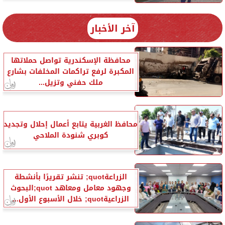
آخر الأخبار
محافظة الإسكندرية تواصل حملاتها
المكبرة لرفع تراكمات المخلفات بشارع
ملك حفني وتزيل...
محافظ الغربية يتابع أعمال إحلال وتجديد
كوبري شنودة الملاحي
الزراعةquot; تنشر تقريرًا بأنشطة
وجهود معامل ومعاهد quot;البحوث
الزراعيةquot; خلال الأسبوع الأول...