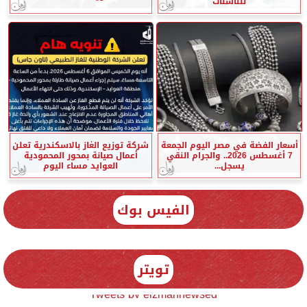
للناشئات
أسعار الفضة في مصر اليوم الجمعة
شركة توزيع الغاز بالاسكندرية تعلن
7 أغسطس 2026.. والجرام النقي
أعمال صيانة بمحور المحمودية
يسجل...
العوايد مساء اليوم
الفيس بوك
تويتر
Tweets by elzmannewseg