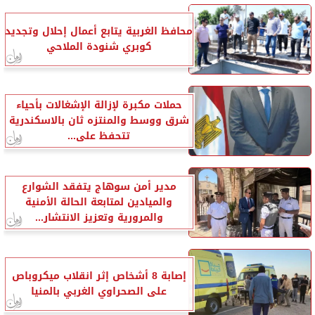
محافظ الغربية يتابع أعمال إحلال وتجديد
كوبري شنودة الملاحي
حملات مكبرة لإزالة الإشغالات بأحياء
شرق ووسط والمنتزه ثان بالاسكندرية
تتحفظ على...
مدير أمن سوهاج يتفقد الشوارع
والميادين لمتابعة الحالة الأمنية
والمرورية وتعزيز الانتشار...
إصابة 8 أشخاص إثر انقلاب ميكروباص
على الصحراوي الغربي بالمنيا