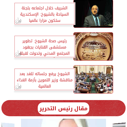
الشريف خلال اجتماعه بلجنة
السياحة بالشيوخ: الإسكندرية
ستكون مزارا عالميا
رئيس صحة الشيوخ: تطوير
مستشفى القنايات بجهود
المجتمع المدني وتحولت لقبلة
لأبناء الشرقية
الشيوخ يرفع جلساته للغد بعد
مناقشة وزير التموين بأزمة الغذاء
العالمية
مقال رئيس التحرير