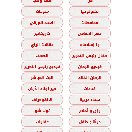
فن
صحة وطب
تكنولوجيا
منوعات
محافظات
العدد الورقي
مصر العظمى
كاريكاتير
وا إسلاماه
مقالات الرأي
مقال رئيس التحرير
الصحف
فيديو الزمان
فيديو رئيس التحرير
الزمان الخالد
البث المباشر
خدمات
خير أجناد الأرض
سماء عربية
الانفوجراف
رؤى و أحلام
توك شو
مرأة و طفل
عقارات