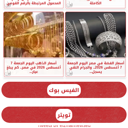
الكاملة
المحمول المرتبطة بالرقم القومي
أسعار الفضة في مصر اليوم الجمعة
أسعار الذهب اليوم الجمعة 7
7 أغسطس 2026.. والجرام النقي
أغسطس 2026 في مصر.. كم يبلغ
يسجل...
عيار...
الفيس بوك
تويتر
Tweets by elzmannewseg