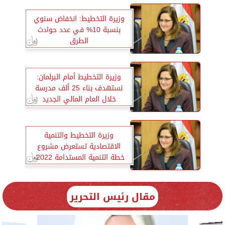
وزيرة التخطيط: انخفاض سنوي
بنسبة 10% في عدد حوادث
الطرق
وزيرة التخطيط أمام البرلمان:
نستهدف بناء 25 ألف مدرسة
خلال العام المالي الجديد
وزيرة التخطيط والتنمية
الاقتصادية تستعرض مشروع
خطة التنمية المستدامة 2022-
2023 باجتماع لجنة الخطة
والموازنة بمجلس النواب
مقال رئيس التحرير