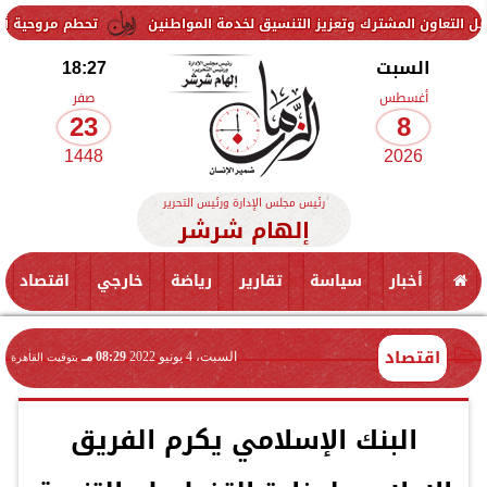
شترك وتعزيز التنسيق لخدمة المواطنين
تحطم مروحية أثناء مكافحة حري
السبت
18:27
أغسطس
صفر
23
8
1448
2026
رئيس مجلس الإدارة ورئيس التحرير
إلهام شرشر
أخبار
سياسة
تقارير
رياضة
خارجي
اقتصاد
اقتصاد
السبت، 4 يونيو 2022
08:29 مـ
بتوقيت القاهرة
البنك الإسلامي يكرم الفريق