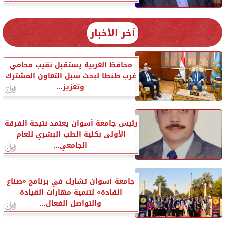
آخر الأخبار
محافظ الغربية يستقبل نقيب محامي
غرب طنطا لبحث سبل التعاون المشترك
وتعزيز...
رئيس جامعة أسوان يعتمد نتيجة الفرقة
الأولى بكلية الطب البشري للعام
الجامعي...
جامعة أسوان تشارك في برنامج «صناع
القادة» لتنمية مهارات القيادة
والتواصل الفعال...