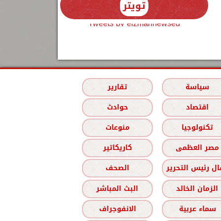
تويتر
Tweets by elzmannewseg
سياسة
تقارير
اقتصاد
حوادث
تكنولوجيا
منوعات
مصر العظمى
كاريكاتير
ل رئيس التحرير
الصحف
الزمان الخالد
البث المباشر
سماء عربية
الانفوجراف