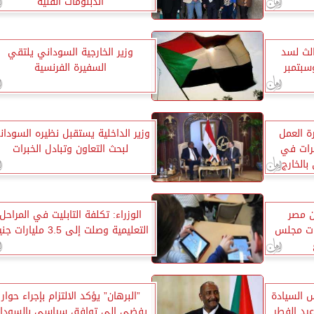
الدبلومات الفنية
الث لسد
وزير الخارجية السوداني يلتقي
بتمبر
السفيرة الفرنسية
ة العمل
وزير الداخلية يستقبل نظيره السودان
برات في
لبحث التعاون وتبادل الخبرات
بالخارج
ن مصر
الوزراء: تكلفة التابليت في المراحل
قات مجلس
التعليمية وصلت إلى 3.5 مليارات جنيه
السيادة
”البرهان” يؤكد الالتزام بإجراء حوار
يد الفطر
يفضى إلى توافق سياسى بالسودا