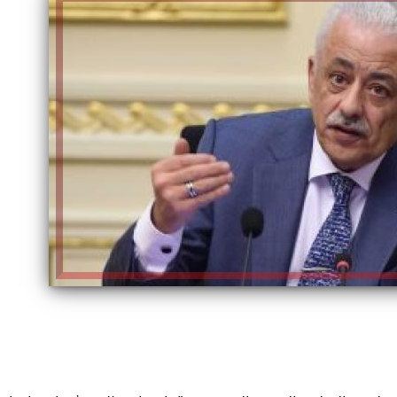
إلهام شرشر تكتب: دي مبقتش كورة..
إلهام شرشر تكتب: «صلاح» ملك
دي سياسة
المحبة.. رسول السلام والإنسانية