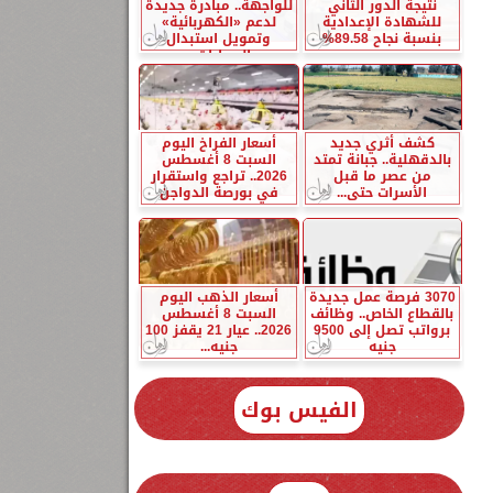
نتيجة الدور الثاني
للواجهة.. مبادرة جديدة
للشهادة الإعدادية
لدعم «الكهربائية»
بنسبة نجاح 89.58%
وتمويل استبدال
السيارات...
كشف أثري جديد
أسعار الفراخ اليوم
بالدقهلية.. جبانة تمتد
السبت 8 أغسطس
من عصر ما قبل
2026.. تراجع واستقرار
الأسرات حتى...
في بورصة الدواجن
3070 فرصة عمل جديدة
أسعار الذهب اليوم
بالقطاع الخاص.. وظائف
السبت 8 أغسطس
برواتب تصل إلى 9500
2026.. عيار 21 يقفز 100
جنيه
جنيه...
الفيس بوك