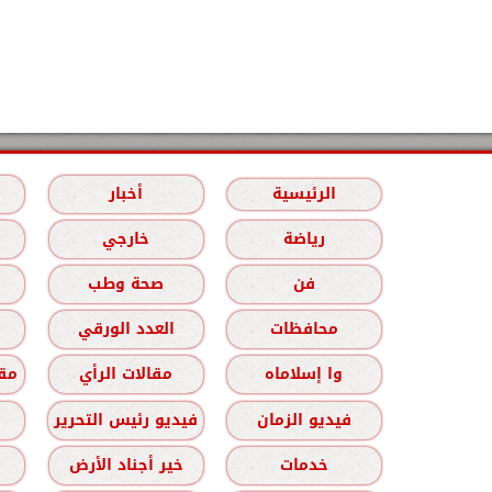
الرئيسية
أخبار
رياضة
خارجي
فن
صحة وطب
محافظات
العدد الورقي
وا إسلاماه
مقالات الرأي
مقا
فيديو الزمان
فيديو رئيس التحرير
خدمات
خير أجناد الأرض