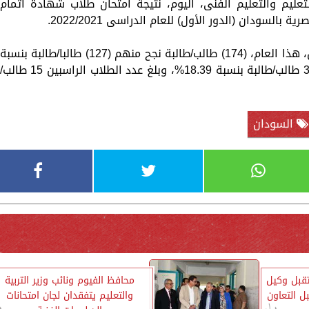
تعليم والتعليم الفنى، اليوم، نتيجة امتحان طلاب شهادة اتمام
 بالسودان (الدور الأول) للعام الدراسى 2022/2021.
وبلغ عدد الطلاب الذين تقدموا لأداء الامتحان، هذا العام، (174) طالب/طالبة نجح منهم (127) طالبا/طالبة بنسبة
72.99%، ويؤدي الامتحان في الدور الثاني 32 طالب/طالبة بنسبة 18.39%، وبلغ عدد الطلاب الراسبين 15 طالب
السودان
قبل وكيل
محافظ الفيوم ونائب وزير التربية
ل التعاون
والتعليم يتفقدان لجان امتحانات