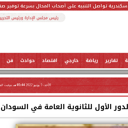
بيه على أصحاب المحال بسرعة توفير صناديق المخلفات قبل انتها
رئيس مجلس الإدارة ورئيس التحرير
ة
تقارير
رياضة
خارجي
اقتصاد
حوادث
فن
الأحد، 5 يونيو 2022
05:44 مـ
بتوقيت الق
لدور الأول للثانوية العامة في السودان