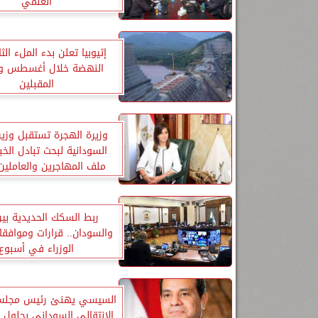
العلمي
إثيوبيا تعلن بدء الملء الث
النهضة خلال أغسطس وس
المقبلين
وزيرة الهجرة تستقبل وزير
السودانية لبحث تبادل الخ
ملف المهاجرين والعاملين 
ربط السكك الحديدية بي
والسودان.. قرارات ومواف
الوزراء في أسبوع
السيسي يهنئ رئيس مجلس 
الانتقالي السوداني بحلول ع