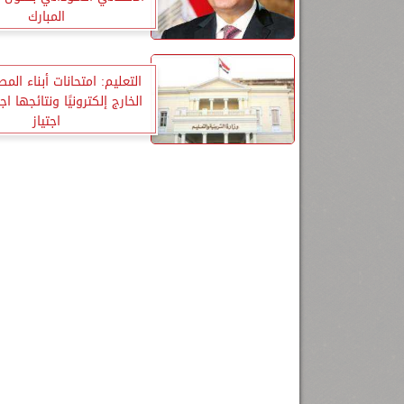
المبارك
التعليم: امتحانات أبناء ال
الخارج إلكترونيًا ونتائجها اج
اجتياز