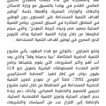
العالمي القادم في بولندا بالتنسيق مع وزارة الاسكان
والجهات والوزارات المصرية، وأهمها جلسة "توطين
أهداف التنمية المستدامة على المستوى دون الوطني
في المناطق المتأخرة في السياق المصري: برنامج التنمية
المحلية بصعيد مصر وحياه كريمة كنموذج"، والتي سيتم
تنظيمها من خلال وزارة التنمية المحلية وذلك للترويج
للدور المصري في توطين أهداف التنمية المستدامة .
وتابع شعراوي : بالتوازي مع هذه الجهود، يأتي مشروع
التنمية الحضرية المتكاملة "حينا بدمياط وقنا" والذي يعد
أحد أهم وأكبر المشروعات التي يقوم بتنفيذها برنامج
الأمم المتحدة للمستوطنات البشرية بتمويل نحو 11.8
مليون دولار، في إطار تنفيذ "المخطط الاستراتيجي
القومي 2052"، لافتاً الي ان نموذج لتعزيز التنمية
الحضرية المستدامة في المحافظة من خلال تنفيذ مشروع
تجريبي للتصميم والتخطيط العمراني، وكذلك دعم زيادة
حجم الموارد المحلية وتعزيز التنمية الاقتصادية المحلية،
بالإضافة إلى اقتراح عدد من السياسات والتشريعات