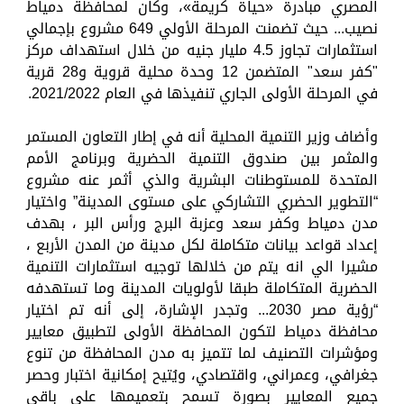
المصري مبادرة «حياة كريمة»، وكان لمحافظة دمياط
نصيب... حيث تضمنت المرحلة الأولي 649 مشروع بإجمالي
استثمارات تجاوز 4.5 مليار جنيه من خلال استهداف مركز
"كفر سعد" المتضمن 12 وحدة محلية قروية و28 قرية
في المرحلة الأولى الجاري تنفيذها في العام 2021/2022.
وأضاف وزير التنمية المحلية أنه في إطار التعاون المستمر
والمثمر بين صندوق التنمية الحضرية وبرنامج الأمم
المتحدة للمستوطنات البشرية والذي أثمر عنه مشروع
“التطوير الحضري التشاركي على مستوى المدينة” واختيار
مدن دمياط وكفر سعد وعزبة البرج ورأس البر ، بهدف
إعداد قواعد بيانات متكاملة لكل مدينة من المدن الأربع ،
مشيرا الي انه يتم من خلالها توجيه استثمارات التنمية
الحضرية المتكاملة طبقا لأولويات المدينة وما تستهدفه
“رؤية مصر 2030... وتجدر الإشارة، إلى أنه تم اختيار
محافظة دمياط لتكون المحافظة الأولى لتطبيق معايير
ومؤشرات التصنيف لما تتميز به مدن المحافظة من تنوع
جغرافي، وعمراني، واقتصادي، ويُتيح إمكانية اختبار وحصر
جميع المعايير بصورة تسمح بتعميمها على باقي