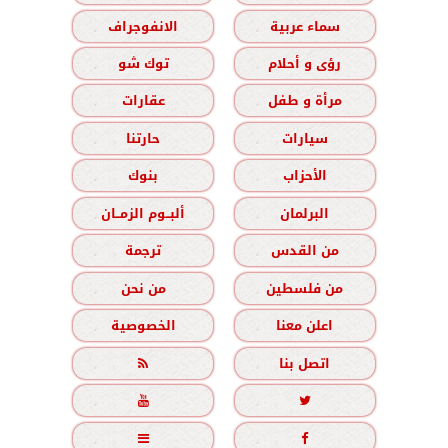
سماء عربية
الانفوجراف
رؤى و أحلام
توك شو
مرأة و طفل
عقارات
سيارات
حارتنا
الأحزاب
بنوك
البرلمان
ألبــوم الزمــان
من القدس
ترجمة
من فلسطين
من نحن
اعلن معنا
الخصوصية
اتصل بنا




