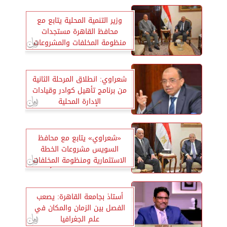
وزير التنمية المحلية يتابع مع
محافظ القاهرة مستجدات
منظومة المخلفات والمشروعات
القومية
شعراوي: انطلاق المرحلة الثانية
من برنامج تأهيل كوادر وقيادات
الإدارة المحلية
«شعراوي» يتابع مع محافظ
السويس مشروعات الخطة
الاستثمارية ومنظومة المخلفات
وجهود السيطرة على الأسعار
أستاذ بجامعة القاهرة: يصعب
الفصل بين الزمان والمكان في
علم الجغرافيا