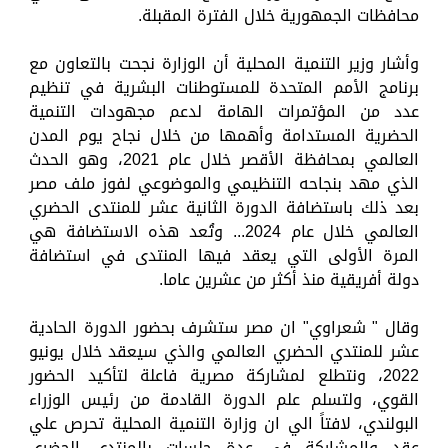
محافظات الجمهورية خلال الفترة المقبلة.
وأشار وزير التنمية المحلية أن الوزارة نجحت بالتعاون مع
برنامج الأمم المتحدة للمستوطنات البشرية في تنظيم
عدد من المؤتمرات الهامة لدعم مجهودات التنمية
الحضرية المستدامة وأهمها من خلال نجاح يوم المدن
العالمي بمحافظة الأقصر خلال عام 2021، وهو الحدث
الذي مهد بنجاحه التنظيمي والموضوعي لفوز ملف مصر
بعد ذلك باستضافة الدورة الثانية عشر للمنتدى الحضري
العالمي خلال عام 2024... وتُعد هذه الاستضافة هي
المرة الأولى التي يعقد فيها المنتدى في استضافة
دولة أفريقية منذ أكثر من عشرين عاما.
وقال " شعراوي" ان مصر ستشرف بحضور الدورة الحادية
عشر للمنتدي الحضري العالمي والذي سيعقد خلال يونيو
2022، ونتطلع لمشاركة مصرية فاعلة لتأكيد الحضور
القوي، ولتسلم علم الدورة القادمة من رئيس الوزراء
البولندي، لافتاً الي ان وزارة التنمية المحلية تحرص علي
عقد والمشاركة في عدة جلسات بالمنتدي الحضري