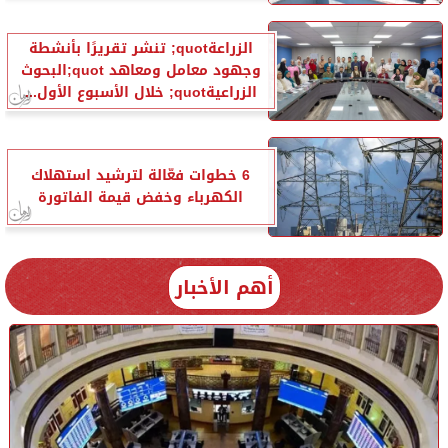
الزراعةquot; تنشر تقريرًا بأنشطة
وجهود معامل ومعاهد quot;البحوث
الزراعيةquot; خلال الأسبوع الأول...
6 خطوات فعّالة لترشيد استهلاك
الكهرباء وخفض قيمة الفاتورة
أهم الأخبار