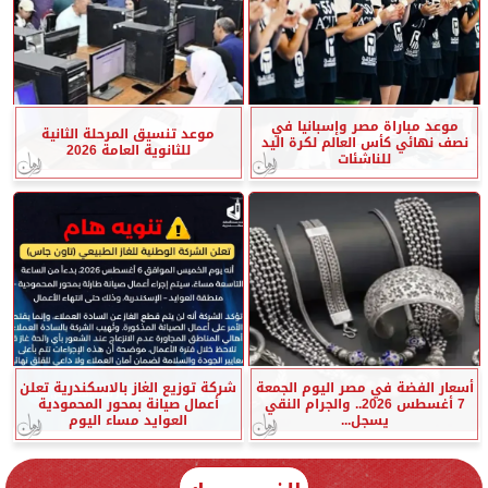
موعد مباراة مصر وإسبانيا في
موعد تنسيق المرحلة الثانية
نصف نهائي كأس العالم لكرة اليد
للثانوية العامة 2026
للناشئات
أسعار الفضة في مصر اليوم الجمعة
شركة توزيع الغاز بالاسكندرية تعلن
7 أغسطس 2026.. والجرام النقي
أعمال صيانة بمحور المحمودية
يسجل...
العوايد مساء اليوم