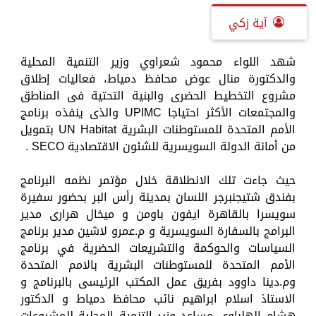
آية زكي
شهد اللواء محمود شعراوي وزير التنمية المحلية
والدكتورة منال عوض محافظ دمياط، فعاليات إطلاق
مشروع التخطيط الحضرى والبنية التحتية فى المناطق
والمجتمعات الأكثر احتياجا UPIMC والذى ينفذه برنامج
الأمم المتحدة للمستوطنات البشرية UN Habitat بتمويل
من أمانة الدولة السويسرية للشئون الاقتصادية SECO .
حيث جاءت تلك الانطلاقة خلال مؤتمر نظمه البرنامج
بفندق شتيجنبرجر اللسان بمدينة رأس البر بحضور سفيرة
سويسرا بالقاهرة ايفون باومن و ميخال هرارى مدير
البرامج بالسفارة السويسرية و م.عمرو لاشين مدير برنامج
السياسات والحوكمة والتشريعات الحضرية في برنامج
الأمم المتحدة للمستوطنات البشرية بالامم المتحدة
وم.دينا داوود بفريق عمل المكتب الرئيسى بالبرنامج و
الاستاذ اسلام ابراهيم نائب محافظ دمياط و الدكتور
هشام الهلباوي مساعد وزير التنمية المحلية للمشروعات