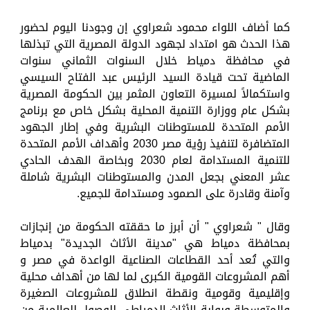
كما أضاف اللواء محمود شعراوي إن وجودنا اليوم لحضور
هذا الحدث هو امتداد لجهود الدولة المصرية التي تبذلها
في محافظة دمياط خلال السنوات الثماني سنوات
الماضية تحت قيادة السيد الرئيس عبد الفتاح السيسي
واستكمالاً لمسيرة التعاون المثمر بين الحكومة المصرية
بشكل عام ووزارة التنمية المحلية بشكل خاص مع برنامج
الأمم المتحدة للمستوطنات البشرية وفي إطار الجهود
المتضافرة لتنفيذ رؤية مصر 2030 وأهداف الأمم المتحدة
للتنمية المستدامة لعام 2030 وبخاصة الهدف الحادي
عشر المعني بجعل المدن والمستوطنات البشرية شاملة
وآمنة وقادرة على الصمود ومستدامة للجميع.
وقال " شعراوي " أن أبرز ما حققته الحكومة من إنجازات
بمحافظة دمياط هي "مدينة الأثاث الجديدة" بدمياط
والتي تُعد أحد القطاعات الصناعية الواعدة في مصر و
أهم المشروعات القومية الكبرى لما لها من أهداف محلية
وإقليمية وقومية ونقطة انطلاق للمشروعات الصغيرة
والمتوسطة وبوابة الأثاث الدمياطي للوصول للعالمية من