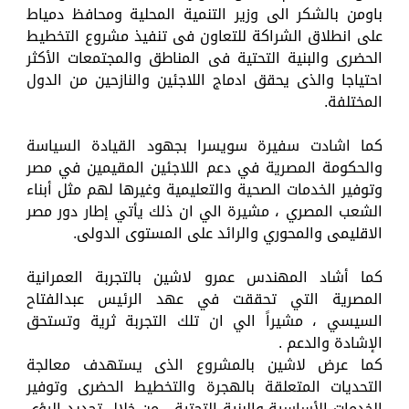
باومن بالشكر الى وزير التنمية المحلية ومحافظ دمياط
على انطلاق الشراكة للتعاون فى تنفيذ مشروع التخطيط
الحضرى والبنية التحتية فى المناطق والمجتمعات الأكثر
احتياجا والذى يحقق ادماج اللاجئين والنازحين من الدول
المختلفة.
كما اشادت سفيرة سويسرا بجهود القيادة السياسة
والحكومة المصرية في دعم اللاجئين المقيمين في مصر
وتوفير الخدمات الصحية والتعليمية وغيرها لهم مثل أبناء
الشعب المصري ، مشيرة الي ان ذلك يأتي إطار دور مصر
الاقليمى والمحوري والرائد على المستوى الدولى.
كما أشاد المهندس عمرو لاشين بالتجربة العمرانية
المصرية التي تحققت في عهد الرئيس عبدالفتاح
السيسي ، مشيراً الي ان تلك التجربة ثرية وتستحق
الإشادة والدعم .
كما عرض لاشين بالمشروع الذى يستهدف معالجة
التحديات المتعلقة بالهجرة والتخطيط الحضرى وتوفير
الخدمات الأساسية والبنية التحتية ، من خلال تحديد الرؤى