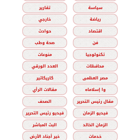
سياسة
تقارير
رياضة
خارجي
اقتصاد
حوادث
فن
صحة وطب
تكنولوجيا
منوعات
محافظات
العدد الورقي
مصر العظمى
كاريكاتير
وا إسلاماه
مقالات الرأي
مقال رئيس التحرير
الصحف
فيديو الزمان
فيديو رئيس التحرير
الزمان الخالد
البث المباشر
خدمات
خير أجناد الأرض