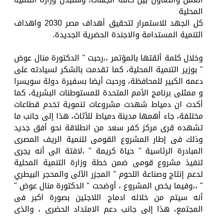
المحلية
كل الجهد للاستمرار لتحقيق أهداف مصر 2030 واهداف
التنمية المستدامة والاجندة الحضرية الجديدة.
وخلال كلمة ألقتها بالمؤتمر ،،رحبت " الدكتورة منال عوض
" بوزير التنمية المحلية، كما تقدمت بالشكر لسيادته على
دعمه الكبير للمحافظة، ورحبت أيضا بسفيرة دولة سويسرا
و ممثلى برنامج الأمم المتحدة للمستوطنات البشرية، كما
أكدت ان دمياط شهدت مشروعات تنموية تخدم قطاعات
مختلفة، جاء أهمها مدينة دمياط للأثاث، هذا إلى جانب ما
تشهده قرى مركز كفر سعد من انطلاقة نحو أفق جديد
وذلك فى إطار المشروع القومى لتنمية الريف المصرى
المبادرة الرئاسية " حياة كريمة " ،لافتة الى أنه يجرى
تنفيذ مشروع قومى ضمن خطة وزارة التنمية المحلية
لدعم إنتاج وصناعة اللحوم " المجزر الآلى والمحجر البيطري
" ،،وفيما يخص المشروع ، أوضحت " الدكتورة منال عوض "
أنه سيتم من خلاله ادماج اللاجئين بصورة اكبر فى
المجتمع، هذا إلى جانب دعم الامتداد الحضرى ، والذى