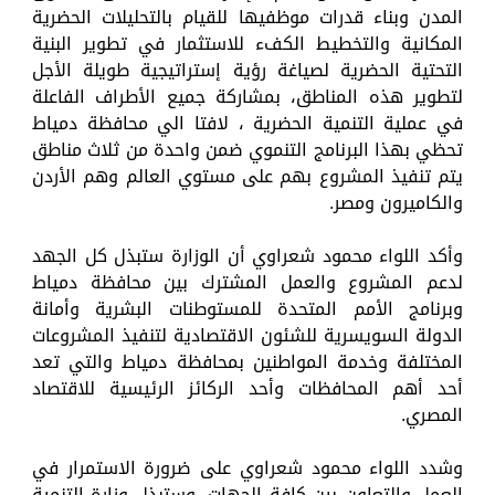
المدن وبناء قدرات موظفيها للقيام بالتحليلات الحضرية
المكانية والتخطيط الكفء للاستثمار في تطوير البنية
التحتية الحضرية لصياغة رؤية إستراتيجية طويلة الأجل
لتطوير هذه المناطق، بمشاركة جميع الأطراف الفاعلة
في عملية التنمية الحضرية ، لافتا الي محافظة دمياط
تحظي بهذا البرنامج التنموي ضمن واحدة من ثلاث مناطق
يتم تنفيذ المشروع بهم على مستوي العالم وهم الأردن
والكاميرون ومصر.
وأكد اللواء محمود شعراوي أن الوزارة ستبذل كل الجهد
لدعم المشروع والعمل المشترك بين محافظة دمياط
وبرنامج الأمم المتحدة للمستوطنات البشرية وأمانة
الدولة السويسرية للشئون الاقتصادية لتنفيذ المشروعات
المختلفة وخدمة المواطنين بمحافظة دمياط والتي تعد
أحد أهم المحافظات وأحد الركائز الرئيسية للاقتصاد
المصري.
وشدد اللواء محمود شعراوي على ضرورة الاستمرار في
العمل والتعاون بين كافة الجهات، وستبذل وزارة التنمية