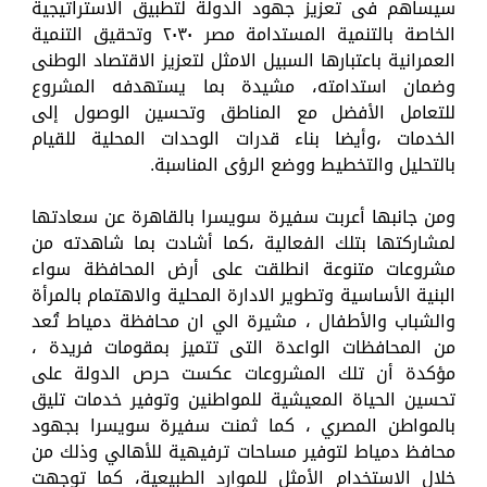
سيساهم فى تعزيز جهود الدولة لتطبيق الاستراتيجية
الخاصة بالتنمية المستدامة مصر ٢٠٣٠ وتحقيق التنمية
العمرانية باعتبارها السبيل الامثل لتعزيز الاقتصاد الوطنى
وضمان استدامته، مشيدة بما يستهدفه المشروع
للتعامل الأفضل مع المناطق وتحسين الوصول إلى
الخدمات ،وأيضا بناء قدرات الوحدات المحلية للقيام
بالتحليل والتخطيط ووضع الرؤى المناسبة.
ومن جانبها أعربت سفيرة سويسرا بالقاهرة عن سعادتها
لمشاركتها بتلك الفعالية ،كما أشادت بما شاهدته من
مشروعات متنوعة انطلقت على أرض المحافظة سواء
البنية الأساسية وتطوير الادارة المحلية والاهتمام بالمرأة
والشباب والأطفال ، مشيرة الي ان محافظة دمياط تُعد
من المحافظات الواعدة التى تتميز بمقومات فريدة ،
مؤكدة أن تلك المشروعات عكست حرص الدولة على
تحسين الحياة المعيشية للمواطنين وتوفير خدمات تليق
بالمواطن المصري ، كما ثمنت سفيرة سويسرا بجهود
محافظ دمياط لتوفير مساحات ترفيهية للأهالي وذلك من
خلال الاستخدام الأمثل للموارد الطبيعية، كما توجهت