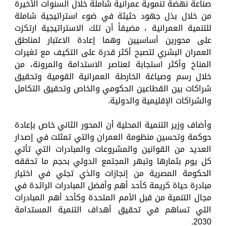
صناعة نهضة تنموية عمرانية شاملة خلال السنوات الأخيرة
من خلال بذل جهود حثيثة في ضوء استراتيجية شاملة
للتنمية العمرانية ، مضيفاً أن تلك الاستراتيجية ارتكزت
على محورين أساسيين وهما إعادة الاعتبار لمناطق
العمران البشري لتصبح أكثر قدرة على التكيف مع تغيرات
المناخ وأكثر استجابة لعناصر الاستدامة والمرونة، من
خلال رسم وصياغة الخارطة العمرانية القومية وتحقيق
شراكات بين القطاعين الحكومي والخاص وتحقيق التكامل
والشراكات الإقليمية والدولية.
وأضاف وزير التنمية المحلية أن المحور الثاني خاص بإعادة
حوكمة وتحسين منظومة العمران والتي تمثلت في إصدار
العديد من القوانين والمشروعات والمبادرات التي تأتي
كل يوم بثمارها وتبهر المجتمع الدولي بحجم ما تحققه
الحكومة المصرية من إنجازات والذي تجلي في اختيار
مبادرة حياة كريمة كأحد أهم وأفضل المبادرات الرائدة في
مجال التنمية من قبل الأمم المتحدة وكأحد أهم المبادرات
التي تساهم في تحقيق أهداف التنمية المستدامة
2030.