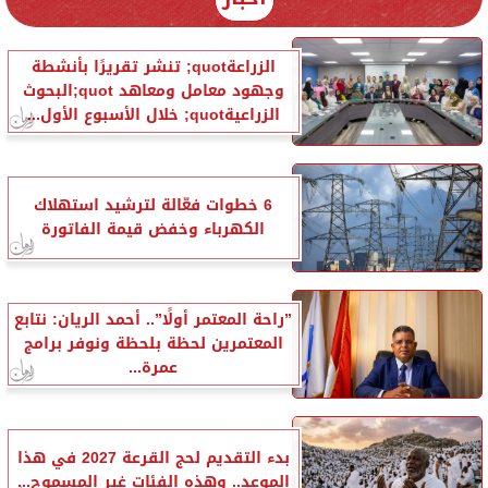
الزراعةquot; تنشر تقريرًا بأنشطة
وجهود معامل ومعاهد quot;البحوث
الزراعيةquot; خلال الأسبوع الأول...
6 خطوات فعّالة لترشيد استهلاك
الكهرباء وخفض قيمة الفاتورة
”راحة المعتمر أولًا”.. أحمد الريان: نتابع
المعتمرين لحظة بلحظة ونوفر برامج
عمرة...
بدء التقديم لحج القرعة 2027 في هذا
الموعد.. وهذه الفئات غير المسموح...