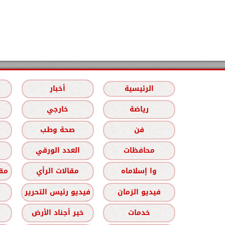
الرئيسية
أخبار
رياضة
خارجي
فن
صحة وطب
محافظات
العدد الورقي
وا إسلاماه
مقالات الرأي
مقا
فيديو الزمان
فيديو رئيس التحرير
خدمات
خير أجناد الأرض