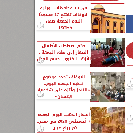
في 10 محافظات.. وزارة
الأوقاف تفتتح 17 مسجدًا
اليوم الجمعة ضمن
خطتها...
حكم اصطحاب الأطفال
الصغار إلى صلاة الجمعة..
الأزهر للفتوى يحسم الجدل
الأوقاف تحدد موضوع
ء
خطبة الجمعة اليوم..
«التنمرُ وأثرُه على شخصيةِ
الإنسانِ»
ن
أسعار الذهب اليوم الجمعة
7 أغسطس 2026 في مصر..
كم يبلغ عيار...