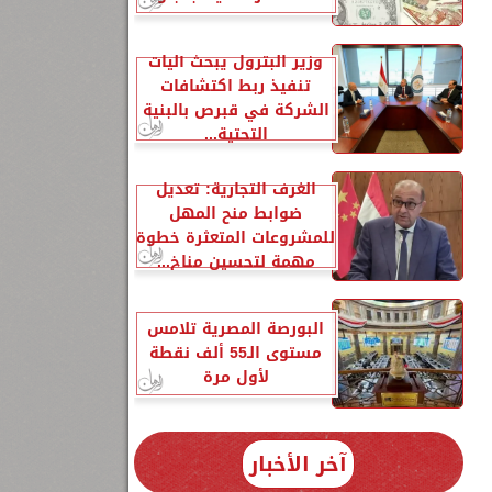
وزير البترول يبحث آليات
تنفيذ ربط اكتشافات
الشركة في قبرص بالبنية
التحتية...
2
الغرف التجارية: تعديل
ضوابط منح المهل
للمشروعات المتعثرة خطوة
مهمة لتحسين مناخ...
البورصة المصرية تلامس
مستوى الـ55 ألف نقطة
ه
لأول مرة
آخر الأخبار