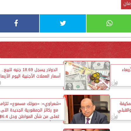
مان
ربعاء
الدولار يسجل 18.69 جنيه للبيع..
أسعار العملات الأجنبية اليوم الأربعا
لمكيفة
«شعراوي»: «صوتك مسموع» تتزام
القبلي
مع ركائز الجمهورية الجديدة التى
تعلى من شأن المواطن وحل 86.4
ألف شكوى بنسبة 97 %