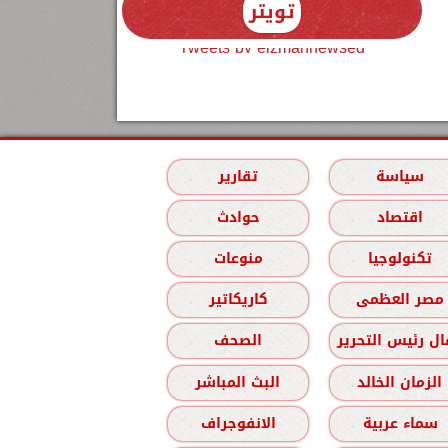
تويتر
Tweets by elzmannewseg
سياسة
تقارير
اقتصاد
حوادث
تكنولوجيا
منوعات
مصر العظمى
كاريكاتير
ل رئيس التحرير
الصحف
الزمان الخالد
البث المباشر
سماء عربية
الانفوجراف