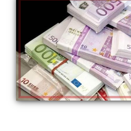
الكاتبة إلهام شرشر تهنئ الرئيس
السيسي بعيد ميلاده وتُشيد بجهوده
إلهام شرشر تكتب: دي مبقتش كورة..
في بناء الدولة
دي سياسة