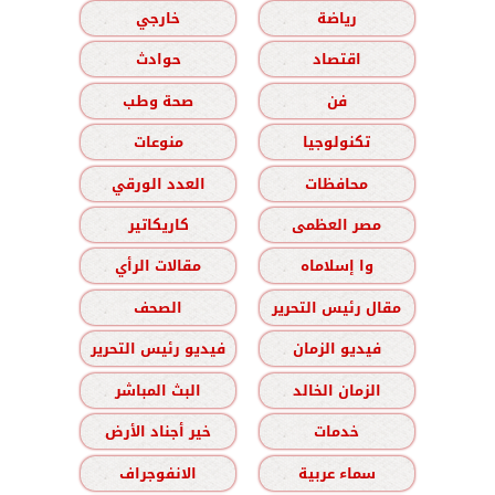
رياضة
خارجي
اقتصاد
حوادث
فن
صحة وطب
تكنولوجيا
منوعات
محافظات
العدد الورقي
مصر العظمى
كاريكاتير
وا إسلاماه
مقالات الرأي
مقال رئيس التحرير
الصحف
فيديو الزمان
فيديو رئيس التحرير
الزمان الخالد
البث المباشر
خدمات
خير أجناد الأرض
سماء عربية
الانفوجراف