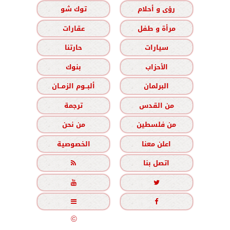
رؤى و أحلام
توك شو
مرأة و طفل
عقارات
سيارات
حارتنا
الأحزاب
بنوك
البرلمان
ألبــوم الزمــان
من القدس
ترجمة
من فلسطين
من نحن
اعلن معنا
الخصوصية
اتصل بنا





جميع الحقوق محفوظة
©