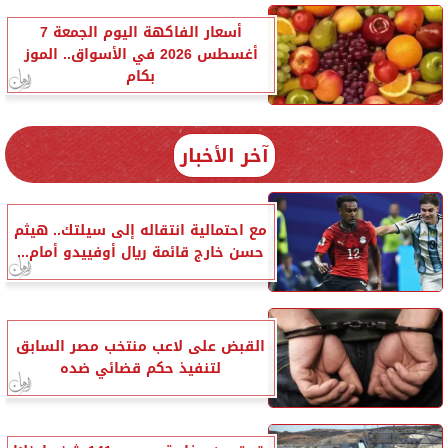
أسعار الفاكهة اليوم الجمعة 7
أغسطس 2026 في الأسواق.. الموز
بكام
آخر الأخبار
مع احتمالية انتقاله إلى سيلتك.. هيثم
حسن خارج قائمة ريال أوفييدو أمام...
القبض على لاعب منتخب مصر السابق
لتنفيذ حكم قضائي ضده