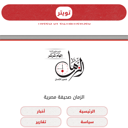
تويتر
Tweets by elzmannewseg
الزمان صحيفة مصرية
الرئيسية
أخبار
سياسة
تقارير