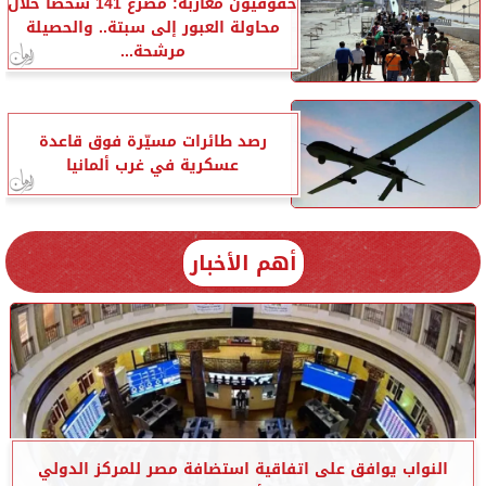
حقوقيون مغاربة: مصرع 141 شخصا خلال
محاولة العبور إلى سبتة.. والحصيلة
مرشحة...
رصد طائرات مسيّرة فوق قاعدة
عسكرية في غرب ألمانيا
أهم الأخبار
النواب يوافق على اتفاقية استضافة مصر للمركز الدولي