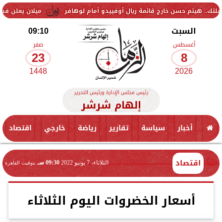
سن خارج قائمة ريال أوفييدو أمام لوهافر
ميلان يعلن فسخ عقد إسماعيل 
السبت
09:10
أغسطس
صفر
23
8
1448
2026
رئيس مجلس الإدارة ورئيس التحرير
إلهام شرشر
أخبار
سياسة
تقارير
رياضة
خارجي
اقتصاد
اقتصاد
الثلاثاء، 7 يونيو 2022
09:30 صـ
بتوقيت القاهرة
أسعار الخضروات اليوم الثلاثاء