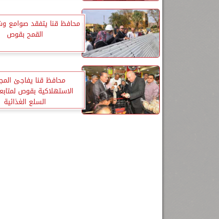
محافظ قنا يتفقد صوامع وش
القمح بقوص
محافظ قنا يفاجئ المج
الاستهلاكية بقوص لمتابع
السلع الغذائية