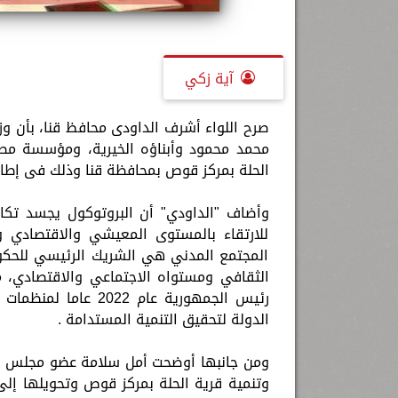
آية زكي
صرح اللواء أشرف الداودى محافظ قنا، بأن و
محمد محمود وأبناؤه الخيرية، ومؤسسة مصر
الحلة بمركز قوص بمحافظة قنا وذلك فى إطار ا
وأضاف "الداودي" أن البروتوكول يجسد تك
للارتقاء بالمستوى المعيشي والاقتصادي 
المجتمع المدني هي الشريك الرئيسي للحكومة
الثقافي ومستواه الاجتماعي والاقتصادي، 
رئيس الجمهورية عام 
الدولة لتحقيق التنمية المستدامة .
ومن جانبها أوضحت أمل سلامة عضو مجلس ال
وتنمية قرية الحلة بمركز قوص وتحويلها إلى