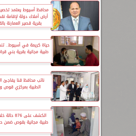
محافظ أسيوط يعتمد تخص
أرض أملاك دولة لإقامة نق
بقرية قصير العمارنة بال
حياة كريمة في أسيوط.. تنظ
طبية مجانية بقرية بني قرة 
نائب محافظ قنا يفاجئ ا
الطبية بمركزي قوص ون
الكشف على 876 ح
طبية مجانية بقوص ضمن حي