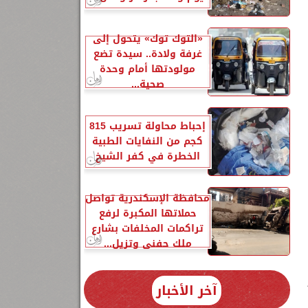
«التوك توك» يتحول إلى
غرفة ولادة.. سيدة تضع
مولودتها أمام وحدة
صحية...
إحباط محاولة تسريب 815
كجم من النفايات الطبية
الخطرة في كفر الشيخ
محافظة الإسكندرية تواصل
حملاتها المكبرة لرفع
تراكمات المخلفات بشارع
ملك حفني وتزيل...
آخر الأخبار