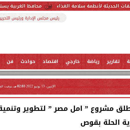
مة سلامة الغذاء
محافظ الغربية يستقبل وكيل وزارة ا
رئيس مجلس الإدارة ورئيس التحرير
ة
تقارير
رياضة
خارجي
اقتصاد
حوادث
فن
الإثنين، 13 يونيو 2022
02:03 مـ
بتوقيت الق
طلق مشروع ” امل مصر ” لتطوير وتنمية
ية الحلة بقوص