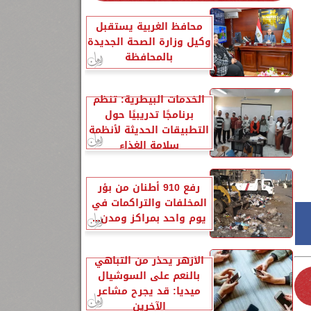
غرق 6
محافظ الغربية يستقبل
وكيل وزارة الصحة الجديدة
10
بالمحافظة
الخدمات البيطرية: تنظم
برنامجًا تدريبيًا حول
التطبيقات الحديثة لأنظمة
سلامة الغذاء
رفع 910 أطنان من بؤر
المخلفات والتراكمات في
يوم واحد بمراكز ومدن...
الأزهر يحذر من التباهي
بالنعم على السوشيال
ميديا: قد يجرح مشاعر
الآخرين