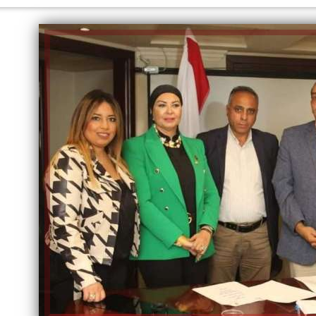
الكاتبة إلهام شرشر تهنئ الرئيس
السيسي بعيد ميلاده وتُشيد بجهوده
إلهام شرشر تكتب: دي مبقتش كورة..
في بناء الدولة
دي سياسة