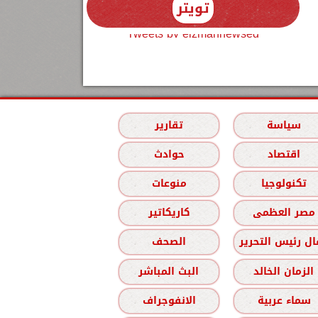
تويتر
Tweets by elzmannewseg
سياسة
تقارير
اقتصاد
حوادث
تكنولوجيا
منوعات
مصر العظمى
كاريكاتير
ل رئيس التحرير
الصحف
الزمان الخالد
البث المباشر
سماء عربية
الانفوجراف