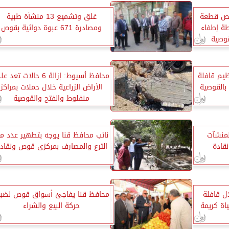
يص قطعة
غلق وتشميع 13 منشأة طبية
طة إطفاء
ومصادرة 671 عبوة دوائية بقوص
قوصية
يم قافلة
محافظ أسيوط: إزالة 6 حالات تعد
بالقوصية
الأراض الزراعية خلال حملات بمراكز
منفلوط والفتح والقوصية
لمنشآت
نائب محافظ قنا يوجه بتطهير عدد م
قادة
الترع والمصارف بمركزى قوص ونقاد
الة خلال قافلة
محافظ قنا يفاجئ أسواق قوص لضب
اة كريمة
حركة البيع والشراء