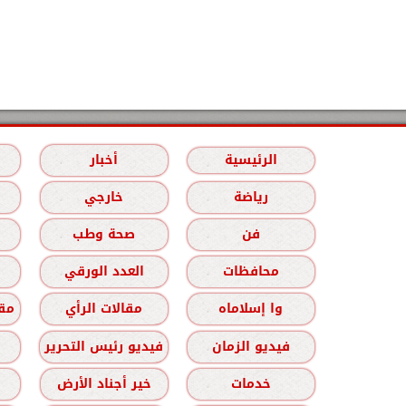
الرئيسية
أخبار
رياضة
خارجي
فن
صحة وطب
محافظات
العدد الورقي
وا إسلاماه
مقالات الرأي
مقا
فيديو الزمان
فيديو رئيس التحرير
خدمات
خير أجناد الأرض