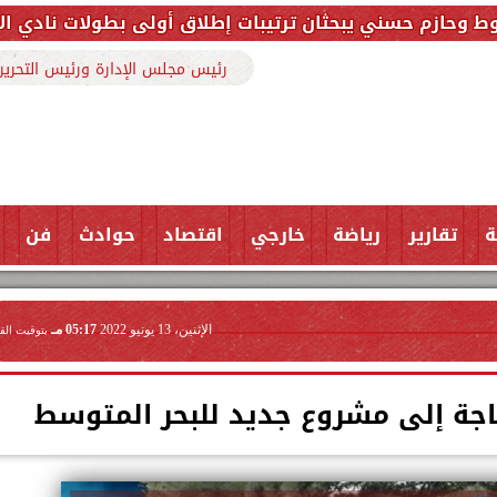
 يبحثان ترتيبات إطلاق أولى بطولات نادي الأجواد للرماي
رئيس مجلس الإدارة ورئيس التحرير
ة
تقارير
رياضة
خارجي
اقتصاد
حوادث
فن
الإثنين، 13 يونيو 2022
05:17 مـ
بتوقيت الق
حاجة إلى مشروع جديد للبحر المتوسط