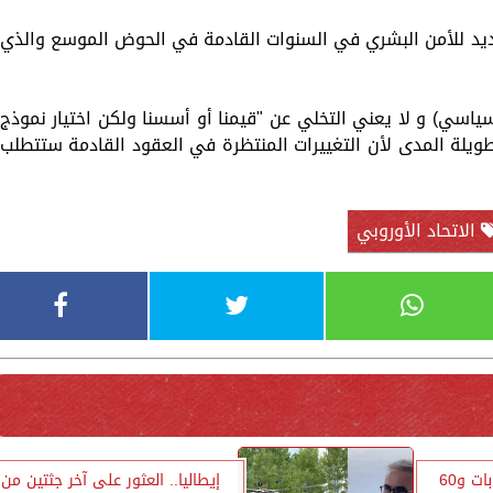
يد للأمن البشري في السنوات القادمة في الحوض الموسع والذي
اسي) و لا يعني التخلي عن "قيمنا أو أسسنا ولكن اختيار نموذج
طويلة المدى لأن التغييرات المنتظرة في العقود القادمة ستتطلب
الاتحاد الأوروبي
إيطاليا.. 22 ألفًا و104 إصابات و60
إيطاليا.. العثور على آخر جثتين من