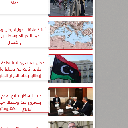
وفاة
أستاذ علاقات دولية يحلل و
في البحر المتوسط ​بين ا
والأعمال
محلل سياسي: ليبيا بحاجة حا
طريق ثالث بين باشاغا والد
إيطاليا بطلة الحوار الدب
وزير الإسكان يتابع تقدم 
بمشروع سد ومحطة «ج
نيريري» الكهرومائي