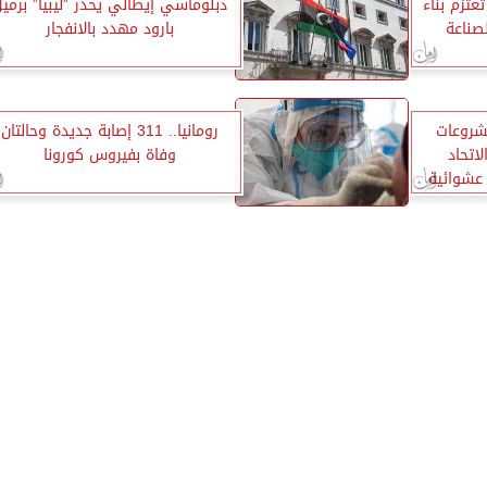
تعتزم بناء
دبلوماسي إيطالي يحذر ”ليبيا” برمي
صناعة
بارود مهدد بالانفجار
شروعات
رومانيا.. 311 إصابة جديدة وحالتان
لاتحاد
وفاة بفيروس كورونا
 3 مناطق عشوائية