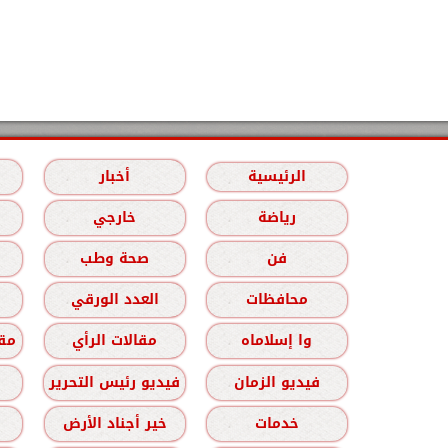
الرئيسية
أخبار
رياضة
خارجي
فن
صحة وطب
محافظات
العدد الورقي
وا إسلاماه
مقالات الرأي
مقا
فيديو الزمان
فيديو رئيس التحرير
خدمات
خير أجناد الأرض