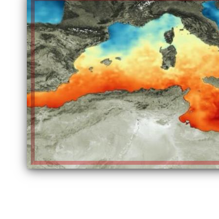
الكاتبة إلهام شرشر تهنئ الرئيس
السيسي بعيد ميلاده وتُشيد بجهوده
إلهام شرشر تكتب: دي مبقتش كورة..
في بناء الدولة
دي سياسة