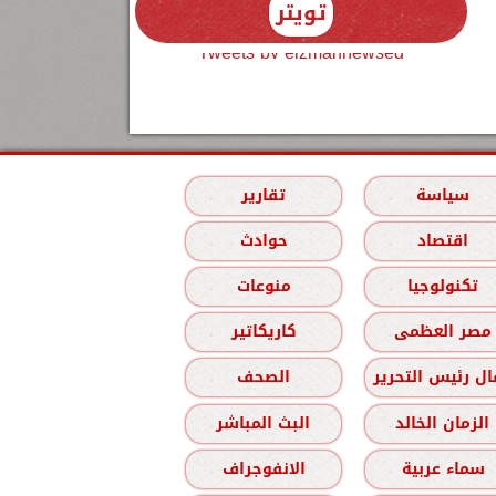
تويتر
Tweets by elzmannewseg
سياسة
تقارير
اقتصاد
حوادث
تكنولوجيا
منوعات
مصر العظمى
كاريكاتير
ل رئيس التحرير
الصحف
الزمان الخالد
البث المباشر
سماء عربية
الانفوجراف