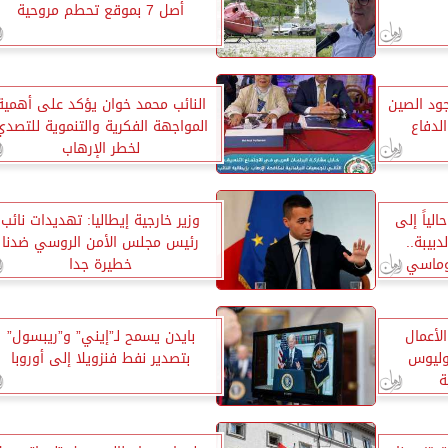
أصل 7 بموقع تحطم مروحية
جود الصين
النائب محمد خوان يؤكد على أهمية
لدفاع
المواجهة الفكرية والتنموية للتصدي
لخطر الإرهاب
لياً إلى
وزير خارجية إيطاليا: تهديدات نائب
بيبة..
رئيس مجلس الأمن الروسي ضدنا
لوماسي
خطيرة جدا
الأعمال
بايدن يسمح لـ”إيني” و”ريبسول”
وليوس
بتصدير نفط فنزويلا إلى أوروبا
ة