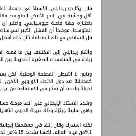
قال ريكاردو ريدايلي، الأستاذ في جامعة القل
أقل وحشية في البحر الأبيض المتوسط ​​مقارنة
باعتباره جهة فاعلة جيوسياسي. واعتبر أن ا
المتوسط، موضحاً أن الفشل الكبير لسياسات ال
قل التعاطي مع تلك المنطقة كان ذلك أفضل.
وأشار ريدايلي إلى الاختلاف بين ما فعله الا
زيادة في المنافسات الصغيرة القديمة بين ال
وتابع: لا أشيطن المصلحة الوطنية. لكن ب
كمطرقة ضد دول الاتحاد الأوروبي الأخرى، ل
لدولة واحدة أن تفكر في الاستفادة من غياب رؤية أور
وشدد الأستاذ الإيطالي على أنها مرحلة حساس
وهي سلبية جزئيًا، وذلك نتيجة الحروب الأهلية
لكنه استدرك وقال إنها في معظمها إيجابية، 
1%من مياه العالم، لكنها تشهد 15 %من تحرك البضائع و 20%من القيمة المنتجة على المستوى العالمي.