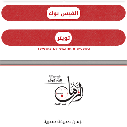
الفيس بوك
تويتر
Tweets by elzmannewseg
الزمان صحيفة مصرية