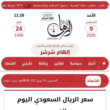
ملك المحبة.. رسول السلام والإنسانية
3070 فرصة عمل جديدة بالقطاع الخاص.. وظائف برواتب تصل إلى 9500 جنيه
الأحد
11:28
أغسطس
صفر
24
9
1448
2026
رئيس مجلس الإدارة ورئيس التحرير
إلهام شرشر
أخبار
سياسة
تقارير
رياضة
خارجي
اقتصاد
اقتصاد
الخميس، 16 يونيو 2022
09:31 صـ
بتوقيت القاهرة
سعر الريال السعودي اليوم