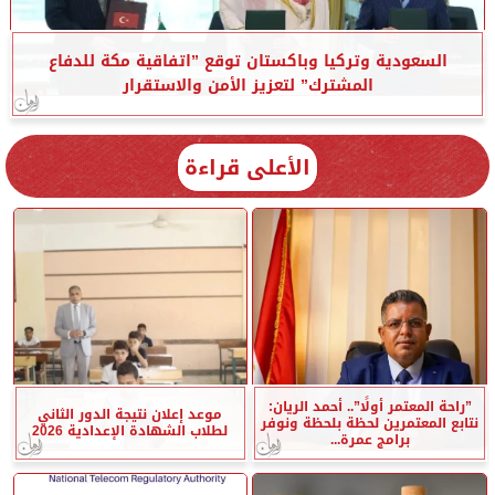
السعودية وتركيا وباكستان توقع ”اتفاقية مكة للدفاع
المشترك” لتعزيز الأمن والاستقرار
الأعلى قراءة
”راحة المعتمر أولًا”.. أحمد الريان:
موعد إعلان نتيجة الدور الثاني
نتابع المعتمرين لحظة بلحظة ونوفر
لطلاب الشهادة الإعدادية 2026
برامج عمرة...