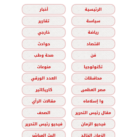
الرئيسية
أخبار
سياسة
تقارير
رياضة
خارجي
اقتصاد
حوادث
فن
صحة وطب
تكنولوجيا
منوعات
محافظات
العدد الورقي
مصر العظمى
كاريكاتير
وا إسلاماه
مقالات الرأي
مقال رئيس التحرير
الصحف
فيديو الزمان
فيديو رئيس التحرير
الزمان الخالد
البث المباشر