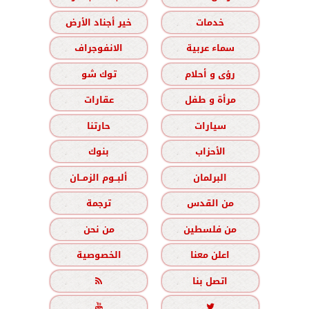
خدمات
خير أجناد الأرض
سماء عربية
الانفوجراف
رؤى و أحلام
توك شو
مرأة و طفل
عقارات
سيارات
حارتنا
الأحزاب
بنوك
البرلمان
ألبــوم الزمــان
من القدس
ترجمة
من فلسطين
من نحن
اعلن معنا
الخصوصية
اتصل بنا


