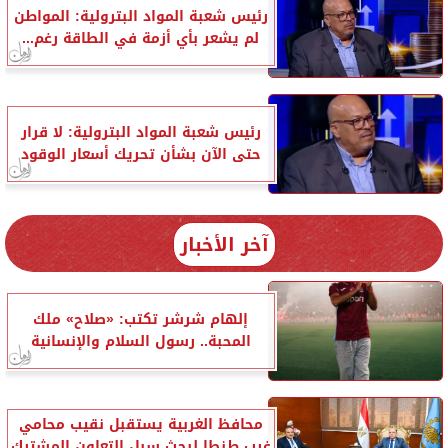
رئيس شعبة المواد البترولية: المواطن
لم يشعر بأي أزمة في الطاقة رغم...
رئيس شعبة المواد البترولية: لا قرار
حتى الآن بشأن تحريك أسعار الوقود
آخر الأخبار
إلهام شرشر تكتب: «صلاح» ملك
المحبة.. رسول السلام والإنسانية
محافظ الغربية يستقبل نقيب محامي
غرب طنطا لبحث سبل التعاون المشترك