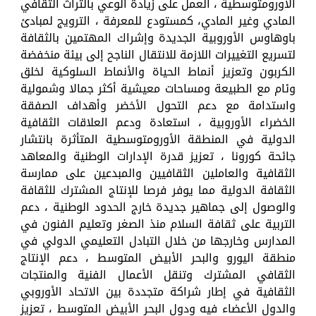
الأورومتوسطية ، العمل على زيادة الوعي بالتراث الثقافي
المادي وغير المادي، كمستودع للمعرفة ، الترويج لمبادئ
باوهاوس الأوروبية الجديدة وإشراك المهتمين بالثقافة
لتسريع التغييرات اللازمة للانتقال الناجح إلى بيئة منخفضة
الكربون وتعزيز أنماط الحياة والأنماط السلوكية لخلق
وئام مع الطبيعة ومساحات معيشية أكثر جمالا وشمولية
واستدامة مع دعم التحول الأخضر وأهداف الصفقة
الخضراء الأوروبية ، استعادة ودعم العلاقات الثقافية
الدولية في المنطقة الأورومتوسطية المتأثرة بانتشار
جائحة كورونا ، تعزيز قدرة الإدارات الوطنية والمعاهد
الثقافية والعاملين الثقافيين والمبدعين على ممارسة
الثقافة الدولية مما يوفر فرصا للإنتاج المشترك للثقافة
والوصول إلى جماهير جديدة خارج الحدود الوطنية ، دعم
التربية على ثقافة السلام منذ الصغر وتعليم الفنون في
المدارس وخارجها من خلال التبادل التعليمي الدولي في
منطقة اليورو والبحر الأبيض المتوسط ، دعم الإنتاج
الثقافي المشترك وتنقل الأعمال الفنية والمنتجات
الثقافية في إطار شراكة متجددة بين الاتحاد الأوروبي
والدول الأعضاء فيه ودول البحر الأبيض المتوسط ، تعزيز