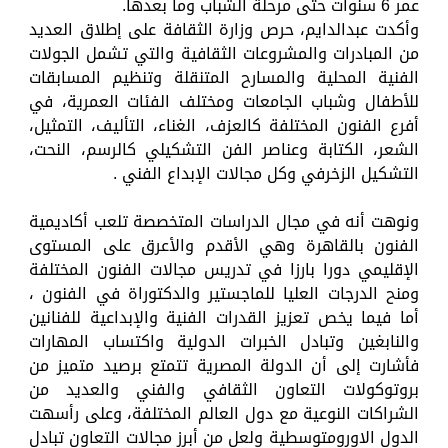
عمر 6 سنوات حتى مرحلة الشباب وما بعدها.
وأكدت عبدالدايم، حرص وزارة الثقافة على إطلاق العديد
من المبادرات والمشروعات الثقافية والتي تشمل الجولات
الفنية المحلية والمسارح المتنقلة وتنظيم المسابقات
للأطفال وشباب الجامعات ومختلف الفئات العمرية، في
أفرع الفنون المختلفة كالعزف، الغناء، التأليف، التمثيل،
الشعر، الكتابة وعناصر الفن التشكيلي كالرسم، النحت،
التشكيل الزخرفي وكل مجالات الإبداع الفني .
ونوهت أنه في مجال الدراسات المتخصصة تلعب أكاديمية
الفنون بالقاهرة وهي الأقدم والأعرق على المستوى
الإقليمي دورا بارزا في تدريس مجالات الفنون المختلفة
ومنح الدرجات العليا للماجستير والدكتوراة في الفنون ،
أما فيما يخص تعزيز القدرات الفنية والإبداعية للفنانين
والنابغين وتبادل الخبرات الدولية واكتساب المهارات
فأشارت إلى أن الدولة المصرية تتمتع برصيد متميز من
بروتوكولات التعاون الثقافي والفني والعديد من
الشراكات النوعية مع دول العالم المختلفة، وعلى رأسهت
الدول الاورومتوسطية ولعل من أبرز مجالات التعاون تبادل