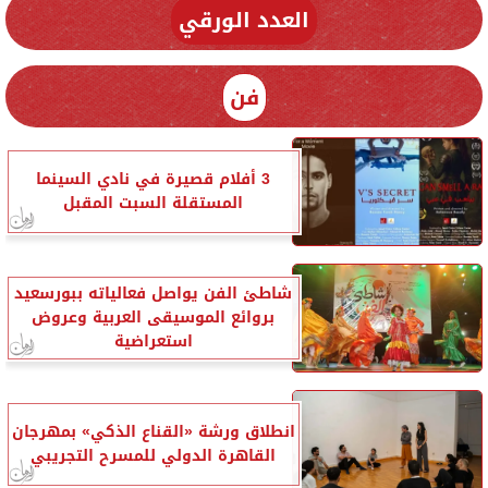
العدد الورقي
فن
3 أفلام قصيرة في نادي السينما
المستقلة السبت المقبل
شاطئ الفن يواصل فعالياته ببورسعيد
بروائع الموسيقى العربية وعروض
استعراضية
انطلاق ورشة «القناع الذكي» بمهرجان
القاهرة الدولي للمسرح التجريبي