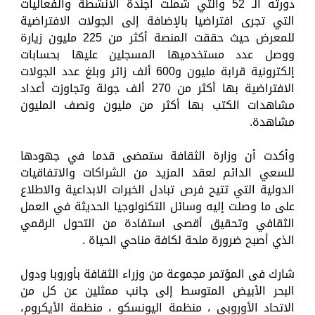
دورته الـ 52 والتي شملت أجندة الأنشطة والفعاليات
التي تجرى افتراضيا بالإضافة إلى الجولات الافتراضية
للمعرض حيث حققت المنصة أكثر من 225 مليون زيارة
ووصل عدد مستخدميها المسجلين عليها بحسابات
إلكترونية قرابة مليون و600 ألف زائر وبلغ عدد الجولات
الافتراضية بها أكثر من 270 ألف جولة وتجاوزت أعداد
مشاهدات الكتب بها أكثر من مليون ونصف المليون
مشاهدة.
وأكدت أن وزارة الثقافة ستمضى قدما في جهودها
للسعي الدائم لعقد المزيد من الشراكات والاتفاقيات
الدولية التي تتيح فرص تبادل الخبرات الابداعية والاطلاع
على ما وصلت إليه وسائل التكنولوجيا الحديثة في العمل
الثقافي وتحقيق أقصى استفادة من التحول الرقمي
الذي أصبح ضرورة ملحة لكافة مناحي الحياة .
شارك فى المؤتمر مجموعة من وزراء الثقافة بأوروبا ودول
البحر الأبيض المتوسط إلى جانب ممثلين عن كل من
الاتحاد الأوروبي ، منظمة اليونسكو ، منظمة الأيكروم،