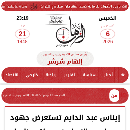
اية ضمن مهرجان مطروح للتراث
وفاة عاملين متأثرين بإصابتهما في انفجا
الخميس
23:19
أغسطس
صفر
21
6
1448
2026
رئيس مجلس الإدارة ورئيس التحرير
إلهام شرشر
أخبار
سياسة
تقارير
رياضة
خارجي
اقتصاد
فن
الجمعة، 17 يونيو 2022
08:18 مـ
بتوقيت القاهرة
إيناس عبد الدايم تستعرض جهود