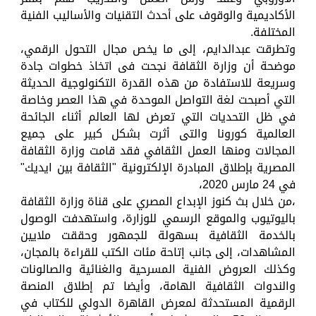
الأكاديمية والوقوف على أحدث التقنيات والأساليب الفنية
المختلفة.
وتطرقت عبدالدايم، إلى ما يخص مجال التحول الرقمي،
موضحة أن وزارة الثقافة نجحت فى اتخاذ خطوات جادة
وسريعة للاستفادة من هذه القدرة التكنولوجية الحديثة
التي أصبحت لغة التواصل الموحدة في هذا العصر وخاصة
في ظل التحديات التي تعرض لها العالم أثناء الجائحة
العالمية كورونا والتى أثرت بشكل كبير على جميع
المجالات ومنها العمل الثقافي فقد قامت وزارة الثقافة
المصرية بإطلاق المبادرة الإلكترونية "الثقافة بين ايديك"
في 24 مارس 2020،
،من خلال بث كنوز الإبداع المصري على قناة وزارة الثقافة
باليوتيوب والموقع الرسمي للوزارة، واستهدفت الوصول
بالخدمة الثقافية بسهولة للجمهور وحققت ملايين
المشاهدات، إلى جانب إتاحة مئات الكتب للقراءة بالمجان،
وكذلك العروض الفنية المسرحية والغنائية والصالونات
والندوات الثقافية الهامة، وأيضا تم إطلاق المنصة
الرقمية المستحدثة لمعرض القاهرة الدولي للكتاب في