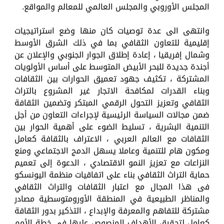
المجلس الأوروبي والمجلس العالمي للمعالم والمواقع.
وانتهى الى عدة توصيات كان منها وضع استراتيجيات
إقليمية للتعاون الثقافي بما في ذلك الشرق الأوسط
وشمال إفريقيا ، إعادة إطلاق الجوار الجنوبي والإعلان عن
أجندة جديدة للبحر الأبيض المتوسط على أساس الأولويات
المشتركة ، تكثيف جهود تعميق الحوارات بين الثقافات
وبناء القدرات لمكافحة الاتجار غير المشروع بالتراث
الثقافي وتعزيز التحول الرقمي المبتكر وتضمين الثقافة
ضمن مجالات السياسة الرئيسية لإجراءات التعاون من أجل
التنمية البشرية ، تسليط الضوء على أهمية الحوار بين
الثقافات مع العالم العربي ، الاعتراف بالثقافة كعامل
ومكون هام للتنمية وعاملا يسهل الدمج الاجتماعي ومنع
النزاعات مع تعزيز النمو الاقتصادي ، الدعوة إلى تعميم
حماية التراث الثقافي بناء على اتفاقيات منظمة اليونسكو
فى هذا المجال مع اعتبار الثقافات والتراث الثقافي
والمناظر الطبيعية في المنطقة الأورومتوسطية مصادر
مشتركة للتفاهم والمعرفة والإبداع ، التذكير بدور الثقافة
كعامل لتحقيق الأهداف المنصوص عليها في خطة الأمم