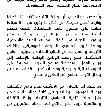
الرئيس عبد الفتاح السيسي رئيس الجمهورية.
وأوضحت عبدالدايم، أن وزارة الثقافة تضم 14 قطاعا
وهيئة تعمل جميعها من خلال ما يقرب من 878 موقعا
ثقافيا على مستوى كافة المحافظات بهدف تقديم
أنشطة فنية متنوعة ووصول المنتج الثقافي لكافة المدن
والقرى بالدولة في كافة المجالات الفنية والإبداعية
ومنها فنون المسرح، السينما، الموسيقى والغناء،
الترجمة والنشر، معارض الكتاب المحلية والدولية، الفنون
التشكيلية، جمع وحفظ الوثائق الوطنية بالإضافة إلى
ورش العمل المتخصصة وبرامج التدريب المختلفة على
الحرف التراثية واليدوية ومهارات تعزيز القدرات للعاملين
بمجال التراث الثقافي غير المادي والمادي.
وواصلت، أنه بالتوازي مع الأنشطة تقام برامج لاكتشاف
ورعاية الموهوبين والنابغين في كافة مجالات الإبداع من
خلال مراكز تنمية المواهب التابعة لوزارة الثقافة
والمنتشرة بربوع مصر، والتي تعد حاضنة للمتميزين من