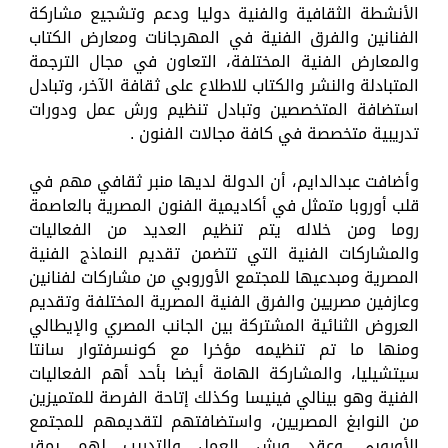
الأنشطة الثقافية والفنية دوليا ودعم وتشجيع مشاركة
الفنانين والفرق الفنية في المهرجانات ومعارض الكتاب
والمعارض الفنية المختلفة، التعاون في مجال الترجمة
المتبادلة والنشر والكتاب للاطلاع على ثقافة الآخر، وتبادل
استضافة المتخصصين وتبادل تنظيم ورش عمل ودورات
تدريبية متخصصة في كافة مجالات الفنون .
وأضافت عبدالدايم، أن الدولة لديها منبر ثقافي مهم في
قلب أوروبا متمثل في أكاديمية الفنون المصرية بالعاصمة
روما ومن خلاله يتم تنظيم العديد من الفعاليات
والمشاركات الفنية التي تتضمن تقديم النماذج الفنية
المصرية ومبدعيها للمجتمع الأوروبي من مشاركات لفنانين
وعازفين مصريين والفرق الفنية المصرية المختلفة وتقديم
العروض الثنائية المشتركة بين الجانب المصري والإيطالي
ومنها ما تم تنظيمه مؤخرا مع كونسرفتوار سانتا
سيتشيليا، والمشاركة الهامة أيضا بأحد أهم الفعاليات
الفنية وهو بينالي فينيسا وكذلك إتاحة الفرصة للمتميزين
من النوابغ المصريين، واستضافتهم لتقديمهم للمجتمع
الأوروبي وعقد ورش العمل والتدريب لهم بمقر