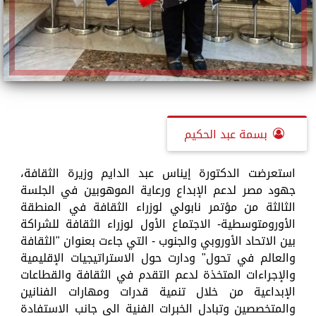
بسمة عبد الحكيم
استعرضت الدكتورة إيناس عبد الدايم وزيرة الثقافة،
جهود مصر لدعم الإبداع ورعاية الموهوبين في الجلسة
الثالثة من مؤتمر نابولي لوزراء الثقافة في المنطقة
الأورومتوسطية- الاجتماع الأول لوزراء الثقافة للشراكة
بين الاتحاد الأوروبي والجنوب - التي جاءت بعنوان "الثقافة
والعالم في تحول" ودارت حول الاستراتيجيات الإقليمية
والإجراءات المتخذة لدعم التقدم في الثقافة والقطاعات
الإبداعية من خلال تنمية قدرات ومهارات الفنانين
والمتخصصين وتبادل الخبرات الفنية الى جانب الاستفادة