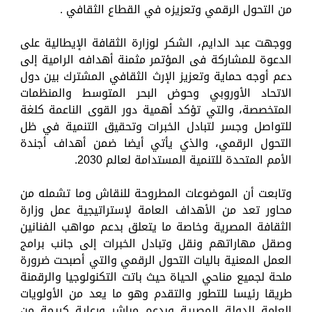
من التحول الرقمي وتعزيزه في القطاع الثقافي .
ووجهت عبد الدايم، الشكر لوزارة الثقافة الإيطالية على
الدعوة للمشاركة فى المؤتمر مثمنة أهدافه الرامية إلى
دعم أوجه حماية وتعزيز الإرث الثقافي المشترك بين دول
الاتحاد الأوروبي وحوض البحر المتوسط والمنظمات
المتخصصة، والتي تؤكد أهمية دور القوى الناعمة كلغة
للتواصل وجسر لتبادل الخبرات وتحقيق التنمية في ظل
التحول الرقمي، والذي يأتي أيضا ضمن أهداف أجندة
الأمم المتحدة للتنمية المستدامة لعالم 2030.
وتابعت أن الموضوعات المطروحة للنقاش وما تشمله من
محاور تعد من الأهداف العامة لإستراتيجية عمل وزارة
الثقافة المصرية وخاصة ما يتعلق بدعم مواهب الفنانين
وصقل مهاراتهم ونقل وتبادل الخبرات إلى جانب برامج
العمل المعنية باليات التحول الرقمي والتي أصبحت ضرورة
ملحة لجميع مناحي الحياة حيث باتت التكنولوجيا والرقمنة
طريقا رئيسا للتطور والتقدم وهو ما يعد من الأولويات
العامة للدولة المصرية وبدعم مباشر ورعاية كريمة من