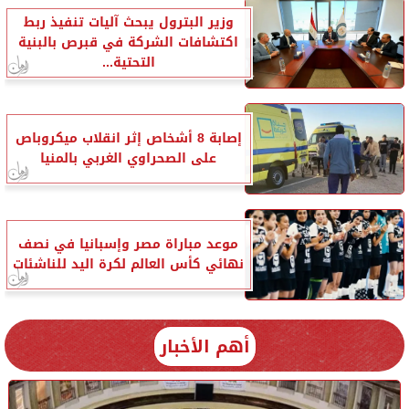
وزير البترول يبحث آليات تنفيذ ربط
اكتشافات الشركة في قبرص بالبنية
التحتية...
إصابة 8 أشخاص إثر انقلاب ميكروباص
على الصحراوي الغربي بالمنيا
موعد مباراة مصر وإسبانيا في نصف
نهائي كأس العالم لكرة اليد للناشئات
أهم الأخبار