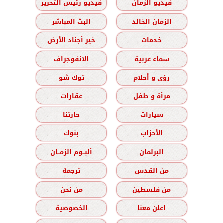
فيديو الزمان
فيديو رئيس التحرير
الزمان الخالد
البث المباشر
خدمات
خير أجناد الأرض
سماء عربية
الانفوجراف
رؤى و أحلام
توك شو
مرأة و طفل
عقارات
سيارات
حارتنا
الأحزاب
بنوك
البرلمان
ألبــوم الزمــان
من القدس
ترجمة
من فلسطين
من نحن
اعلن معنا
الخصوصية