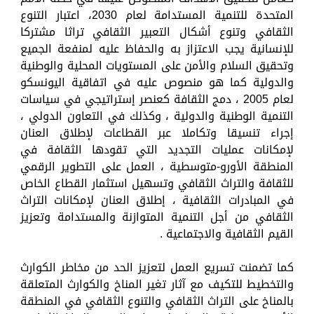
المتحدة للتنمية المستدامة لعام 2030، اعتبار التنوع
الثقافي وتنوع أشكال التعبير الثقافي تراثا مشتركا
للإنسانية يجب الاعتزاز به والحفاظ عليه لمنفعة الجميع
وتحقيق السلام والأمن على المستويات المحلية والوطنية
والدولية كما هو منصوص عليه في اتفاقية اليونسكو
لعام 2005 ، دمج الثقافة كعنصر إستراتيجي في سياسات
التنمية الوطنية والدولية ، وكذلك في التعاون الدولي ،
إجراء تنسيقا وتكاملا عبر القطاعات لإطلاق العنان
لإمكانات عمليات التجديد التي تقودها الثقافة في
المنطقة الأورو-متوسطية ، العمل على التطوير الرقمي
للثقافة والتراث الثقافي وتسهيل استثمار القطاع الخاص
في المبادرات الثقافية ، إطلاق العنان لإمكانات التراث
الثقافي من أجل التنمية المتوازنة والمستدامة وتعزيز
القيم الثقافية والاجتماعية .
كما تضمنت تسريع العمل لتعزيز الحد من مخاطر الكوارث
والتخطيط للتكيف مع آثار تغير المناخ والكوارث المتعلقة
بالمناخ على التراث الثقافي والتنوع الثقافي في المنطقة