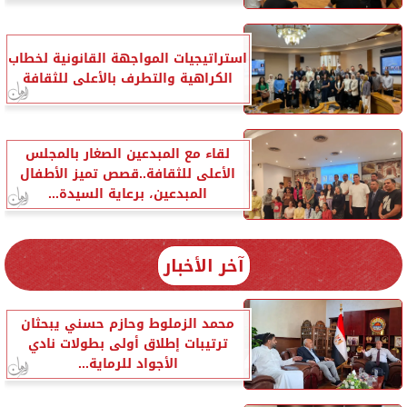
استراتيجيات المواجهة القانونية لخطاب
الكراهية والتطرف بالأعلى للثقافة
لقاء مع المبدعين الصغار بالمجلس
الأعلى للثقافة..قصص تميز الأطفال
المبدعين، برعاية السيدة...
آخر الأخبار
محمد الزملوط وحازم حسني يبحثان
ترتيبات إطلاق أولى بطولات نادي
الأجواد للرماية...