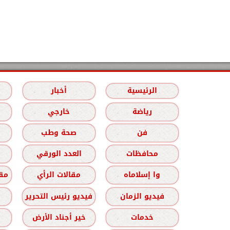
الرئيسية
أخبار
رياضة
خارجي
فن
صحة وطب
محافظات
العدد الورقي
وا إسلاماه
مقالات الرأي
مقا
فيديو الزمان
فيديو رئيس التحرير
خدمات
خير أجناد الأرض