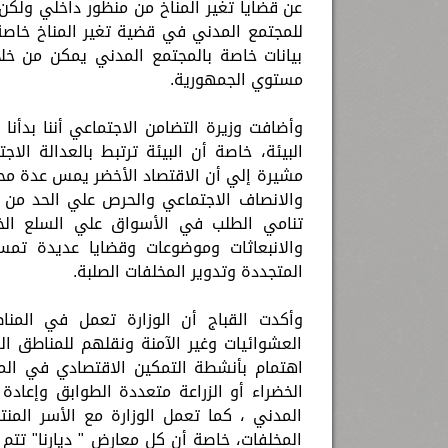
عن قضايا تغير المناخ من منظور داخلي ولكن
للمجتمع المدني في قضية تغير المناخ خاصة أ
بيانات خاصة بالمجتمع المدني يمكن من خل
مستوي الجمهورية.
وأضافت وزيرة التضامن الاجتماعي أننا بدأن
البيئة، خاصة أن البيئة ترتبط بالعدالة الاج
مشيرة إلي أن الاقتصاد الأخضر يمس عدة محاور
والانصاف الاجتماعي والحرص علي الحد من ال
تنامي الطلب في الأسواق علي السلع الخضر
والانبعاثات وموضوعات وقضايا عديدة تمس
المتجددة وتدوير المخلفات الصلبة.
وأكدت القباج أن الوزارة تعمل في المنا
العشوائيات وغير الآمنة ونقلهم للمناطق ا
اهتمام بأنشطة التمكين الاقتصادي في المجا
الخضراء أو الزراعة متعددة الطوابق وإعادة
المدني ، كما تعمل الوزارة مع الأسر المنتج
المخلفات، خاصة أن كل معارض " ديارنا" تتم 