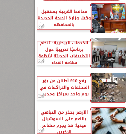
محافظ الغربية يستقبل
وكيل وزارة الصحة الجديدة
بالمحافظة
الخدمات البيطرية: تنظم
برنامجًا تدريبيًا حول
التطبيقات الحديثة لأنظمة
سلامة الغذاء
رفع 910 أطنان من بؤر
المخلفات والتراكمات في
يوم واحد بمراكز ومدن...
الأزهر يحذر من التباهي
بالنعم على السوشيال
ميديا: قد يجرح مشاعر
الآخرين