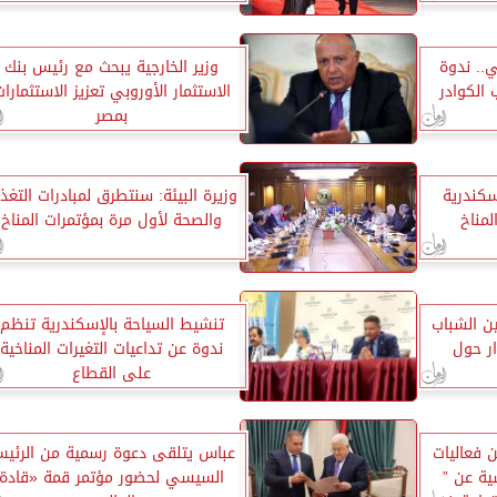
ي.. ندوة
وزير الخارجية يبحث مع رئيس بنك
ب الكوادر
الاستثمار الأوروبي تعزيز الاستثمارا
بمصر
سكندرية
وزيرة البيئة: سنتطرق لمبادرات التغذ
لمناخ
والصحة لأول مرة بمؤتمرات المناخ
ين الشباب
تنشيط السياحة بالإسكندرية تنظم
ار حول
ندوة عن تداعيات التغيرات المناخية
على القطاع
ن فعاليات
عباس يتلقى دعوة رسمية من الرئي
ية عن ”
السيسي لحضور مؤتمر قمة «قادة