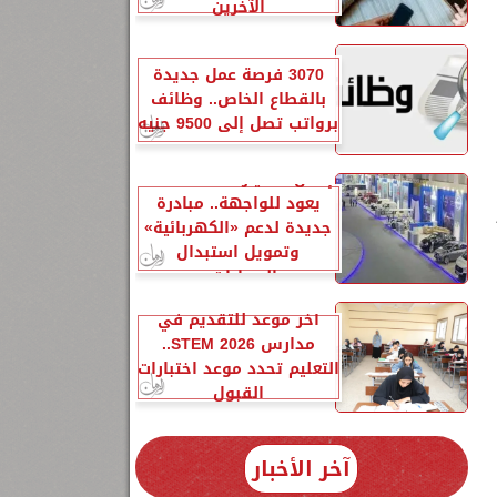
الآخرين
3070 فرصة عمل جديدة
بالقطاع الخاص.. وظائف
برواتب تصل إلى 9500 جنيه
إحلال السيارات المتهالكة
يعود للواجهة.. مبادرة
جديدة لدعم «الكهربائية»
وتمويل استبدال
السيارات...
آخر موعد للتقديم في
مدارس STEM 2026..
التعليم تحدد موعد اختبارات
القبول
آخر الأخبار