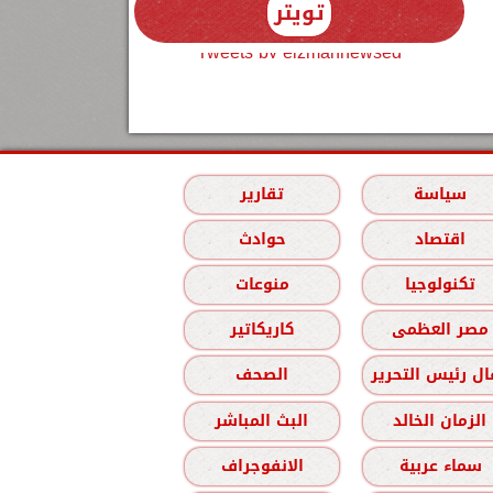
تويتر
Tweets by elzmannewseg
سياسة
تقارير
اقتصاد
حوادث
تكنولوجيا
منوعات
مصر العظمى
كاريكاتير
ل رئيس التحرير
الصحف
الزمان الخالد
البث المباشر
سماء عربية
الانفوجراف