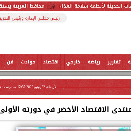
ة سلامة الغذاء
محافظ الغربية يستقبل وكيل وزارة الص
رئيس مجلس الإدارة ورئيس التحرير
ة
تقارير
رياضة
خارجي
اقتصاد
حوادث
فن
الأربعاء، 22 يونيو 2022
12:30 مـ
بتوقيت الق
نتدى الاقتصاد الأخضر في دورته الأولى