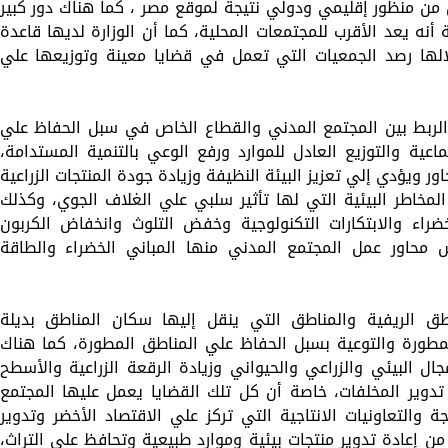
 من منظور إقليمي ودولي نتيجة لموقع مصر ، كما هناك دور كبير
نه يعد الأقرب للمجتمعات المحلية، كما أن الوزارة لديها قاعدة
الها رصد الجمعيات التي تعمل في قضايا معينة وتوزيعها علي
ا الربط بين المجتمع المدني والقطاع الخاص في سبل الحفاظ علي
تماعية والتوزيع العادل للموارد ورفع الوعي بالتنمية المستدامة،
 ويؤدي إلي تعزيز البيئة النظيفة وزيادة جودة المنتجات الزراعية
مخاطر البيئية التي لها تأثير سلبي علي الغلاف الجوي، وكذلك
اء والابتكارات التكنولوجية وخفض التلوث وانخفاض الكربون
 محاور عمل المجتمع المدني منها المباني الخضراء والطاقة
طق الريفية والمناطق التي ينقل إليها سكان المناطق بديلة
لمطورة والتوعية بسبل الحفاظ علي المناطق المطورة، كما هناك
ل البيئي والزراعي والحيواني وزيادة الرقعة الزراعية والأسطح
 تدوير المخلفات، خاصة أن كل تلك القضايا يعمل عليها المجتمع
ة والتعاونيات الانتاجية التي تركز علي الاقتصاد الأخضر وتدوير
من إعادة تدوير منتجات بيئية وموارد طبيعية وتحافظ علي التراث،