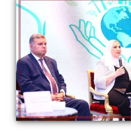
الكاتبة إلهام شرشر تهنئ الرئيس
السيسي بعيد ميلاده وتُشيد بجهوده
إلهام شرشر تكتب: دي مبقتش كورة..
في بناء الدولة
دي سياسة