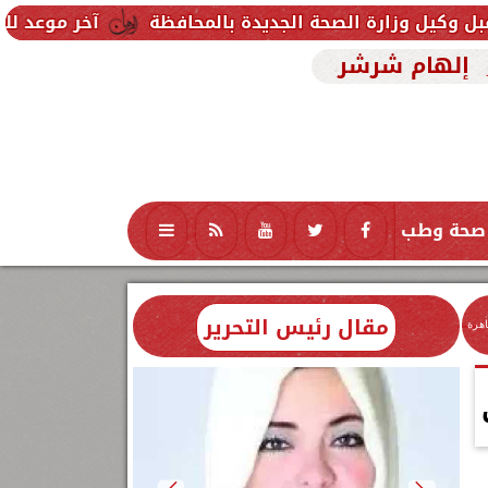
حة الجديدة بالمحافظة
آخر موعد للتقديم في مدارس STEM 2026.. التعليم تحدد موعد اختبارات القبول
إلهام شرشر
صحة وطب
تكنولوجيا
منوعات
محافظات
مقال رئيس التحرير
اهرة