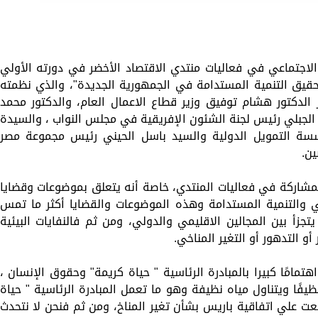
الاجتماعي في فعاليات منتدي الاقتصاد الأخضر في دورته الأولي
نوان " الطريق إلي قمة المناخ 27 وتحقيق التنمية المستدامة في الجمهورية الجديدة"، والذي نظمته
لدكتور هشام توفيق وزير قطاع الاعمال العام، والدكتور محمد
الجبلي رئيس لجنة الشئون الإفريقية في مجلس النواب ، والسيدة
سسة التمويل الدولية والسيد باسل الحيني رئيس مجموعة مصر
ين.
لمشاركة في فعاليات المنتدي، خاصة أنه يتعلق بموضوعات وقضايا
ي والتنمية المستدامة وهذه الموضوعات والقضايا أكثر ما تمس
 يتجزأ بين المجالين الاقليمي والدولي، ومن ثم فالنفايات البيئية
أو التدهور أو التغير المناخي.
مامًا كبيرا بالمبادرة الرئاسية " حياة كريمة" وحقوق الإنسان ،
ًا ويتناول مياه نظيفة وهو ما تعمل المبادرة الرئاسية " حياة
 علي اتفاقية باريس بشأن تغير المناخ، ومن ثم فنحن لا نتحدث