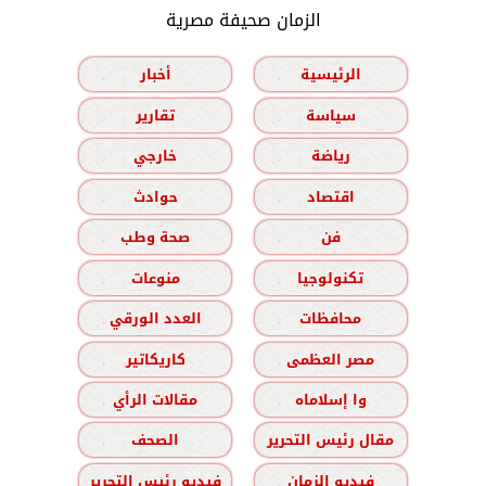
الزمان صحيفة مصرية
الرئيسية
أخبار
سياسة
تقارير
رياضة
خارجي
اقتصاد
حوادث
فن
صحة وطب
تكنولوجيا
منوعات
محافظات
العدد الورقي
مصر العظمى
كاريكاتير
وا إسلاماه
مقالات الرأي
مقال رئيس التحرير
الصحف
فيديو الزمان
فيديو رئيس التحرير