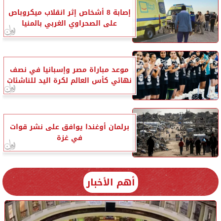
إصابة 8 أشخاص إثر انقلاب ميكروباص
على الصحراوي الغربي بالمنيا
موعد مباراة مصر وإسبانيا في نصف
نهائي كأس العالم لكرة اليد للناشئات
برلمان أوغندا يوافق على نشر قوات
في غزة
أهم الأخبار