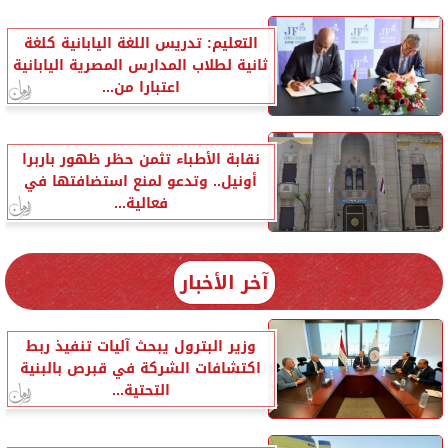
التعليم: تدريس اللغة اليابانية كلغة
ثانية لطلاب المدارس المصرية اليابانية
اعتبارا من...
نقابة الأطباء تثمن حظر ظهور باربرا
أونيل.. وتدعو لمنع استضافتها في
فعالية...
آخر الأخبار
وزير البترول يبحث آليات تنفيذ ربط
اكتشافات الشركة في قبرص بالبنية
التحتية...