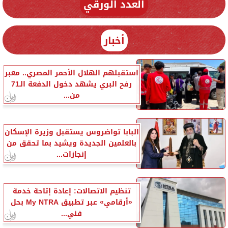
العدد الورقي
أخبار
استقبلهم الهلال الأحمر المصري.. معبر
رفح البري يشهد دخول الدفعة الـ71
من...
البابا تواضروس يستقبل وزيرة الإسكان
بالعلمين الجديدة ويشيد بما تحقق من
إنجازات...
تنظيم الاتصالات: إعادة إتاحة خدمة
«أرقامي» عبر تطبيق My NTRA بحل
فني...