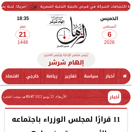
لشركة في قبرص بالبنية التحتية المصرية
أمريكا: لجنة بمجلس الشيوخ تح
الخميس
18:35
أغسطس
صفر
21
6
1448
2026
رئيس مجلس الإدارة ورئيس التحرير
إلهام شرشر
أخبار
سياسة
تقارير
رياضة
خارجي
اقتصاد
أخبار
الأربعاء، 22 يونيو 2022
03:47 مـ
بتوقيت القاهرة
11 قرارًا لمجلس الوزراء باجتماعه