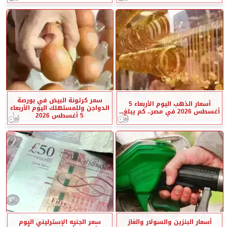
سعر كرتونة البيض في بورصة
أسعار الذهب اليوم الأربعاء 5
الدواجن وللمستهلك اليوم الأربعاء
أغسطس 2026 في مصر.. كم يبلغ...
5 أغسطس 2026
أسعار البنزين والسولار والغاز
سعر الجنيه الإسترليني اليوم