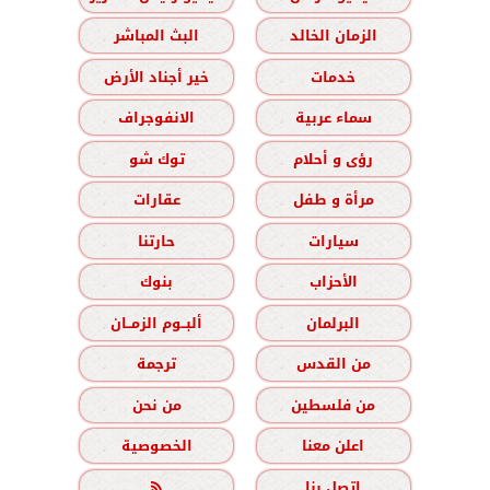
الزمان الخالد
البث المباشر
خدمات
خير أجناد الأرض
سماء عربية
الانفوجراف
رؤى و أحلام
توك شو
مرأة و طفل
عقارات
سيارات
حارتنا
الأحزاب
بنوك
البرلمان
ألبــوم الزمــان
من القدس
ترجمة
من فلسطين
من نحن
اعلن معنا
الخصوصية
اتصل بنا
