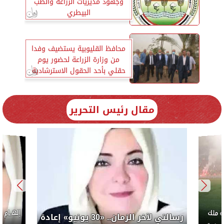
وجهود مديريات الزراعة والطب
البيطري
محافظ القليوبية يستضيف وفدا
من وزارة الزراعة لحضور يوم
حقلي بأحد الحقول الاسترشادية
مقال رئيس التحرير
هام شرشر تكتب: «صلاح» ملك
رسالتي ل