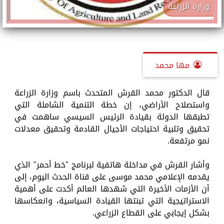
وزارة الزراعة
مها محمد
قال الدكتور محمد القرش المتحدث باسم وزارة الزراعة
واستصلاح الأراضي، إن خطة التنمية الشاملة التي
تطبقها الدولة بقيادة الرئيس السيسي ساهمت في
تحقيق وتلبية احتياجات الأجيال القادمة وتحقيق معدلات
نمو مرتفعة.
وأشار القرش في مداخلة هاتفية لبرنامج "خط أحمر" الذي
يقدمه الإعلامي محمد موسى على قناة الحدث اليوم، إلى
أن الأزمات الأخيرة التي شهدها العالم أكدت على أهمية
الاستراتيجية التي تبنتها القيادة السياسية، وانعكاسها
بشكل إيجابي على القطاع الزراعي.