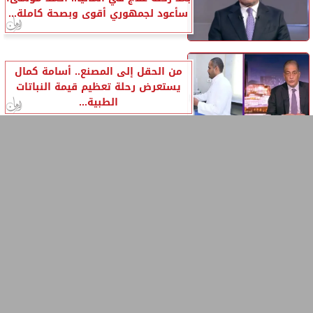
سأعود لجمهوري أقوى وبصحة كاملة...
من الحقل إلى المصنع.. أسامة كمال
يستعرض رحلة تعظيم قيمة النباتات
الطبية...
ترامب ينتظر نهائي كأس العالم.. أحمد
⇡
موسى: أمريكا تجهز لعملية غزو بري...
آخر الأخبار
البنك المركزي يطرح صكوكًا سيادية بـ5
مليارات جنيه اليوم.. بعائد مستهدف