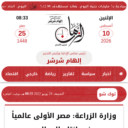
اليوم.. اتحاد «بشبابها» يزور
الإثنين
08:33
أغسطس
صفر
25
10
1448
2026
رئيس مجلس الإدارة ورئيس التحرير
إلهام شرشر
أخبار
سياسة
تقارير
رياضة
خارجي
اقتصاد
توك شو
الجمعة، 24 يونيو 2022
08:55 مـ
بتوقيت القاهرة
وزارة الزراعة: مصر الأولى عالمياً