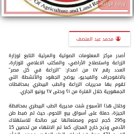
وزارة الزراعة
محمد عبد المنصف
أصدر مركز المعلومات الصوتية والمرئية التابع لوزارة
الزراعة واستصلاح الأراضي، والمكتب الاعلامي للوزارة،
العدد رقم ٤٧ من اصدار: "الزراعة في كل مصر"
بالانفوجراف والفيديو، يوضح الجهود والأنشطة التي
تقوم بها مديريات الزراعة والطب البيطري بمحافظات
الجمهورية خلال الفترة من ٢١ وحتى ٢٧ يونيو الجاري.
وخلال هذا الأسبوع شنت مديرية الطب البيطري بمحافظة
الجيزة، حملة على أسواق بيع اللحوم، حيث تم ضبط طن
و295 كجم لحوم ومصنعاتها غير صالحة للاستهلاك
الآدمي وذبح خارج المجازر، كما تم الانتهاء من تحصين 15