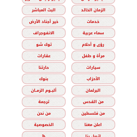
الزمان الخالد
البث المباشر
خدمات
خير أجناد الأرض
سماء عربية
الانفوجراف
رؤى و أحلام
توك شو
مرأة و طفل
عقارات
سيارات
حارتنا
الأحزاب
بنوك
البرلمان
ألبــوم الزمــان
من القدس
ترجمة
من فلسطين
من نحن
اعلن معنا
الخصوصية
اتصل بنا
