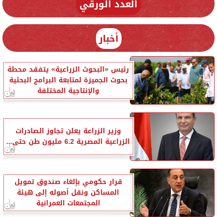
العدد الورقي
أخبار
رئيس «البحوث الزراعية» يتفقد محطة
بحوث الجميزة لمتابعة البرامج البحثية
والإنتاجية المختلفة
وزير الزراعة يعلن تجاوز الصادرات
الزراعية المصرية 6.2 مليون طن حتى...
قرار حكومي بإلغاء صندوق تمويل
المساكن ونقل أصوله إلى هيئة
المجتمعات العمرانية