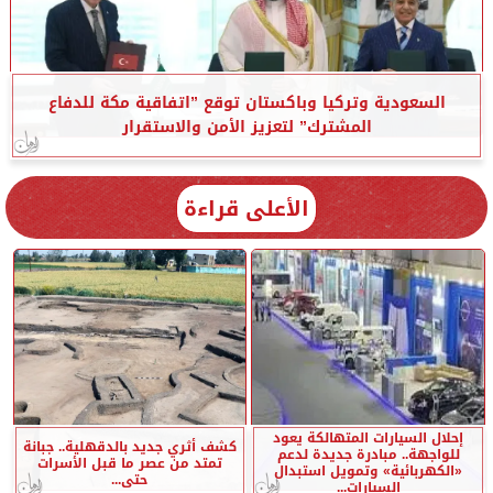
السعودية وتركيا وباكستان توقع ”اتفاقية مكة للدفاع
المشترك” لتعزيز الأمن والاستقرار
الأعلى قراءة
إحلال السيارات المتهالكة يعود
كشف أثري جديد بالدقهلية.. جبانة
للواجهة.. مبادرة جديدة لدعم
تمتد من عصر ما قبل الأسرات
«الكهربائية» وتمويل استبدال
حتى...
السيارات...