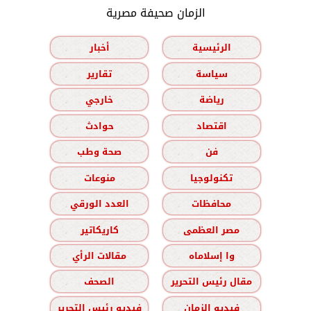
الزمان صحيفة مصرية
الرئيسية
أخبار
سياسة
تقارير
رياضة
خارجي
اقتصاد
حوادث
فن
صحة وطب
تكنولوجيا
منوعات
محافظات
العدد الورقي
مصر العظمى
كاريكاتير
وا إسلاماه
مقالات الرأي
مقال رئيس التحرير
الصحف
فيديو الزمان
فيديو رئيس التحرير