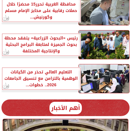
محافظة الغربية تحرر15 محضرًا خلال
حملات رقابية على مخابز الإمام مسلم
وكورنيش...
رئيس «البحوث الزراعية» يتفقد محطة
بحوث الجميزة لمتابعة البرامج البحثية
والإنتاجية المختلفة
التعليم العالي تحذر من الكيانات
الوهمية بالتزامن مع تنسيق الجامعات
2026.. خطوات...
أهم الأخبار