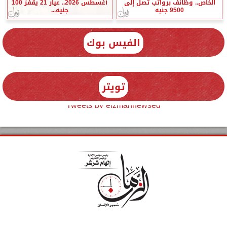
الخاص.. وظائف برواتب تصل إلى
أغسطس 2026.. عيار 21 يقفز 100
9500 جنيه
جنيه...
الفيس بوك
تويتر
Tweets by elzmannewseg