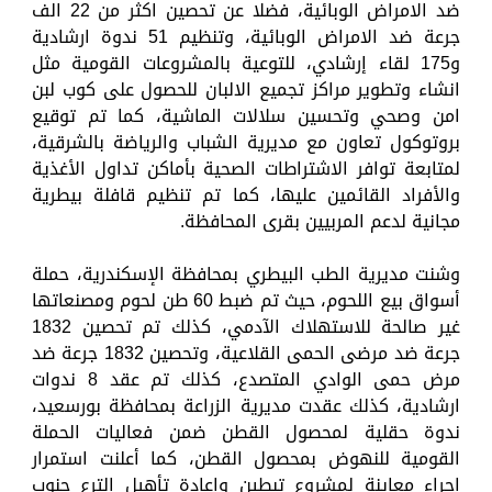
ضد الامراض الوبائية، فضلا عن تحصين اكثر من 22 الف
جرعة ضد الامراض الوبائية، وتنظيم 51 ندوة ارشادية
و175 لقاء إرشادي، للتوعية بالمشروعات القومية مثل
انشاء وتطوير مراكز تجميع الالبان للحصول على كوب لبن
امن وصحي وتحسين سلالات الماشية، كما تم توقيع
بروتوكول تعاون مع مديرية الشباب والرياضة بالشرقية،
لمتابعة توافر الاشتراطات الصحية بأماكن تداول الأغذية
والأفراد القائمين عليها، كما تم تنظيم قافلة بيطرية
مجانية لدعم المربيين بقرى المحافظة.
وشنت مديرية الطب البيطري بمحافظة الإسكندرية، حملة
أسواق بيع اللحوم، حيث تم ضبط 60 طن لحوم ومصنعاتها
غير صالحة للاستهلاك الآدمي، كذلك تم تحصين 1832
جرعة ضد مرضى الحمى القلاعية، وتحصين 1832 جرعة ضد
مرض حمى الوادي المتصدع، كذلك تم عقد 8 ندوات
ارشادية، كذلك عقدت مديرية الزراعة بمحافظة بورسعيد،
ندوة حقلية لمحصول القطن ضمن فعاليات الحملة
القومية للنهوض بمحصول القطن، كما أعلنت استمرار
إجراء معاينة لمشروع تبطين وإعادة تأهيل الترع جنوب