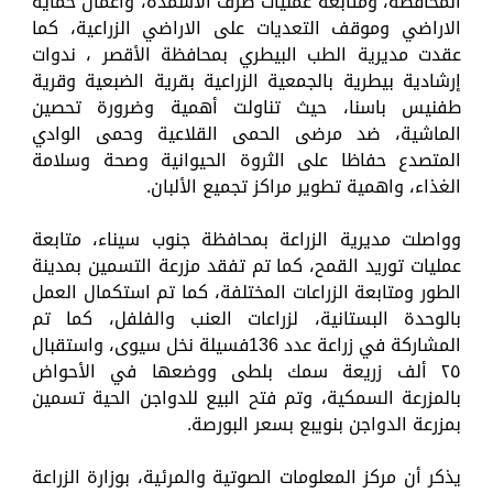
المحافظة، ومتابعة عمليات صرف الأسمدة، واعمال حماية
الاراضي وموقف التعديات على الاراضي الزراعية، كما
عقدت مديرية الطب البيطري بمحافظة الأقصر ، ندوات
إرشادية بيطرية بالجمعية الزراعية بقرية الضبعية وقرية
طفنيس باسنا، حيث تناولت أهمية وضرورة تحصين
الماشية، ضد مرضى الحمى القلاعية وحمى الوادي
المتصدع حفاظا على الثروة الحيوانية وصحة وسلامة
الغذاء، واهمية تطوير مراكز تجميع الألبان.
وواصلت مديرية الزراعة بمحافظة جنوب سيناء، متابعة
عمليات توريد القمح، كما تم تفقد مزرعة التسمين بمدينة
الطور ومتابعة الزراعات المختلفة، كما تم استكمال العمل
بالوحدة البستانية، لزراعات العنب والفلفل، كما تم
المشاركة في زراعة عدد 136فسيلة نخل سيوى، واستقبال
٢٥ ألف زريعة سمك بلطى ووضعها في الأحواض
بالمزرعة السمكية، وتم فتح البيع للدواجن الحية تسمين
بمزرعة الدواجن بنويبع بسعر البورصة.
يذكر أن مركز المعلومات الصوتية والمرئية، بوزارة الزراعة