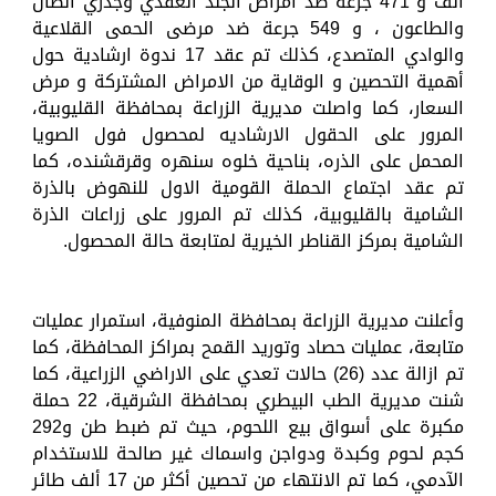
الف و 471 جرعة ضد امراض الجلد العقدي وجدري الضأن
والطاعون ، و 549 جرعة ضد مرضى الحمى القلاعية
والوادي المتصدع، كذلك تم عقد 17 ندوة ارشادية حول
أهمية التحصين و الوقاية من الامراض المشتركة و مرض
السعار، كما واصلت مديرية الزراعة بمحافظة القليوبية،
المرور على الحقول الارشاديه لمحصول فول الصويا
المحمل على الذره، بناحية خلوه سنهره وقرقشنده، كما
تم عقد اجتماع الحملة القومية الاول للنهوض بالذرة
الشامية بالقليوبية، كذلك تم المرور على زراعات الذرة
الشامية بمركز القناطر الخيرية لمتابعة حالة المحصول.
وأعلنت مديرية الزراعة بمحافظة المنوفية، استمرار عمليات
متابعة، عمليات حصاد وتوريد القمح بمراكز المحافظة، كما
تم ازالة عدد (26) حالات تعدي على الاراضي الزراعية، كما
شنت مديرية الطب البيطري بمحافظة الشرقية، 22 حملة
مكبرة على أسواق بيع اللحوم، حيث تم ضبط طن و292
كجم لحوم وكبدة ودواجن واسماك غير صالحة للاستخدام
الآدمي، كما تم الانتهاء من تحصين أكثر من 17 ألف طائر