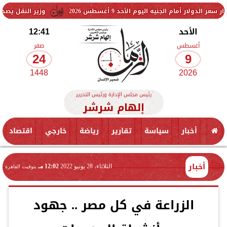
يه اليوم الأحد 9 أغسطس 2026
وزير النقل يصدر قرارًا بنزع ملكي
الأحد
12:41
أغسطس
صفر
24
9
1448
2026
رئيس مجلس الإدارة ورئيس التحرير
إلهام شرشر
أخبار
سياسة
تقارير
رياضة
خارجي
اقتصاد
أخبار
الثلاثاء، 28 يونيو 2022
12:02 مـ
بتوقيت القاهرة
الزراعة في كل مصر .. جهود