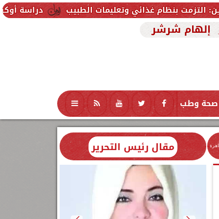
دراسة أوكرانية تثير الجدل.. رصد أكثر من 20 جسمًا غامضًا قرب القم
إلهام شرشر
صحة وطب
تكنولوجيا
منوعات
محافظات
مقال رئيس التحرير
اهرة