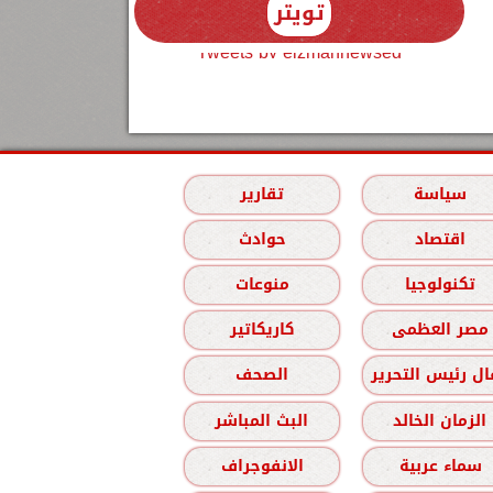
تويتر
Tweets by elzmannewseg
سياسة
تقارير
اقتصاد
حوادث
تكنولوجيا
منوعات
مصر العظمى
كاريكاتير
ل رئيس التحرير
الصحف
الزمان الخالد
البث المباشر
سماء عربية
الانفوجراف