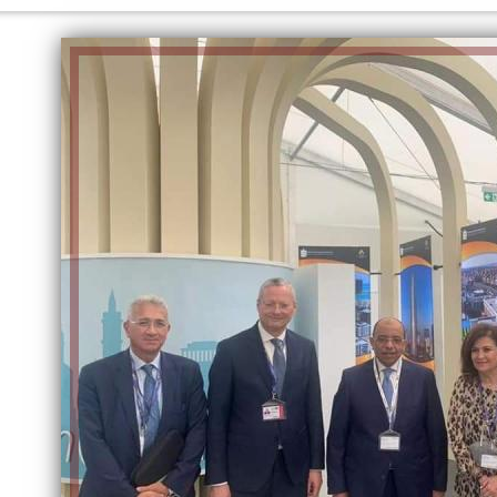
الكاتبة إلهام شرشر تهنئ الرئيس
السيسي بعيد ميلاده وتُشيد بجهوده
إلهام شرشر تكتب: دي مبقتش كورة..
في بناء الدولة
دي سياسة