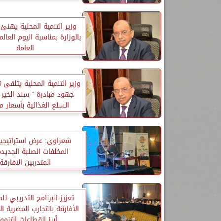
وزير التنمية المحلية يهنئ 
بالوزارة بمناسبة اليوم العا
العامة
وزير التنمية المحلية يتلقى ت
جهود مبادرة ” سند الخير ”
السلع الغذائية بأسعار 
للمواطنين
شعراوى: عرض استراتيجية
المخلفات الصلبة الجديد
المتدربين الافارقة
تعزيز البرنامج التدريبي لل
الأفارقة بالتجارب المصرية ا
أبرز القطاعات التنمو