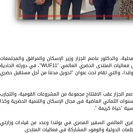
محلية، والدكتور عاصم الجزار وزير الإسكان والمرافق والمجتمعات
العمرانية، الجناح المصري المقام علي هامش فعاليات المنتدى الحضري العالمي "WUF11"، في دورته الحادية
ولندا، والتي تقام تحت عنوان "تحويل مدننا من أجل مستقبل حضري
م الجزار عقب الافتتاح مجموعة من المشروعات القومية، والتجارب
لسنوات الثماني الماضية فى مجال الإسكان والتنمية الحضرية وكذا
سية "حياة كريمة ".
ضري العالمي السفير المصري في بولندا وعدد من قيادات وزارتي
مات الدولية والوفود المشاركة في فعاليات المنتدى.