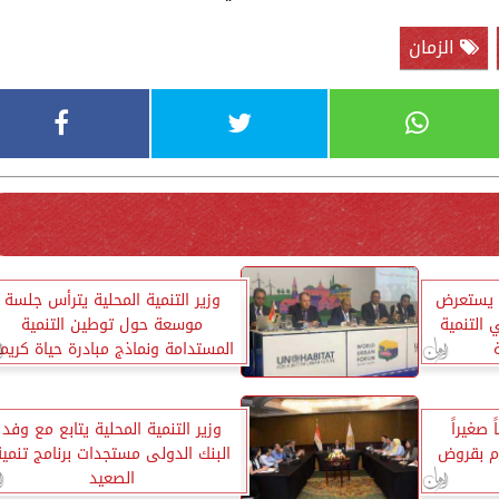
الزمان
ة يستعرض
وزير التنمية المحلية يترأس جلسة
 التنمية
موسعة حول توطين التنمية
المستدامة ونماذج مبادرة حياة كريم
وبرنامج تنمية الصعيد
عاً صغيراً
وزير التنمية المحلية يتابع مع وفد
م بقروض
البنك الدولى مستجدات برنامج تنمية
الصعيد