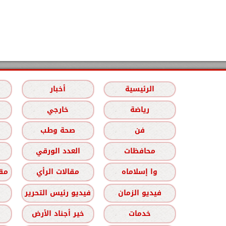
الرئيسية
أخبار
رياضة
خارجي
فن
صحة وطب
محافظات
العدد الورقي
وا إسلاماه
مقالات الرأي
مقا
فيديو الزمان
فيديو رئيس التحرير
خدمات
خير أجناد الأرض