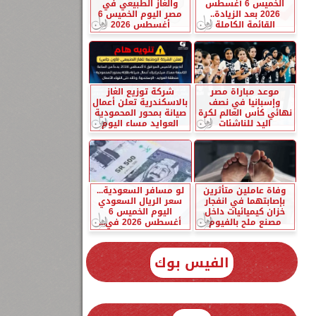
الخميس 6 أغسطس
والغاز الطبيعي في
2026 بعد الزيادة..
مصر اليوم الخميس 6
القائمة الكاملة
أغسطس 2026
موعد مباراة مصر
شركة توزيع الغاز
وإسبانيا في نصف
بالاسكندرية تعلن أعمال
نهائي كأس العالم لكرة
صيانة بمحور المحمودية
اليد للناشئات
العوايد مساء اليوم
وفاة عاملين متأثرين
لو مسافر السعودية...
بإصابتهما في انفجار
سعر الريال السعودي
خزان كيميائيات داخل
اليوم الخميس 6
مصنع ملح بالفيوم
أغسطس 2026 في...
الفيس بوك