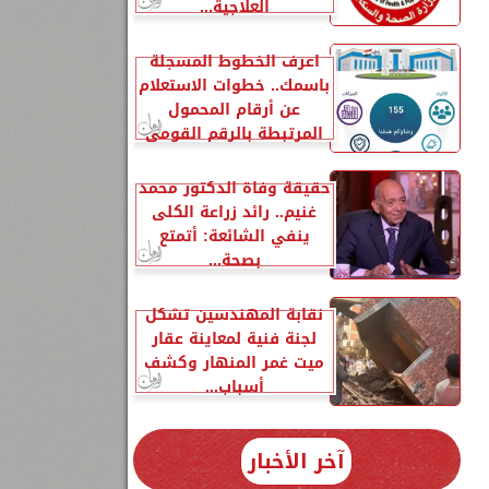
العلاجية...
اعرف الخطوط المسجلة
باسمك.. خطوات الاستعلام
عن أرقام المحمول
المرتبطة بالرقم القومي
حقيقة وفاة الدكتور محمد
غنيم.. رائد زراعة الكلى
ينفي الشائعة: أتمتع
بصحة...
نقابة المهندسين تشكل
لجنة فنية لمعاينة عقار
ميت غمر المنهار وكشف
أسباب...
آخر الأخبار