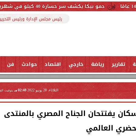
يكشف سر خسارة 40 كيلو في شهرين: التزمت بنظام غذائي وتعليمات الطبيب
رئيس مجلس الإدارة ورئيس التحرير
ة
تقارير
رياضة
خارجي
اقتصاد
حوادث
فن
الثلاثاء، 28 يونيو 2022
02:48 مـ
بتوقيت الق
إسكان يفتتحان الجناح المصري بالمنتدى
حضري العالمي