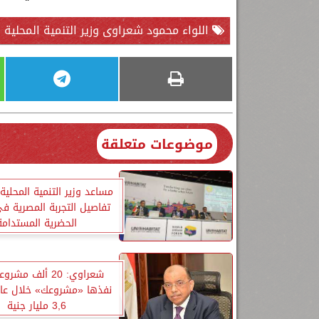
اللواء محمود شعراوى وزير التنمية المحلية
موضوعات متعلقة
مساعد وزير التنمية المحلي
تفاصيل التجربة المصرية في
الحضرية المستدامة
شعراوي: 20 ألف مشرو
نفذها «مشروعك» خلال عا
3,6 مليار جنية