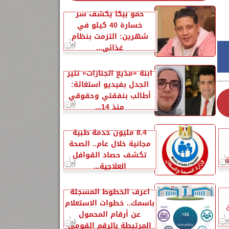
حمو بيكا يكشف سر
خسارة 40 كيلو في
شهرين: التزمت بنظام
غذائي...
ابنة «مذيع الجنازات» تثير
الجدل بفيديو استغاثة:
أطالب بنفقتي وحقوقي
منذ 14...
8.4 مليون خدمة طبية
مجانية خلال عام.. الصحة
تكشف حصاد القوافل
ة
العلاجية...
اعرف الخطوط المسجلة
باسمك.. خطوات الاستعلام
عن أرقام المحمول
المرتبطة بالرقم القومي