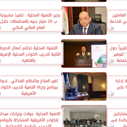
العاملين
وزير التنمية المحلية : تنفيذ مشروعا
لمي للخدمة
ب 25 مليار جنيه بالمحافظات خلال
العام المالي الحالي
قريراً حول
التنمية المحلية تختتم أعمال الدورة
 لتوفير
الثانية لتدريب الكوادر المحلية الإفريق
مخفضة
بالقاهرة
 إدارة
تغير المناخ والنظام الغذائي.. ندوة
ة على
ببرنامج وزراة التنمية لتدريب الكوادر
الأفريقية
مشاركين
التنمية المحلية: جولات وزيارات ميداني
لرائدة فى
للكوادر الأفريقية المشاركة بالبرنامج
ية
التدريبي لتطبيق اللامركزية