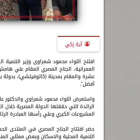
آية زكي
افتتح اللواء محمود شعراوى وزير التنمية ال
عشرة والمقام بمدينة (كاتوفيتشي)، بدولة ب
أفضل".
واستعرض اللواء محمود شعراوي والدكتور عاص
الرائدة التي حققتها الدولة المصرية خلال ا
المشروعات الكبري وعلي رأسها المبادرة الرئا
حضر افتتاح الجناح المصري في المنتدى الح
التنمية المحلية والاسكان وبعض ممثلي المنظ