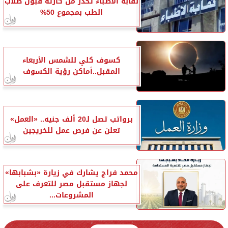
نقابة الأطباء تحذر من كارثة قبول طلاب
الطب بمجموع 50%
كسوف كلي للشمس الأربعاء
المقبل..أماكن رؤية الكسوف
برواتب تصل لـ20 ألف جنيه.. «العمل»
تعلن عن فرص عمل للخريجين
محمد فراج يشارك في زيارة «بشبابها»
لجهاز مستقبل مصر للتعرف على
المشروعات...