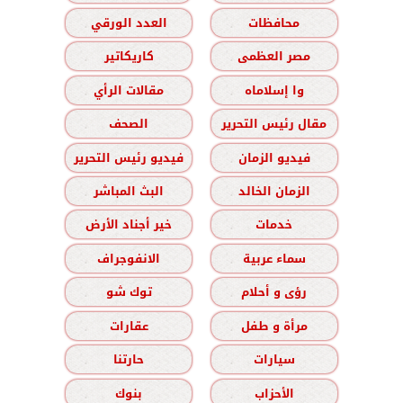
محافظات
العدد الورقي
مصر العظمى
كاريكاتير
وا إسلاماه
مقالات الرأي
مقال رئيس التحرير
الصحف
فيديو الزمان
فيديو رئيس التحرير
الزمان الخالد
البث المباشر
خدمات
خير أجناد الأرض
سماء عربية
الانفوجراف
رؤى و أحلام
توك شو
مرأة و طفل
عقارات
سيارات
حارتنا
الأحزاب
بنوك