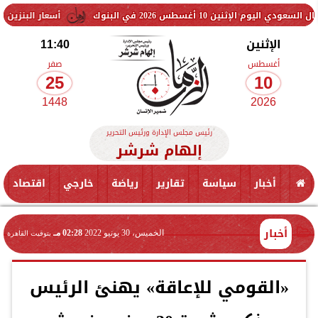
س 2026 في البنوك
أسعار البنزين والسولار اليوم..
الإثنين
11:40
أغسطس
صفر
25
10
1448
2026
رئيس مجلس الإدارة ورئيس التحرير
إلهام شرشر
أخبار
سياسة
تقارير
رياضة
خارجي
اقتصاد
أخبار
الخميس، 30 يونيو 2022
02:28 مـ
بتوقيت القاهرة
«القومي للإعاقة» يهنئ الرئيس