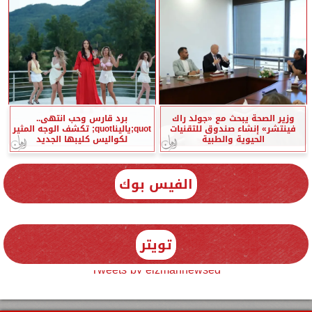
وزير الصحة يبحث مع «جولد راك
برد قارس وحب انتهى..
فينتشر» إنشاء صندوق للتقنيات
quot;ياليناquot; تكشف الوجه المثير
الحيوية والطبية
لكواليس كليبها الجديد
الفيس بوك
تويتر
Tweets by elzmannewseg