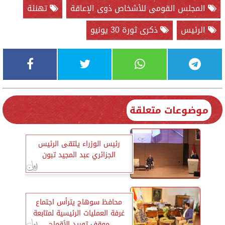
المجلس القومى للأشخاص ذوى الإعاقة
تهنئة
الرئيس
ذكرى ثورة 30 يونيو
موضوعات متعلقة
رئيس الوزراء يلتقى الرئيس
الجزائري عبد المجيد تبون
محافظ سوهاج يترأس اجتماع
غرفة العمليات الرئيسية لمتابعة
موقف توريد الأقماح