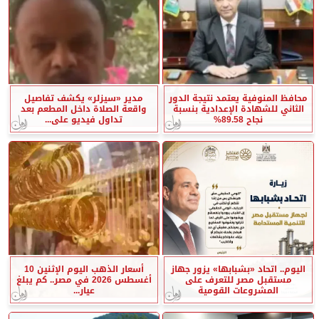
محافظ المنوفية يعتمد نتيجة الدور
مدير «سيزلر» يكشف تفاصيل
الثاني للشهادة الإعدادية بنسبة
واقعة الصلاة داخل المطعم بعد
نجاح 89.58%
تداول فيديو على...
اليوم.. اتحاد «بشبابها» يزور جهاز
أسعار الذهب اليوم الإثنين 10
مستقبل مصر للتعرف على
أغسطس 2026 في مصر.. كم يبلغ
المشروعات القومية
عيار...