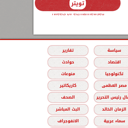
تويتر
Tweets by elzmannewseg
سياسة
تقارير
اقتصاد
حوادث
تكنولوجيا
منوعات
مصر العظمى
كاريكاتير
ل رئيس التحرير
الصحف
الزمان الخالد
البث المباشر
سماء عربية
الانفوجراف