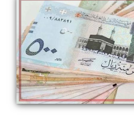
الكاتبة إلهام شرشر تهنئ الرئيس
السيسي بعيد ميلاده وتُشيد بجهوده
إلهام شرشر تكتب: دي مبقتش كورة..
في بناء الدولة
دي سياسة