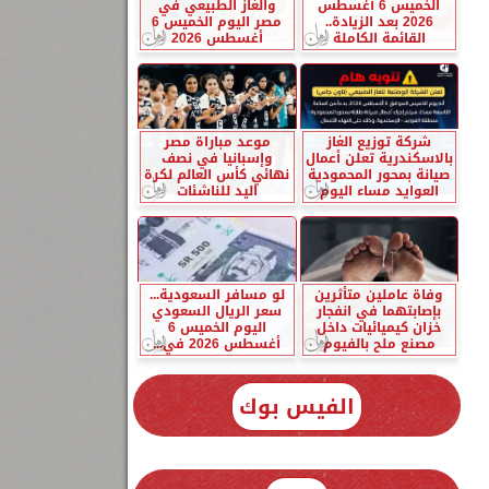
الخميس 6 أغسطس
والغاز الطبيعي في
2026 بعد الزيادة..
مصر اليوم الخميس 6
القائمة الكاملة
أغسطس 2026
شركة توزيع الغاز
موعد مباراة مصر
بالاسكندرية تعلن أعمال
وإسبانيا في نصف
صيانة بمحور المحمودية
نهائي كأس العالم لكرة
العوايد مساء اليوم
اليد للناشئات
وفاة عاملين متأثرين
لو مسافر السعودية...
بإصابتهما في انفجار
سعر الريال السعودي
خزان كيميائيات داخل
اليوم الخميس 6
مصنع ملح بالفيوم
أغسطس 2026 في...
الفيس بوك