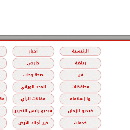
الرئيسية
أخبار
رياضة
خارجي
فن
صحة وطب
محافظات
العدد الورقي
وا إسلاماه
مقالات الرأي
مقا
فيديو الزمان
فيديو رئيس التحرير
خدمات
خير أجناد الأرض