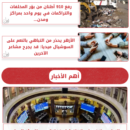
رفع 910 أطنان من بؤر المخلفات
والتراكمات في يوم واحد بمراكز
ومدن...
الأزهر يحذر من التباهي بالنعم على
السوشيال ميديا: قد يجرح مشاعر
الآخرين
أهم الأخبار