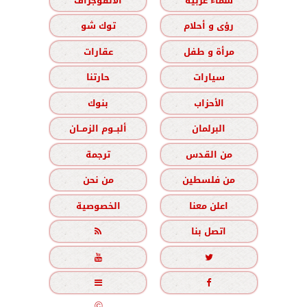
سماء عربية
الانفوجراف
رؤى و أحلام
توك شو
مرأة و طفل
عقارات
سيارات
حارتنا
الأحزاب
بنوك
البرلمان
ألبــوم الزمــان
من القدس
ترجمة
من فلسطين
من نحن
اعلن معنا
الخصوصية
اتصل بنا





جميع الحقوق محفوظة
©