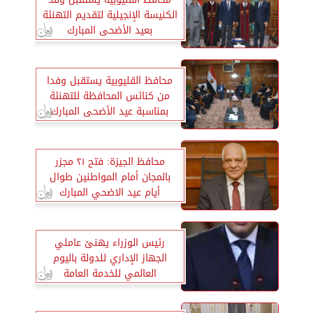
الكنيسة الإنجيلية لتقديم التهنئة
بعيد الأضحى المبارك
محافظ القليوبية يستقبل وفدا
من كنائس المحافظة للتهنئة
بمناسبة عيد الأضحى المبارك
محافظ الجيزة: فتح ٢١ مجزر
بالمجان أمام المواطنين طوال
أيام عيد الاضحي المبارك
رئيس الوزراء يهنئ عاملي
الجهاز الإداري للدولة باليوم
العالمي للخدمة العامة