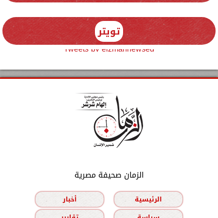
تويتر
Tweets by elzmannewseg
الزمان صحيفة مصرية
الرئيسية
أخبار
سياسة
تقارير