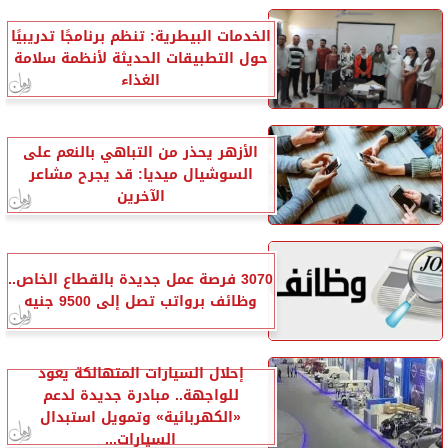
الخدمات البيطرية: تنظم برنامجًا تدريبيًا
حول التطبيقات الحديثة لأنظمة سلامة
الغذاء
الأزهر يحذر من التباهي بالنعم على
السوشيال ميديا: قد يجرح مشاعر
الآخرين
3070 فرصة عمل جديدة بالقطاع الخاص..
وظائف برواتب تصل إلى 9500 جنيه
إحلال السيارات المتهالكة يعود
للواجهة.. مبادرة جديدة لدعم
«الكهربائية» وتمويل استبدال
السيارات...