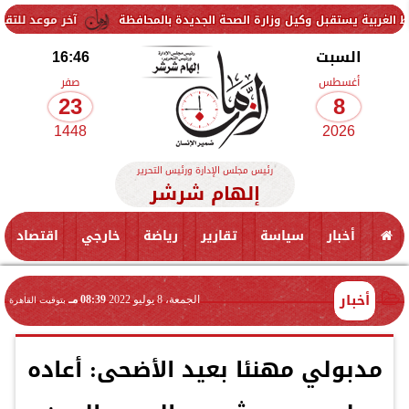
بل وكيل وزارة الصحة الجديدة بالمحافظة
آخر موعد للتقديم في مدارس STEM 2026.. التعليم تحدد موعد اختبارات القب
السبت
16:46
أغسطس
صفر
23
8
1448
2026
رئيس مجلس الإدارة ورئيس التحرير
إلهام شرشر
أخبار
سياسة
تقارير
رياضة
خارجي
اقتصاد
أخبار
الجمعة، 8 يوليو 2022
08:39 مـ
بتوقيت القاهرة
مدبولي مهنئا بعيد الأضحى: أعاده