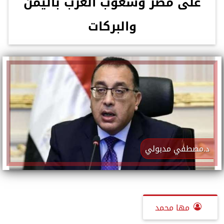
على مصر وشعوب العرب باليمن
والبركات
د.مصطفي مدبولي
مها محمد