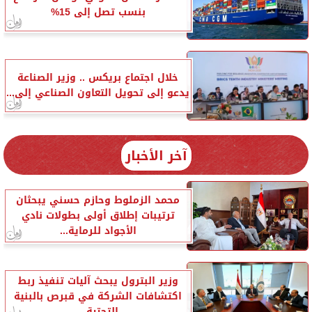
بنسب تصل إلى 15%
خلال اجتماع بريكس .. وزير الصناعة
يدعو إلى تحويل التعاون الصناعي إلى...
آخر الأخبار
محمد الزملوط وحازم حسني يبحثان
ترتيبات إطلاق أولى بطولات نادي
الأجواد للرماية...
وزير البترول يبحث آليات تنفيذ ربط
اكتشافات الشركة في قبرص بالبنية
التحتية...