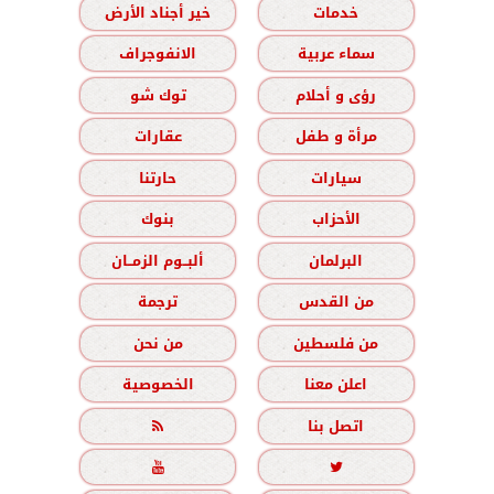
خدمات
خير أجناد الأرض
سماء عربية
الانفوجراف
رؤى و أحلام
توك شو
مرأة و طفل
عقارات
سيارات
حارتنا
الأحزاب
بنوك
البرلمان
ألبــوم الزمــان
من القدس
ترجمة
من فلسطين
من نحن
اعلن معنا
الخصوصية
اتصل بنا


