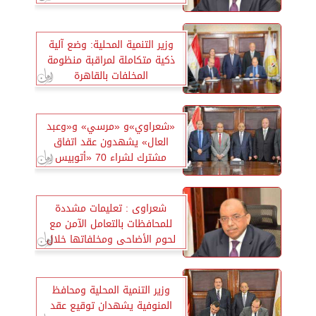
وزير التنمية المحلية: وضع آلية
ذكية متكاملة لمراقبة منظومة
المخلفات بالقاهرة
«شعراوي»و «مرسي» و«وعبد
العال» يشهدون عقد اتفاق
مشترك لشراء 70 «أتوبيس
كهربائي» محلى الصنع
شعراوى : تعليمات مشددة
للمحافظات بالتعامل الآمن مع
لحوم الأضاحى ومخلفاتها خلال
فترة عيد الاضحى
وزير التنمية المحلية ومحافظ
المنوفية يشهدان توقيع عقد