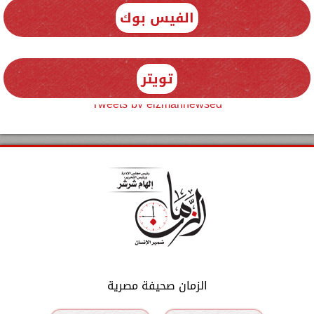
الفيس بوك
تويتر
Tweets by elzmannewseg
الزمان صحيفة مصرية