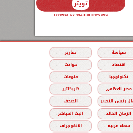
تويتر
Tweets by elzmannewseg
سياسة
تقارير
اقتصاد
حوادث
تكنولوجيا
منوعات
مصر العظمى
كاريكاتير
ل رئيس التحرير
الصحف
الزمان الخالد
البث المباشر
سماء عربية
الانفوجراف