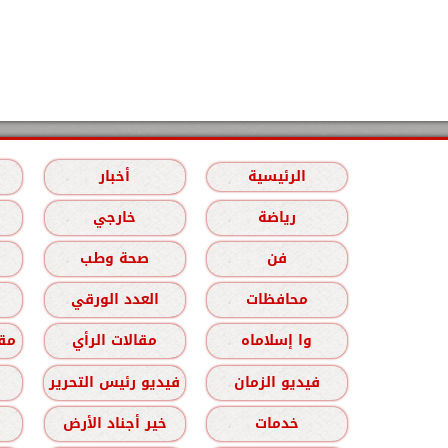
الرئيسية
أخبار
رياضة
خارجي
فن
صحة وطب
محافظات
العدد الورقي
وا إسلاماه
مقالات الرأي
مقا
فيديو الزمان
فيديو رئيس التحرير
خدمات
خير أجناد الأرض