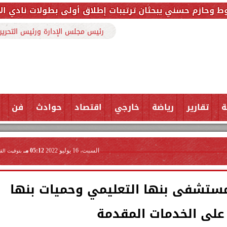
حثان ترتيبات إطلاق أولى بطولات نادي الأجواد للرماية ض
رئيس مجلس الإدارة ورئيس التحرير
ة
تقارير
رياضة
خارجي
اقتصاد
حوادث
فن
السبت، 16 يوليو 2022
05:12 مـ
بتوقيت الق
مستشفى بنها التعليمي وحميات بنها
 على الخدمات المقدمة