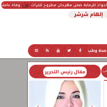
من مهرجان مطروح للتراث
وفاة عاملين متأثرين بإصابته
إلهام شرشر
صحة وطب
تكنولوجيا
منوعات
محافظات
مقال رئيس التحرير
اهرة