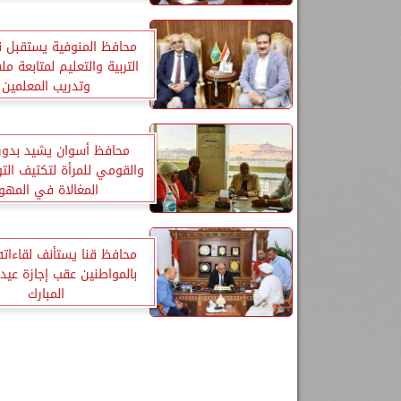
بمختلف مراكز المحاف
محافظ المنوفية يستقبل نا
التربية والتعليم لمتابعة م
وتدريب المعلمين
محافظ أسوان يشيد بدور 
والقومي للمرأة لتكثيف الت
المغالاة في المهو
محافظ قنا يستأنف لقاءاته
بالمواطنين عقب إجازة عيد
المبارك