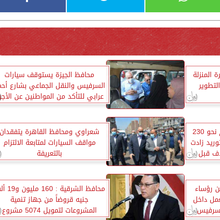
 المنزلة
محافظ الجيزة يستوقف سيارات
لتطوير
السرفيس والنقل الجماعي بشارع أحم
عرابي للتأكد من المواطنين عن الأجر
المحصلة
محافظ بني سويف: استلام نحو 230
شعراوي ومحافظ القاهرة يتفقدان
 توريد زادت
مواقف السيارات لمتابعة الالتزام
هدف قبل
بالتعريفة
ن رؤساء
محافظ الشرقية : 60
عمل داخل
جنيه قروضاً من جهاز تنمية
لسرفيس
المشروعات لتمويل 5074 مشروع