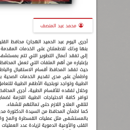
محمد عبد المنصف
أجرى اليوم عبد الحميد الهجان/ محافظ ال
بنها وذلك للاطمئنان على الخدمات المقدمة 
إلى تفقد أعمال التطوير التي تتم بمستشف
بإعتباره من أهم الملفات التي تعمل المحافظ
حيث تفقد المحافظ أقسام الاستقبال والباط
واطمأن على مدى تقديم الخدمات الصحية بال
الطبية وتواجد نوبتجية الأطقم الطبية للتعامل
وخلال تفقده للأقسام الطبية، أجرى المحافظ
توافر كافة الاحتياجات الطبية اللازمة لضما
لتلقي العلاج اللازم حتى تماثلهم للشفاء.
كما اطمأن المحافظ من السيدة الدكتورة مدي
بالمستشفى مثل عمليات القسطرة والمخ وال
القلب والأوعية الدموية لزيادة عدد العمليات