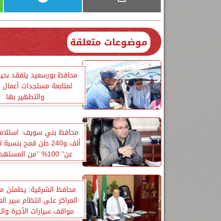
موضوعات متعلقة
محافظ بورسعيد يتفقد بحيرة
لمتابعة مستجدات أعمال ا
والتطهير بها
ألف و240 طن قمح بنسبة
عن” 100% ”من المست
انتهاء الموسم
محافظ الشرقية: يطمئن م
المراكز على انتظام سير ال
مواقف سيارات الأجرة وا