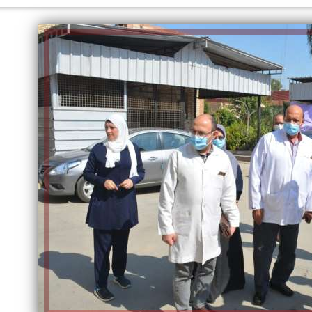
الكاتبة إلهام شرشر تهنئ الرئيس
السيسي بعيد ميلاده وتُشيد بجهوده
إلهام شرشر تكتب: دي مبقتش كورة..
في بناء الدولة
دي سياسة