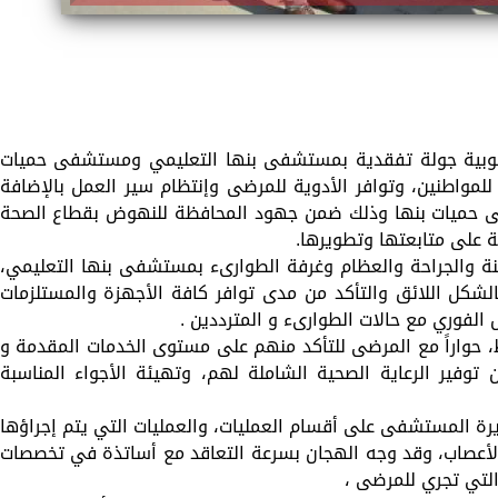
قليوبية جولة تفقدية بمستشفى بنها التعليمي ومستشفى حميات
للمواطنين، وتوافر الأدوية للمرضى وإنتظام سير العمل بالإضافة
ى حميات بنها وذلك ضمن جهود المحافظة للنهوض بقطاع الصحة
ة على متابعتها وتطويرها.
نة والجراحة والعظام وغرفة الطوارىء بمستشفى بنها التعليمي،
شكل اللائق والتأكد من مدى توافر كافة الأجهزة والمستلزمات
 الفوري مع حالات الطوارىء و المترددين .
، حواراً مع المرضى للتأكد منهم على مستوى الخدمات المقدمة و
ن توفير الرعاية الصحية الشاملة لهم، وتهيئة الأجواء المناسبة
رة المستشفى على أقسام العمليات، والعمليات التي يتم إجراؤها
أعصاب، وقد وجه الهجان بسرعة التعاقد مع أساتذة في تخصصات
 التي تجري للمرضى ،