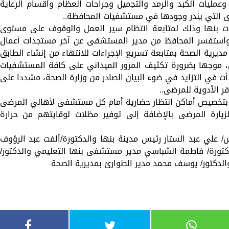
وعمليات الكبد والرمد والتجميل وجراحات العظام وأقسام الرعاية
خرى التي يندر وجودها في مستشفيات المحافظة..
ت بنها وذلك لمتابعة انتظام سير العمل والوقوف على مستوى
 واستفسر المحافظ من مدير المستشفى عن آخر مستجدات أعمال
يرية الصحة بمتابعة تسريع الإجراءات للانتهاء من إنشاء الطابق
ل، موجها بضرورة تكثيف المرور الميداني على كافة المستشفيات
أت في التزايد في ضوء البيان الصادر من وزارة الصحة، مشددا على
ر الأدوية للمرضى..
 بتخصيص أماكن انتظار حضارية أمام كل مستشفى لأهالي المرضى
ارة المرضى بالإضافة إلى توفير مظلات لوقايتهم من حرارة
علي عبد الستار رئيس مدينة بنها والدكتورة/ألفت عبد الرؤوف
دكتورة/ فاطمة الشباسي مدير مستشفى بنها التعليمي والدكتور/
دكتور/ يوسف محمد مدير الطوارئ بمديرية الصحة