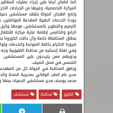
كما اطمأن أيضا على إجراء عمليات المناظير 
المركزة التخصصية، وغيرها من الجراحات الأ
وتابع الهجان الجولة بتفقد مستشفى حميا
جودة الخدمات الطبية المقدمة للمواطنين،
الترميم والتطوير بالمستشفى، موجها وكيل مد
الرابع والخامس لإقامة عناية مركزة للأطفا
بنطاق المحافظة خاصة وأن حالات الكورونا بد
ضرورة الالتزام بكافة الضوابط والخدمات وتواف
وفي لفتة إنسانيه من محافظ القليوبية وجه
وذويهم ممن يترددون على المستشفى، لزي
الشمس في فصل الصيف.
ورافق المحافظ في الجولة كل من المهندس/ 
مدير عام الطب الوقائي بمديرية الصحة وال
محمد يوسف مدير مستشفى الحميات ببنها وال
القليو
محافظ
مستشف