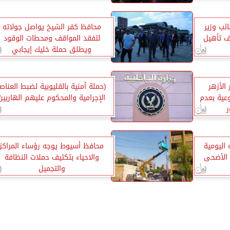
ظة
للشباب
ئب وزير
محافظ كفر الشيخ يواصل جولاته
لف تأهيل
لتفقد المواقف ومحطات الوقود
ويطلق حملة خليك إيجابي
الأزهر
(حملة أمنية بالقليوبية لضبط العناصر
وعية بعدم
الإجرامية والمحكوم عليهم الهاربين
ر
 اليومية
محافظ أسيوط يوجه رؤساء المراكز
 الأضحى
والاحياء بتكثيف حملات النظافة
والتجميل