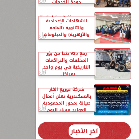
جودة الخدمات
محافظ مطروح يكرم أوائل
الشهادات الإعدادية
والثانوية (العامة
والأزهرية) والدبلومات
الفنية
رفع 935 طنًا من بؤر
المخلفات والتراكمات
التاريخية في يوم واحد
بمراكز...
شركة توزيع الغاز
بالاسكندرية تعلن أعمال
صيانة بمحور المحمودية
العوايد مساء اليوم
آخر الأخبار