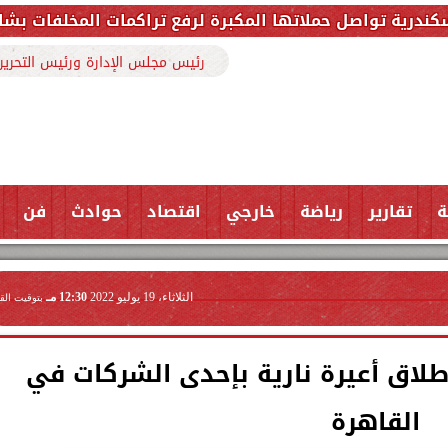
ها المكبرة لرفع تراكمات المخلفات بشارع ملك حفني وتزيل 150 طنًا من ا
رئيس مجلس الإدارة ورئيس التحرير
ة
تقارير
رياضة
خارجي
اقتصاد
حوادث
فن
الثلاثاء، 19 يوليو 2022
12:30 مـ
بتوقيت الق
لاق أعيرة نارية بإحدى الشركات في
القاهرة