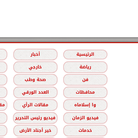
الرئيسية
أخبار
رياضة
خارجي
فن
صحة وطب
محافظات
العدد الورقي
وا إسلاماه
مقالات الرأي
مقا
فيديو الزمان
فيديو رئيس التحرير
خدمات
خير أجناد الأرض