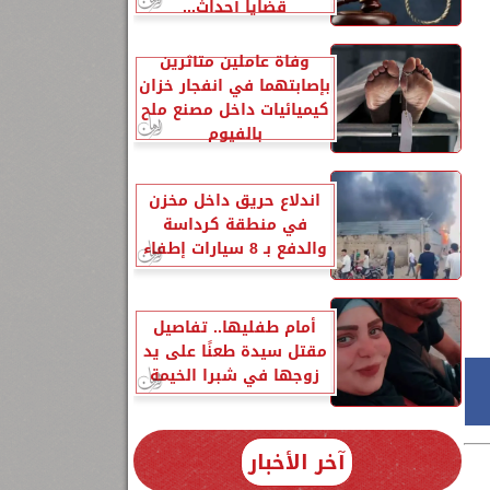
قضايا أحداث...
وفاة عاملين متأثرين
بإصابتهما في انفجار خزان
كيميائيات داخل مصنع ملح
بالفيوم
اندلاع حريق داخل مخزن
في منطقة كرداسة
والدفع بـ 8 سيارات إطفاء
أمام طفليها.. تفاصيل
مقتل سيدة طعنًا على يد
زوجها في شبرا الخيمة
آخر الأخبار