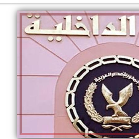
الكاتبة إلهام شرشر تهنئ الرئيس
السيسي بعيد ميلاده وتُشيد بجهوده
إلهام شرشر تكتب: دي مبقتش كورة..
في بناء الدولة
دي سياسة