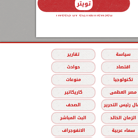
تويتر
Tweets by elzmannewseg
سياسة
تقارير
اقتصاد
حوادث
تكنولوجيا
منوعات
مصر العظمى
كاريكاتير
ل رئيس التحرير
الصحف
الزمان الخالد
البث المباشر
سماء عربية
الانفوجراف