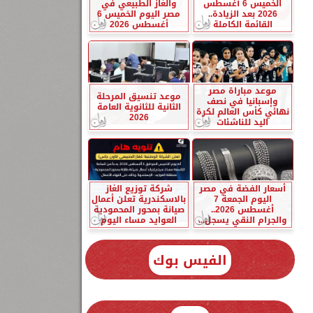
الخميس 6 أغسطس
والغاز الطبيعي في
2026 بعد الزيادة..
مصر اليوم الخميس 6
القائمة الكاملة
أغسطس 2026
موعد مباراة مصر
موعد تنسيق المرحلة
وإسبانيا في نصف
الثانية للثانوية العامة
نهائي كأس العالم لكرة
2026
اليد للناشئات
أسعار الفضة في مصر
شركة توزيع الغاز
اليوم الجمعة 7
بالاسكندرية تعلن أعمال
أغسطس 2026..
صيانة بمحور المحمودية
والجرام النقي يسجل...
العوايد مساء اليوم
الفيس بوك