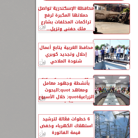
محافظة الإسكندرية تواصل
حملاتها المكبرة لرفع
تراكمات المخلفات بشارع
ملك حفني وتزيل...
محافظ الغربية يتابع أعمال
إحلال وتجديد كوبري
شنودة الملاحي
الزراعةquot; تنشر تقريرًا
بأنشطة وجهود معامل
ومعاهد quot;البحوث
الزراعيةquot; خلال الأسبوع
الأول...
6 خطوات فعّالة لترشيد
استهلاك الكهرباء وخفض
قيمة الفاتورة