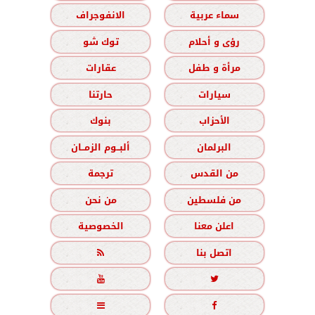
سماء عربية
الانفوجراف
رؤى و أحلام
توك شو
مرأة و طفل
عقارات
سيارات
حارتنا
الأحزاب
بنوك
البرلمان
ألبــوم الزمــان
من القدس
ترجمة
من فلسطين
من نحن
اعلن معنا
الخصوصية
اتصل بنا




