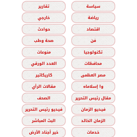
سياسة
تقارير
رياضة
خارجي
اقتصاد
حوادث
فن
صحة وطب
تكنولوجيا
منوعات
محافظات
العدد الورقي
مصر العظمى
كاريكاتير
وا إسلاماه
مقالات الرأي
مقال رئيس التحرير
الصحف
فيديو الزمان
فيديو رئيس التحرير
الزمان الخالد
البث المباشر
خدمات
خير أجناد الأرض