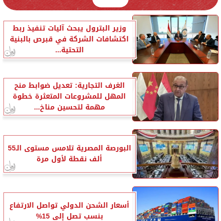
وزير البترول يبحث آليات تنفيذ ربط
اكتشافات الشركة في قبرص بالبنية
التحتية...
الغرف التجارية: تعديل ضوابط منح
المهل للمشروعات المتعثرة خطوة
مهمة لتحسين مناخ...
البورصة المصرية تلامس مستوى الـ55
ألف نقطة لأول مرة
أسعار الشحن الدولي تواصل الارتفاع
بنسب تصل إلى 15%