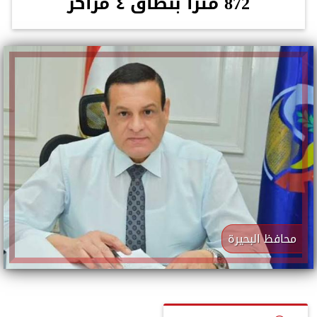
872 مترا بنطاق ٤ مراكز
محافظ البحيرة