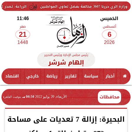
لمواطنين
الزراعة: تصدر 712 ترخيص تشغيل جديد لمشروعات الثروة الحيوانية والداجنة.. وتسجيل 832 مخلوط أعلاف
الخميس
11:46
أغسطس
صفر
21
6
1448
2026
رئيس مجلس الإدارة ورئيس التحرير
إلهام شرشر
أخبار
سياسة
تقارير
رياضة
خارجي
اقتصاد
محافظات
الأربعاء، 20 يوليو 2022
04:34 مـ
بتوقيت القاهرة
البحيرة: إزالة 7 تعديات على مساحة