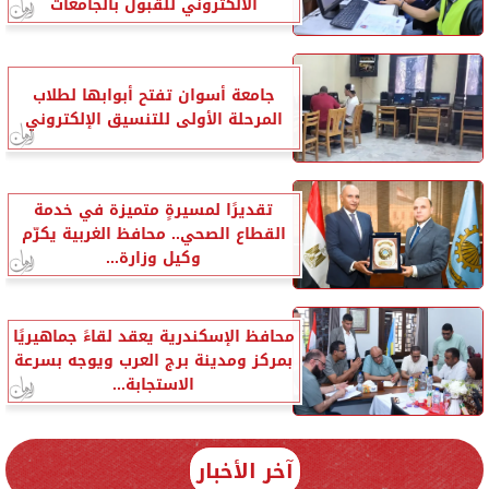
الالكتروني للقبول بالجامعات
جامعة أسوان تفتح أبوابها لطلاب
المرحلة الأولى للتنسيق الإلكتروني
تقديرًا لمسيرةٍ متميزة في خدمة
القطاع الصحي.. محافظ الغربية يكرّم
وكيل وزارة...
محافظ الإسكندرية يعقد لقاءً جماهيريًا
بمركز ومدينة برج العرب ويوجه بسرعة
الاستجابة...
آخر الأخبار