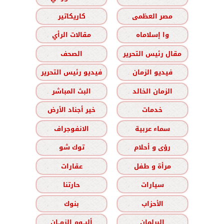
مصر العظمى
كاريكاتير
وا إسلاماه
مقالات الرأي
مقال رئيس التحرير
الصحف
فيديو الزمان
فيديو رئيس التحرير
الزمان الخالد
البث المباشر
خدمات
خير أجناد الأرض
سماء عربية
الانفوجراف
رؤى و أحلام
توك شو
مرأة و طفل
عقارات
سيارات
حارتنا
الأحزاب
بنوك
البرلمان
ألبــوم الزمــان