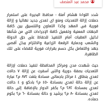
محمد عبد المنصف
شدد اللواء/ هشام آمنة - محافظ البحيرة على استمرار
حملات إزالة التعديات ومنع اى تعدى جديد نهائيا و إزالة
فورية فى المهد وكذا التعاون والتنسيق بين كافة
الجهات المعنية وتفعيل كافة الإجراءات التي من شأنها
تذليل العقبات أمام التنفيذ للحفاظ على حق الدولة
والشعب وحماية الرقعة الزراعية والالتزام ببذل أقصى
جهد والتعامل بكل حسم بقرارات فورية للقضاء على تلك
الظاهرة.
حيث شهدت مدن ومراكز المحافظة تنفيذ حملات لإزالة
التعديات بصفة دورية والتى أسفرت عن إزالة ٧ حالات
تعدي بنطاق ٤ مراكز باجمالى مساحة بلغت ٨٧٢ م٢ عبارة
عن إزالة حالة تعدي بمساحة ٤٥٠ م٢ بادكو و ٤ حالات
تعدي بمساحة ٢٨٢ م٢ بكفر الدوار بالإضافة إلى حالة
تعدي بمساحة ٨٠ م٢ برشيد و حالة بمساحة ٦٠ م٢ بكوم
حماده.