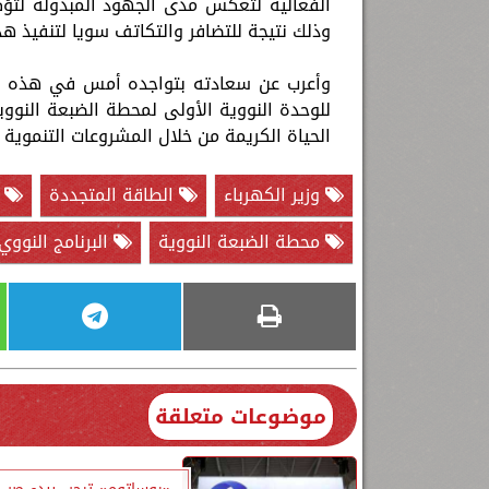
الفعالية لتعكس مدى الجهود المبذولة لتؤك
وذلك نتيجة للتضافر والتكاتف سويا لتنفيذ ه
وأعرب عن سعادته بتواجده أمس في هذه الفا
للوحدة النووية الأولى لمحطة الضبعة النو
الحياة الكريمة من خلال المشروعات التنموية
وزير الكهرباء
الطاقة المتجددة
ا
محطة الضبعة النووية
البرنامج النوو
موضوعات متعلقة