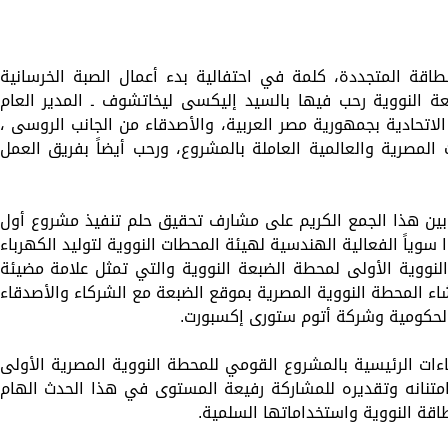
طاقة المتجددة، كلمة في احتفالية بدء أعمال الصبة الخرسانية
عة النووية رحب فيها بالسيد إليكسى ليخاتشوف ـ المدير العام
تحادية بجمهورية مصر العربية، والأصدقاء من الجانب الروسى ،
 المصرية والعالمية العاملة بالمشروع، ورحب أيضاً بفريق العمل
بين هذا الجمع الكريم على مشارف تحقيق حلم تنفيذ مشروع أول
وياً الفعالية الهندسية لهيئة المحطات النووية لتوليد الكهرباء
 النووية الأولى لمحطة الضبعة النووية والتي تمثل علامة مضيئة
اء المحطة النووية المصرية بموقع الضبعة مع الشركاء والأصدقاء
الحكومية وشركة أتوم ستورى إكسبورت.
اءات الرئيسية بالمشروع القومي للمحطة النووية المصرية الأولى
امتنانه وتقديره للمشاركة رفيعة المستوى في هذا الحدث الهام
طاقة النووية واستخداماتها السلمية.