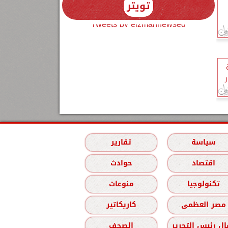
تويتر
Tweets by elzmannewseg
قية
 مليار
سياسة
تقارير
اقتصاد
حوادث
تكنولوجيا
منوعات
مصر العظمى
كاريكاتير
ل رئيس التحرير
الصحف