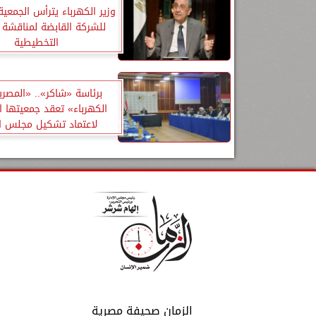
وزير الكهرباء يترأس الجمعية
للشركة القابضة لمناقشة ا
التخطيطية
برئاسة «شاكر».. «المصري
الكهرباء» تعقد جمعيتها ا
لاعتماد تشكيل مجلس ال
الزمان صحيفة مصرية