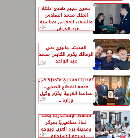
بشرى حجيج تهنئ جلالة
الملك محمد السادس
والشعب المغربي بمناسبة
عيد العرش...
السبت.. جاليري ضي
الزمالك يكرم الكابتن محمد
عبد الواحد
تقديرًا لمسيرةٍ متميزة في
خدمة القطاع الصحي..
محافظ الغربية يكرّم وكيل
وزارة...
محافظ الإسكندرية يعقد
لقاءً جماهيريًا بمركز
ومدينة برج العرب ويوجه
بسرعة الاستجابة...