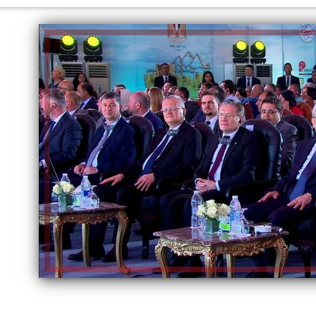
الكاتبة إلهام شرشر تهنئ الرئيس
السيسي بعيد ميلاده وتُشيد بجهوده
إلهام شرشر تكتب: دي مبقتش كورة..
في بناء الدولة
دي سياسة