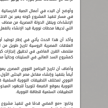
وأوضح أن البدء في أعمال الصبة الخرسانية 
في مسار تنفيذ المشروع كونه يعبر عن الانتق
الإنشاءات وينقل الدولة المصرية من مصاف 
التي لديها محطات نووية قيد الإنشاء بالفعل.
وأكد أن هذا الحدث يأتي في إطار توطيد أوا
العلاقات المصرية الروسية تاريخ طويل من ا
منتصف القرن الماضى في تحقيق إنجازات كبرى
كمشروع السد العالى في الستينات وحالياً م
وأضاف أن تاريخ البرنامج النووي المصرى يعو
أيضاً بتنفيذ وإنشاء مفاعل مصر البحثى الأو
النووي لمختلف التطبيقات النووية السلمية
النووية بموقع الضبعة تتويجاً للجهود المبذ
التطبيقات السلمية للطاقة النووية.
وتابع: «مع المضي قدمًا في تنفيذ مشروع 