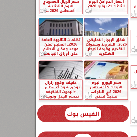
أسعار الدواجن اليوم
سعر الريال السعودي
الثلاثاء 21 يوليو 2026
اليوم الثلاثاء 4
ة
أغسطس 2026 ...
شقق الإيجار التمليكي
تظلمات الثانوية العامة
2026.. الشروط وخطوات
2026.. التعليم تعلن
التقديم وقيمة الإيجار
موعد ومكان الاطلاع
الشهرية
على أوراق الإجابة...
ن
سعر اليورو اليوم
حقيقة وقوع زلزال
الأربعاء 5 أغسطس
يومي 4 و5 أغسطس..
2026 في البنوك..
«البحوث الفلكية»
تحديث لحظي
تحسم الجدل وتوجه...
الفيس بوك