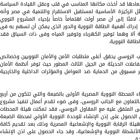
أبعادها قد أخذت مكانها المناسب في قلب وعقل القيادة السياسة
ثل الركيزة الأساسية لمستقبل الاستقرار والتنمية في مصر وأنه
فتًا إلى أن مصر أولت اهتماماً خاصاً بإحياء المشروع النووي
إدراك أهمية الطاقة النووية والدور الذى يمكن أن تسهم به فى
 ألا وهما توفير الكهرباء وتوفير المياه وفى ذات السياق فقد
طاقة النووية.
ب الروسي يحقق أعلى متطلبات الأمن والأمان النوويين وخصائص
اعلات الحديثة من الجيل الثالث المطور حيث توفر أنظمة الأمان
ية VVER-1200 مستوى غير مسبوق من الحماية ضد العوامل والمؤثرات الداخلية والخارجية
 المحطة النووية المصرية الأولى بالضبعة والتي تتكون من أربع
قدرة إجمالية 4800 ميجاوات بالتعاون مع الجانب الروسى، وفى ضوء تقدم أعمال تنفيذ مشروع
منى المتفق عليه مع المقاول الروسي، فقد تمكنت هيئة المحطات
ية لتوليد الكهرباء بتاريخ 29/6/2022 من الحصول على إذن الإنشاء للوحدة النووية الأولي لمحطة الضبعة
 هيئة الرقابة النووية والإشعاعية المصرية وذلك بعد تقديم كافة
لأنشطة النووية والإشعاعية، وقد جاء الحصول على اذن الإنشاء