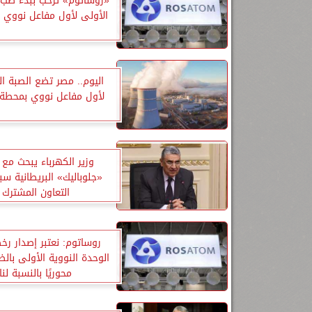
«روساتوم» ترحب ببدء صب ا
الأولى لأول مفاعل نووي
اليوم.. مصر تضع الصبة ال
لأول مفاعل نووي بمحطة 
وزير الكهرباء يبحث مع
«جلوباليك» البريطانية سب
التعاون المشترك
روساتوم: نعتبر إصدار رخص
الوحدة النووية الأولى بالضب
محوريًا بالنسبة لنا