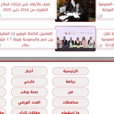
 العمومية
تعرف بالأرقام على إنجازات قطاع
لموازنة
الكهرباء من 2014 حتى 2022
ة لنقل
التفاصيل الكاملة لتوقيع 14 اتفا
لعمومية
بين مصر والسعودية بقيمة 7.7
إدارة
دولار
الرئيسية
أخبار
رياضة
خارجي
فن
صحة وطب
محافظات
العدد الورقي
وا إسلاماه
مقالات الرأي
مقا