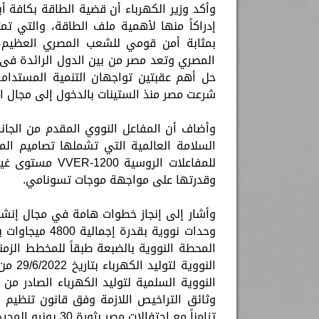
وأكد وزير الكهرباء أن قضية الطاقة بكافة 
إدراكاً منها لأهمية ملف الطاقة، والتي تم
بمثابة أمن قومي للشعب المصري العظيم، لا
المصري وتعد مصر من بين الدول الرائدة فى 
حل أهم عقبتين تواجهان التنمية المستدامة
شرعت مصر منذ الستينات بالدخول إلى مجال ال
وأضاف أن المفاعل النووي المقدم من الجان
السلامة العالمية التي تشملها تصاميم المف
للمفاعلات الروس
وقدرتها على مواجهة موجات تسونامي.
وأشار إلى إنجاز خطوات هامة في مجال إنشاء
وحدات نووية ب
المحطة النووية بالضبعة طبقاً للمخطط الز
النوو
النووية السلمية لتوليد الكهرباء الصادر من
وثائق التراخيص اللازمة وفق قانون تنظيم ا
تزامناً مع احتفالات مصر بثورة 30 يونيو المجيدة.