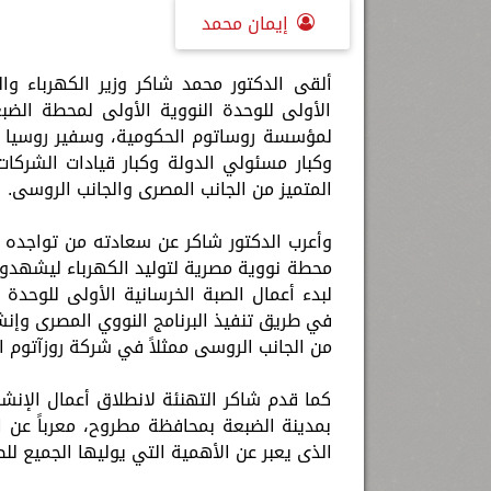
إيمان محمد
ألقى الدكتور محمد شاكر وزير الكهرباء وال
الأولى للوحدة النووية الأولى لمحطة الضب
لمؤسسة روساتوم الحكومية، وسفير روسيا الا
وكبار مسئولي الدولة وكبار قيادات الشركات
المتميز من الجانب المصرى والجانب الروسى.
وأعرب الدكتور شاكر عن سعادته من تواجده 
محطة نووية مصرية لتوليد الكهرباء ليشهدوا س
لبدء أعمال الصبة الخرسانية الأولى للوحدة
في طريق تنفيذ البرنامج النووي المصرى وإنش
من الجانب الروسى ممثلاً في شركة روزآتوم 
كما قدم شاكر التهنئة لانطلاق أعمال الإنش
بمدينة الضبعة بمحافظة مطروح، معرباً عن 
الذى يعبر عن الأهمية التي يوليها الجميع لل