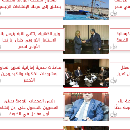
لخرسانة
مشروع المحطة النووية بالضبعة
 في مصر
ينطلق إلى مرحلة الإنشاءات الرئيسي
خرسانية
وزير الكهرباء يلتقي نائبة رئيس بنك
الضبعة
الاستثمار الأوروبي خلال زيارتها
الأولى لمصر
 ممثل
مباحثات مصرية إماراتية لتعزيز التعاو
ل تعزيز
بمشروعات الكهرباء والهيدروجين
الأخضر
ة بناء
رئيس المحطات النووية يهنئ
عة حدثًا
المصريين بالحصول على إذن إنشاء
أول مفاعل في الضبعة