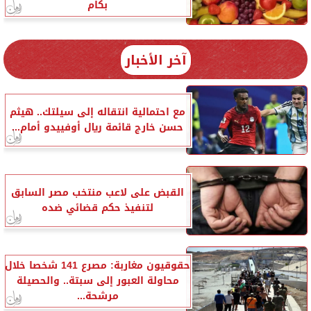
بكام
آخر الأخبار
مع احتمالية انتقاله إلى سيلتك.. هيثم
حسن خارج قائمة ريال أوفييدو أمام...
القبض على لاعب منتخب مصر السابق
لتنفيذ حكم قضائي ضده
حقوقيون مغاربة: مصرع 141 شخصا خلال
محاولة العبور إلى سبتة.. والحصيلة
مرشحة...