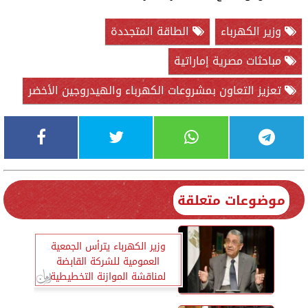
وزير الكهرباء
الطاقة المتجددة
مباحثات مصرية إماراتية
تعزيز التعاون بمشروعات الكهرباء والهيدروجين الأخضر
موضوعات متعلقة
وزير الكهرباء يترأس الجمعية
العمومية للشركة القابضة
لمناقشة الموازنة التخطيطية