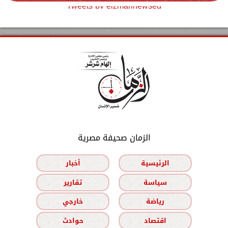
Tweets by elzmannewseg
الزمان صحيفة مصرية
الرئيسية
أخبار
سياسة
تقارير
رياضة
خارجي
اقتصاد
حوادث