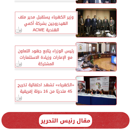
وزير الكهرباء يستقبل مدير ملف
الهيدروجين بشركة أكمي
الهندية ACME
رئيس الوزراء يتابع جهود التعاون
مع الإمارات وزيادة الاستثمارات
المشتركة
«الكهرباء» تشهد احتفالية تخريج
45 متدربًا من 16 دولة إفريقية
مقال رئيس التحرير