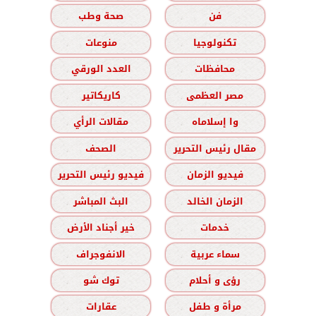
فن
صحة وطب
تكنولوجيا
منوعات
محافظات
العدد الورقي
مصر العظمى
كاريكاتير
وا إسلاماه
مقالات الرأي
مقال رئيس التحرير
الصحف
فيديو الزمان
فيديو رئيس التحرير
الزمان الخالد
البث المباشر
خدمات
خير أجناد الأرض
سماء عربية
الانفوجراف
رؤى و أحلام
توك شو
مرأة و طفل
عقارات