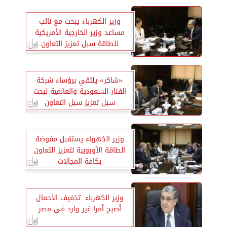
وزير الكهرباء يبحث مع نائب
مساعد وزير الخارجية الأمريكية
للطاقة سبل تعزيز التعاون
«شاكر» يلتقي برؤساء شركة
الفنار السعودية والعالمية لبحث
سبل تعزيز سبل التعاون
المستقبلي
وزير الكهرباء يستقبل مفوضة
الطاقة الأوروبية لتعزيز التعاون
بكافة المجالات
وزير الكهرباء: تخفيف الأحمال
أصبح أمرا غير وارد فى مصر