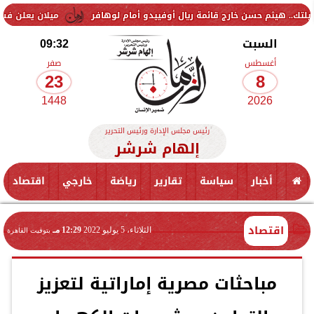
ن خارج قائمة ريال أوفييدو أمام لوهافر
ميلان يعلن فسخ عقد إسماعيل ب
السبت
09:32
أغسطس
صفر
23
8
1448
2026
رئيس مجلس الإدارة ورئيس التحرير
إلهام شرشر
أخبار
سياسة
تقارير
رياضة
خارجي
اقتصاد
اقتصاد
الثلاثاء، 5 يوليو 2022
12:29 مـ
بتوقيت القاهرة
مباحثات مصرية إماراتية لتعزيز