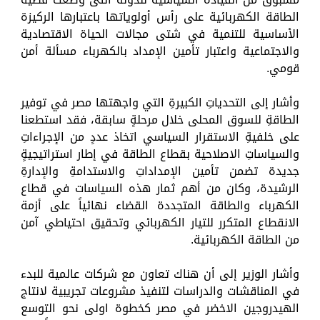
الطاقة الكهربائية على رأس أولوياتها باعتبارها الركيزة
الأساسية للتنمية في شتى مجالات الحياة الاقتصادية
والاجتماعية واعتبار تأمين الإمداد بالكهرباء مسألة أمن
قومي.
وأشار إلى التحدياتِ الكبيرةِ التي واجهتها مصر في توفير
الطاقةِ للسوق المحلى خلال مرحلةٍ سابقة، فقد استطعنا
على خلفيةِ الاستقرار السياسي اتخاذ عددٍ من الإجراءاتِ
والسياساتِ الاصلاحية بقطاع الطاقة في إطار استراتيجيةٍ
جديدة تضمن تأمين الإمداداتِ والاستدامةِ والإدارةِ
الرشيدة، وكان من أهم ثمار هذه السياسات في قطاع
الكهرباء والطاقة المتجددة القضاء نهائياً على أزمة
الانقطاع المتكرر للتيار الكهربائي وتحقيق احتياطي آمن
من الطاقة الكهربائية.
وأشار الوزير إلى أن هناك تعاون مع شركات عالمية للبدء
في المناقشات والدراسات لتنفيذ مشروعات تجريبية لانتاج
الهيدروجين الاخضر في مصر كخطوة اولى نحو التوسع