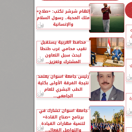
إلهام شرشر تكتب: «صلاح»
ملك المحبة.. رسول السلام
والإنسانية
نيه
محافظ الغربية يستقبل
نقيب محامي غرب طنطا
لبحث سبل التعاون
المشترك وتعزيز...
ي
رئيس جامعة أسوان يعتمد
نتيجة الفرقة الأولى بكلية
الطب البشري للعام
الجامعي...
ة
جامعة أسوان تشارك في
برنامج «صناع القادة»
لتنمية مهارات القيادة
والتواصل الفعال...