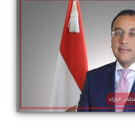
إلهام شرشر تكتب: دي مبقتش كورة..
إلهام شرشر تكتب: «صلاح» ملك
دي سياسة
المحبة.. رسول السلام والإنسانية
لس الوزراء