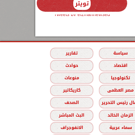
تويتر
Tweets by elzmannewseg
سياسة
تقارير
اقتصاد
حوادث
تكنولوجيا
منوعات
مصر العظمى
كاريكاتير
ل رئيس التحرير
الصحف
الزمان الخالد
البث المباشر
سماء عربية
الانفوجراف