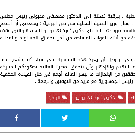
لمحلية ، ببرقية تهئنة إلى الدكتور مصطفى مدبولى رئيس مجلس
ي ثورة 23 يوليو المجيدة ، وقال وزير التنمية المحلية فى نص البرقية : يسعدنى أن أتقدم
لسيادتكم بأصدق التهانى وأطيب التمنيات بمناسبة مرور 70 عاماً على ذكري ثورة 23 يوليو المجيدة والتى وقف
 مع أبناء القوات المسلحة من أجل تحقيق المساواة والعدالة
 المولى عز وجل أن يعيد هذه المناسبة على سيادتكم وشعب مصر
بالتقدم والإزدهار وأن يتحقق لمصرنا الغالية بجهودكم المباركة
ققين من الإنجازات ما يبهر العالم أجمع فى ظل القيادة الحكمية
رئيس الجمهورية مع مزيد من التوفيق والرفعة .
ء
بذكرى ثورة 23 يوليو
الزمان