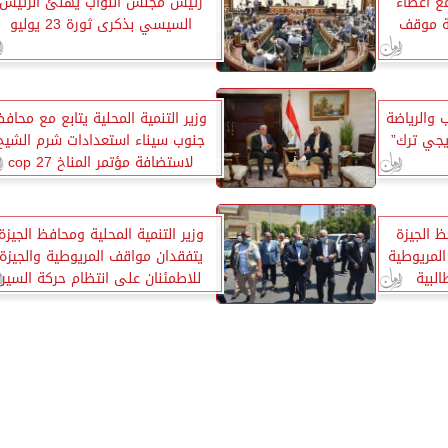
مع أعضاء
رئيس مجلس النواب يهنئ الرئيس
لة موقف
السيسي بذكرى ثورة 23 يوليو
ب والرياضة
وزير التنمية المحلية يتابع مع محافظ
يجي ترك”
جنوب سيناء استعدادات شرم الشيخ
لاستضافة مؤتمر المناخ cop 27
ظ الجيزة
وزير التنمية المحلية ومحافظ الجيزة
المريوطية
يتفقدان مواقف المريوطية والجيزة
البية
للاطمئنان على انتظام حركة السير