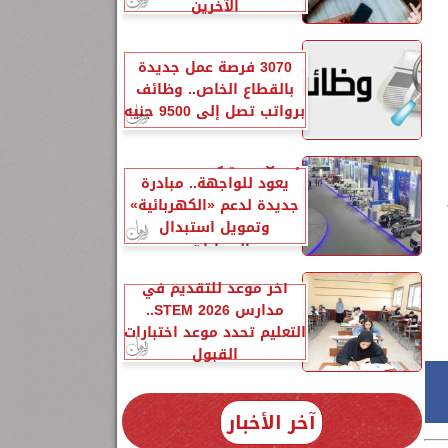
الآخرين
3070 فرصة عمل جديدة
بالقطاع الخاص.. وظائف
برواتب تصل إلى 9500 جنيه
إحلال السيارات المتهالكة
يعود للواجهة.. مبادرة
جديدة لدعم «الكهربائية»
وتمويل استبدال
السيارات...
آخر موعد للتقديم في
مدارس STEM 2026..
التعليم تحدد موعد اختبارات
القبول
آخر الأخبار