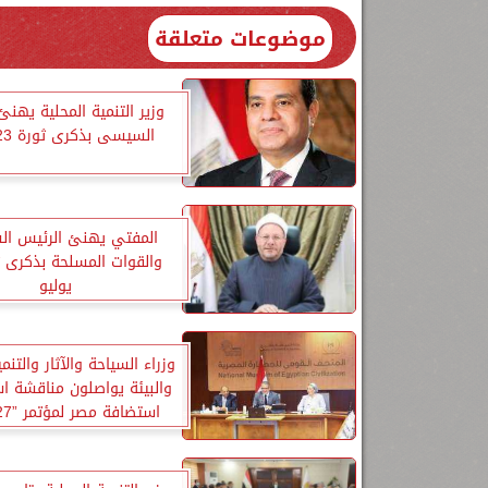
موضوعات متعلقة
وزير التنمية المحلية يهنئ
السيسى بذكرى ثورة 23 يوليو
المفتي يهنئ الرئيس ا
يوليو
وزراء السياحة والآثار والتنم
والبيئة يواصلون مناقشة ا
استضافة مصر لمؤتمر ”COP 27”