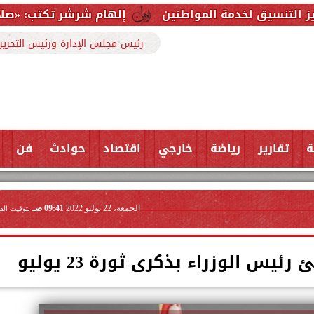
 المواطنين
إلهام شرشر تكتب: «صلاح» ملك المحبة.. 
رئيس مجلس الإدارة ورئيس التحرير
ة
تقارير
رياضة
خارجي
اقتصاد
حوادث
فن
الجمعة، 22 يوليو 2022
09:41 صـ
بتوقيت الق
ئيس الوزراء بذكرى ثورة 23 يوليو