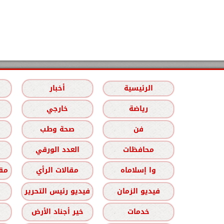
الرئيسية
أخبار
رياضة
خارجي
فن
صحة وطب
محافظات
العدد الورقي
وا إسلاماه
مقالات الرأي
مقا
فيديو الزمان
فيديو رئيس التحرير
خدمات
خير أجناد الأرض