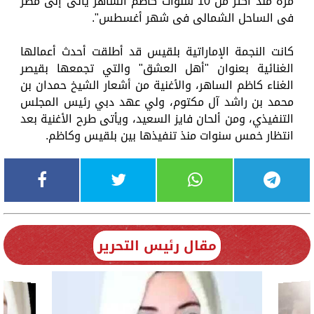
مرة منذ أكثر من 10 سنوات كاظم الساهر يأتى إلى مصر
فى الساحل الشمالى فى شهر أغسطس".
كانت النجمة الإماراتية بلقيس قد أطلقت أحدث أعمالها
الغنائية بعنوان "أهل العشق" والتي تجمعها بقيصر
الغناء كاظم الساهر، والأغنية من أشعار الشيخ حمدان بن
محمد بن راشد آل مكتوم، ولي عهد دبي رئيس المجلس
التنفيذي، ومن ألحان فايز السعيد، ويأتى طرح الأغنية بعد
انتظار خمس سنوات منذ تنفيذها بين بلقيس وكاظم.
مقال رئيس التحرير