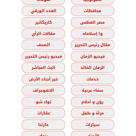
محافظات
العدد الورقي
مصر العظمى
كاريكاتير
وا إسلاماه
مقالات الرأي
مقال رئيس التحرير
الصحف
فيديو الزمان
فيديو رئيس التحرير
الزمان الخالد
البث المباشر
خدمات
خير أجناد الأرض
سماء عربية
الانفوجراف
رؤى و أحلام
توك شو
مرأة و طفل
عقارات
سيارات
حارتنا
الأحزاب
بنوك