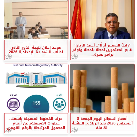
”راحة المعتمر أولًا”.. أحمد الريان:
موعد إعلان نتيجة الدور الثاني
نتابع المعتمرين لحظة بلحظة ونوفر
لطلاب الشهادة الإعدادية 2026
برامج عمرة...
أسعار السجائر اليوم الجمعة 8
اعرف الخطوط المسجلة باسمك..
أغسطس 2026 بعد الزيادة.. القائمة
خطوات الاستعلام عن أرقام
الكاملة
المحمول المرتبطة بالرقم القومي