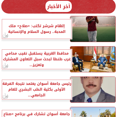
آخر الأخبار
إلهام شرشر تكتب: «صلاح» ملك
المحبة.. رسول السلام والإنسانية
محافظ الغربية يستقبل نقيب محامي
غرب طنطا لبحث سبل التعاون المشترك
وتعزيز...
رئيس جامعة أسوان يعتمد نتيجة الفرقة
الأولى بكلية الطب البشري للعام
الجامعي...
جامعة أسوان تشارك في برنامج «صناع