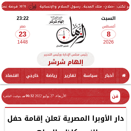
ح» ملك المحبة.. رسول السلام والإنسانية
3070 فرصة عمل جديدة بالقطاع الخاص.. وظائف برواتب تصل إلى 9500 جنيه
السبت
23:22
أغسطس
صفر
23
8
1448
2026
رئيس مجلس الإدارة ورئيس التحرير
إلهام شرشر
أخبار
سياسة
تقارير
رياضة
خارجي
اقتصاد
فن
الأربعاء، 27 يوليو 2022
06:32 مـ
بتوقيت القاهرة
دار الأوبرا المصرية تعلن إقامة حفل