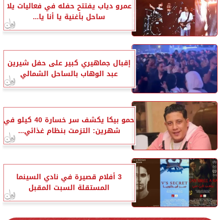
عمرو دياب يفتتح حفله في فعاليات يلا
ساحل بأغنية يا أنا يا...
إقبال جماهيري كبير على حفل شيرين
عبد الوهاب بالساحل الشمالي
حمو بيكا يكشف سر خسارة 40 كيلو في
شهرين: التزمت بنظام غذائي...
3 أفلام قصيرة في نادي السينما
المستقلة السبت المقبل