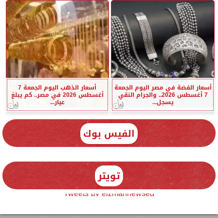
أسعار الفضة في مصر اليوم الجمعة
أسعار الذهب اليوم الجمعة 7
7 أغسطس 2026.. والجرام النقي
أغسطس 2026 في مصر.. كم يبلغ
يسجل...
عيار...
الفيس بوك
تويتر
Tweets by elzmannewseg