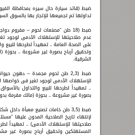
تداولها تم تجميعها للإتجار بها بالسوق السود
ضبط (18 طن "مصنعات لحوم – مفروم د
عدم صلاحيتها للإستهلاك الآدمى لوجود تغ
على الصحة العامة .. تمهيداً لطرحها للبيع
وتحقيق أرباح بصورة غير مشروعة .. بحوزة (ا
الشرقية.
ضبط (2٫3 طن لحوم مجمدة – دهون ح
للإستهلاك الآدمى لوجود تغير فى خواصها ال
.. تمهيداً لطرحها للبيع والتداول بالأس
بصورة غير مشروعة .. بحوزة (مالك مفرمة بد
ضبط (3٫5 طن خامات تصنيع معبأة داخ
صلاحيتها للإستهلاك الآدمى) .. تمهيداً لط
المستهلكين وتحقيق أرباح بصورة غير مشرو