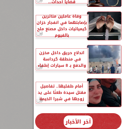
قضايا أحداث...
وفاة عاملين متأثرين
بإصابتهما في انفجار خزان
كيميائيات داخل مصنع ملح
بالفيوم
اندلاع حريق داخل مخزن
في منطقة كرداسة
والدفع بـ 8 سيارات إطفاء
أمام طفليها.. تفاصيل
ة
مقتل سيدة طعنًا على يد
زوجها في شبرا الخيمة
25
آخر الأخبار