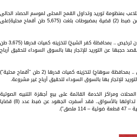
لاعب بمنظومة توريد وتداول القمح المحلى لموسم الحصاد الحالى
وضبط حالات التهريب فقد أسفرت الجهود عن ضبط (2) قضية بمضبوطات بلغت (5,675 طن أقماح محلية)على
ضبط (مالك مخزن لتجارة الحبوب والأعلاف بدون ترخيص .. بمحافظة كفر الشيخ) لتخزينه كميات قدرها (3,675 ط
صد حجبها عن التوريد للإتجار بها بالسوق السوداء لتحقيق أرباح
ضبط (مالك مخزن لتجارة الحبوب بدون ترخيص .. بمحافظة سوهاج) لتخزينه كميات قدرها (2 طن "أقماح محلية")
وريد للإتجار بها بالسوق السوداء لتحقيق أرباح غير مشروعة.
محلات ومراكز الخدمة القائمة على بيع أجهزة التنبيه الصوتية
والضوئية الخاصة بمركبات الطوارئ المحظور تداولها بالأسواق.. فقد أسفرت الجهود عن ضبط عدد (8) قضايا