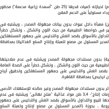
ضبط (قائد سيارة حال سيره بمحافظة الفيوم) لحيازته كميات قدرها (25 طن "أسمدة زراعية مدعمة") محظور
اء مستولياً على الدعم المقرر.
واجن) معبأة داخل عبوات بدون بيانات مجهولة المصدر ، ويشتبه فى
ير فى خواصها الطبيعية من حيث اللون والشكل ، وتشكل خطراً
 والتداول بالأسواق بقصد الغش والتدليس على جمهور المستهلكين
لمدير المسئول عن مصنع لتعبئة وإنتاج السلع الغذائية) بمحافظة
يوانية) بدون مستندات مجهولة المصدر ويشتبه فى عدم صلاحيتها
طبيعية من حيث اللون والشكل ، وتشكل خطراً على الصحة العامة
واق بقصد الغش والتدليس على جمهور المستهلكين وتحقيق أرباح
ون ترخيص) بمحافظة القاهرة.
ل شكائر بدون مستندات مجهولة المصدر وغير صالحه للإستهلاك الآدمى
لإنتهاء تاريخ الصلاحية المدون عليها "مستلزمات إنتاج"- 3,4 طن مواد غذائية "منتج نهائى" ويشتبه فى عدم
رحها للبيع والتداول بالأسواق بقصد الغش والتدليس على جمهور
عة .. بحوزة (المدير المسئول عن مصنع لإنتاج وتعبئة السلع