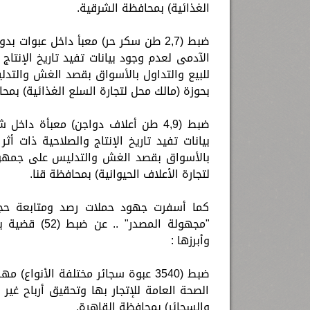
الغذائية) بمحافظة الشرقية.
ضبط (2,7 طن سكر حر) معبأ داخل عبو
الآدمى لعدم وجود بيانات تفيد تاريخ الإنتاج
للبيع والتداول بالأسواق بقصد الغش والتد
بحوزة (مالك محل لتجارة السلع الغذائية) بمحا
ضبط (4,9 طن أعلاف دواجن) معبأة د
بيانات تفيد تاريخ الإنتاج والصلاحية ذات أثر
بالأسواق بقصد الغش والتدليس على جمهور ا
لتجارة الأعلاف الحيوانية) بمحافظة قنا.
كما أسفرت جهود حملات رصد ومتابعة حجب "
وأبرزها :
ضبط (3540 عبوة سجائر مختلفة الأنوا
الصحة العامة للإتجار بها وتحقيق أرباح غير
والسجائر) بمحافظة القاهرة.