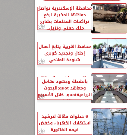
2
محافظة الإسكندرية تواصل
حملاتها المكبرة لرفع
تراكمات المخلفات بشارع
ملك حفني وتزيل...
محافظ الغربية يتابع أعمال
إحلال وتجديد كوبري
شنودة الملاحي
الزراعةquot; تنشر تقريرًا
بأنشطة وجهود معامل
ومعاهد quot;البحوث
الزراعيةquot; خلال الأسبوع
الأول...
2
6 خطوات فعّالة لترشيد
استهلاك الكهرباء وخفض
قيمة الفاتورة