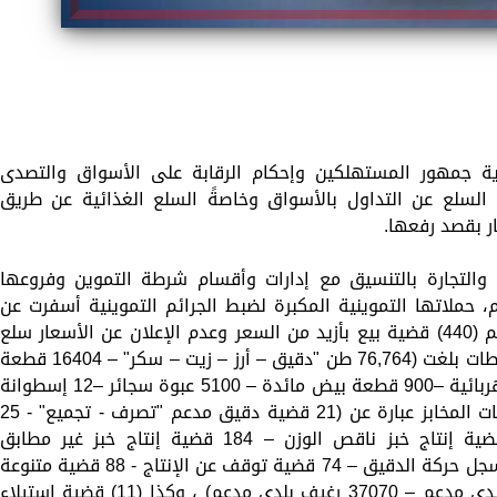
ماية جمهور المستهلكين وإحكام الرقابة على الأسواق والتصدى
 السلع عن التداول بالأسواق وخاصةً السلع الغذائية عن طريق
ر بقصد رفعها.
 والتجارة بالتنسيق مع إدارات وأقسام شرطة التموين وفروعها
م، حملاتها التموينية المكبرة لضبط الجرائم التموينية أسفرت عن
ضبط (1538) قضية تموينية متنوعة من بينهم (440) قضية بيع بأزيد من السعر وعدم الإعلان عن الأسعار سلع
غذائية وغير غذائية ومواد بناء بإجمالى مضبوطات بلغت (76,764 طن "دقيق – أرز – زيت – سكر" – 16404 قطع
مواد غذائية متنوعة – 1000 قطعة أدوات كهربائية –900 قطعة بيض مائدة – 5100 عبوة سجائر –12 إسطوانة
بوتاجاز) ، وكذا (707) قضية فى مجال مخالفات المخابز عبارة عن (21 قضية دقيق مدعم "تصرف - تجميع" - 
قضية غلق فى المواعيد الرسمية –202 قضية إنتاج خبز ناقص الوزن – 184 قضية إنتاج خبز غير مطابق
للمواصفات – 113 قضية عدم إنتظام القيد بسجل حركة الدقيق – 74 قضية توقف عن الإنتاج - 88 قضية متنوعة
أخرى).. بمضبوطات بلغت (6٫650 طن دقيق بلدى مدعم – 37070 رغيف بلدى مدعم) ، وكذا (11) قضية إستيلاء