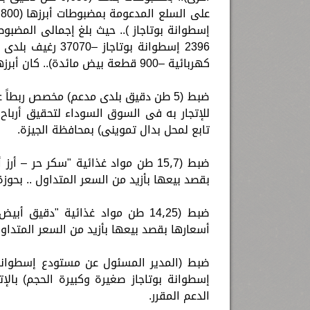
كهربائية –900 قطعة بيض مائدة).. كان أبرزها الآتى:-
ضبط (5 طن دقيق بلدى مدعم) مخصص ربطاً
للإتجار به فى السوق السوداء لتحقيق أرباح 
تابع لمحل بدال تموينى) بمحافظة الجيزة.
ضبط (15٫7 طن مواد غذائية "سكر حر 
بقصد بيعها بأزيد من السعر المتداول .. بحوزة
ضبط (14٫25 طن مواد غذائية "دقيق
أسعارها بقصد بيعها بأزيد من السعر المتداول
إسطوانة بوتاجاز صغيرة وكبيرة الحجم) بالإ
الدعم المقرر.