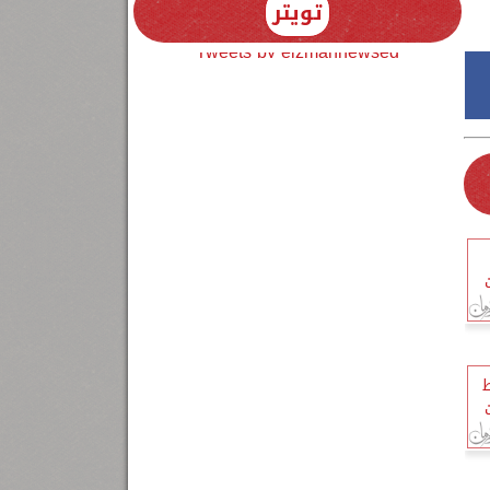
تويتر
Tweets by elzmannewseg
ط