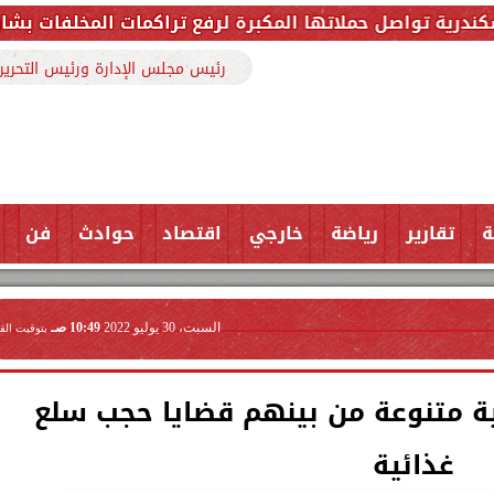
برة لرفع تراكمات المخلفات بشارع ملك حفني وتزيل 150 طنًا من المخلفات
رئيس مجلس الإدارة ورئيس التحرير
ة
تقارير
رياضة
خارجي
اقتصاد
حوادث
فن
السبت، 30 يوليو 2022
10:49 صـ
بتوقيت الق
 تموينية متنوعة من بينهم قضايا حجب سلع
غذائية