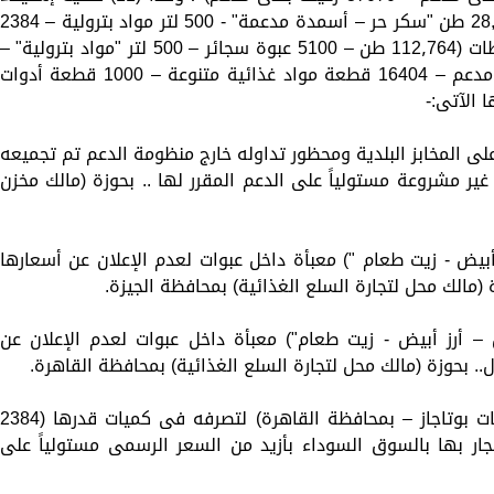
على السلع المدعومة بمضبوطات أبرزها (28,800 طن "سكر حر – أسمدة مدعمة" - 500 لتر مواد بترولية – 384
إسطوانة بوتاجاز ).. حيث بلغ إجمالى المضبوطات (112٫764 طن – 5100 عبوة سجائر – 500 لتر "مواد بترولية" –
2396 إسطوانة بوتاجاز –37070 رغيف بلدى مدعم – 16404 قطعة مواد غذائية متنوعة – 1000 قطعة أدوات
 على المخابز البلدية ومحظور تداوله خارج منظومة الدعم تم تجميعه
غير مشروعة مستولياً على الدعم المقرر لها .. بحوزة (مالك مخزن
– أرز أبيض - زيت طعام ") معبأة داخل عبوات لعدم الإعلان عن أسعارها
 (مالك محل لتجارة السلع الغذائية) بمحافظة الجيزة.
 أبيض – أرز أبيض - زيت طعام") معبأة داخل عبوات لعدم الإعلان عن
.. بحوزة (مالك محل لتجارة السلع الغذائية) بمحافظة القاهرة.
ضبط (المدير المسئول عن مستودع إسطوانات بوتاجاز – بمحافظة القاهرة) لتصرفه فى كميات قدرها (384
تجار بها بالسوق السوداء بأزيد من السعر الرسمى مستولياً على