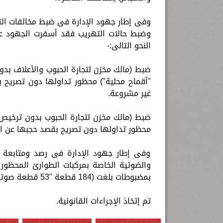
وفى إطار جهود الإدارة فى ضبط مخالفات الت
النحو التالى:-
"أقماح محلية") محظور تداولها دون تصريح بق
غير مشروعة.
محظور تداولها دون تصريح بقصد حجبها عن الت
وفى إطار جهود الإدارة فى رصد ومتابعة ال
بمضبوطات بلغت (184 قطعة "53 قطعة صوتية – 47 قطعة ضوئية – 114 ملصق").
تم إتخاذ الإجراءات القانونية.