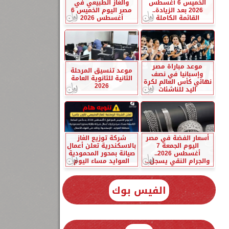
الخميس 6 أغسطس
والغاز الطبيعي في
2026 بعد الزيادة..
مصر اليوم الخميس 6
القائمة الكاملة
أغسطس 2026
موعد مباراة مصر
ن
موعد تنسيق المرحلة
وإسبانيا في نصف
الثانية للثانوية العامة
نهائي كأس العالم لكرة
2026
اليد للناشئات
أسعار الفضة في مصر
شركة توزيع الغاز
اليوم الجمعة 7
بالاسكندرية تعلن أعمال
أغسطس 2026..
صيانة بمحور المحمودية
والجرام النقي يسجل...
العوايد مساء اليوم
الفيس بوك