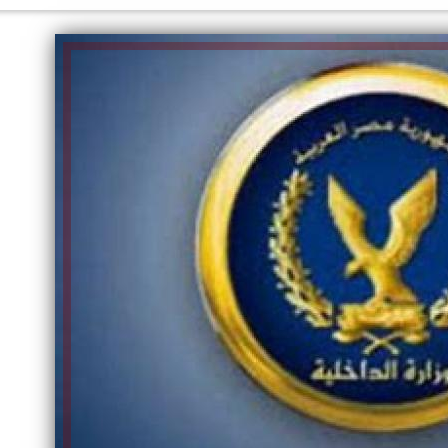
الكاتبة إلهام شرشر تهنئ الرئيس
رسالتى لآخر الزمان «محطة الضبعة
السيسي بعيد ميلاده وتُشيد بجهوده
النووية»... من الحلم إلى التنفيذ
في بناء الدولة