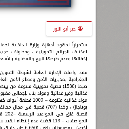
جبر أبو النور
ستمراراً لجهود أجهزة وزارة الداخلية لح
لمختلف الجرائم التموينية ، ومحاولات حجب
إخفائها وعدم طرحها للبيع والمضاربة بالأسعا
فقد واصلت الإدارة العامة لشرطة التموين
الجغرافية بمديريات الأمن وقطاع الأمن العا