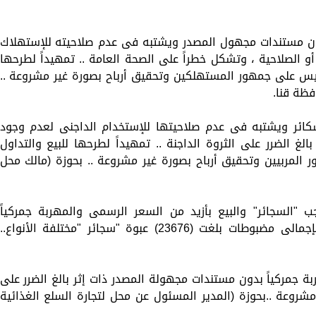
ات بدون مستندات مجهول المصدر ويشتبه فى عدم صلاحيته للإستهلاك
 أو الصلاحية ، وتشكل خطراً على الصحة العامة .. تمهيداً لطرحها
ليس على جمهور المستهلكين وتحقيق أرباح بصورة غير مشروعة ..
فظة قنا.
اخل شكائر ويشتبه فى عدم صلاحيتها للإستخدام الداجنى لعدم وجود
 بالغ الضرر على الثروة الداجنة .. تمهيداً لطرحها للبيع والتداول
لمربيين وتحقيق أرباح بصورة غير مشروعة .. بحوزة (مالك محل
السجائر" والبيع بأزيد من السعر الرسمى والمهربة جمركياً
"مجهولة المصدر" .. عن ضبط (52) قضية بإجمالى مضبوطات بلغت (23676) عبوة "سجائر "مختلفة الأنواع..
ع) مهربة جمركياً بدون مستندات مجهولة المصدر ذات إثر بالغ الضرر على
 مشروعة ..بحوزة (المدير المسئول عن محل لتجارة السلع الغذائية