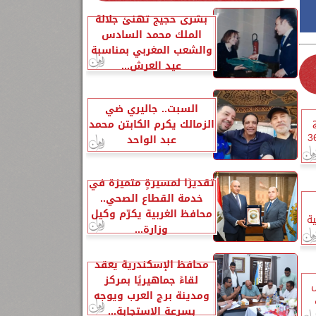
بشرى حجيج تهنئ جلالة
الملك محمد السادس
والشعب المغربي بمناسبة
عيد العرش...
السبت.. جاليري ضي
الزمالك يكرم الكابتن محمد
توسط.. العظمى بالقاهرة 36
عبد الواحد
تقديرًا لمسيرةٍ متميزة في
خدمة القطاع الصحي..
محافظ الغربية يكرّم وكيل
ية
وزارة...
محافظ الإسكندرية يعقد
لقاءً جماهيريًا بمركز
صال
ومدينة برج العرب ويوجه
بسرعة الاستجابة...