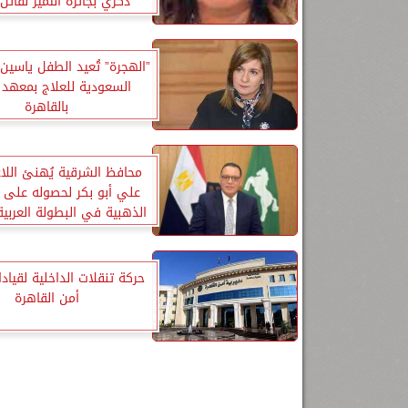
ذكري بجائزة التميز لفاتن
”الهجرة” تُعيد الطفل ياسي
السعودية للعلاج بمعهد ا
بالقاهرة
محافظ الشرقية يُهنئ اللا
علي أبو بكر لحصوله على ال
الذهبية في البطولة العربية 
الثالثة عشر للكبار بالق
حركة تنقلات الداخلية لقياد
أمن القاهرة