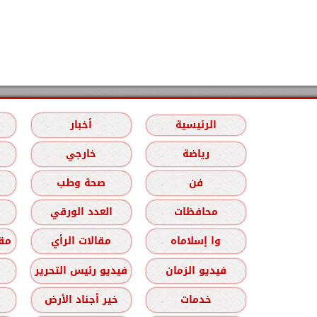
الرئيسية
أخبار
رياضة
خارجي
فن
صحة وطب
محافظات
العدد الورقي
وا إسلاماه
مقالات الرأي
مقا
فيديو الزمان
فيديو رئيس التحرير
خدمات
خير أجناد الأرض