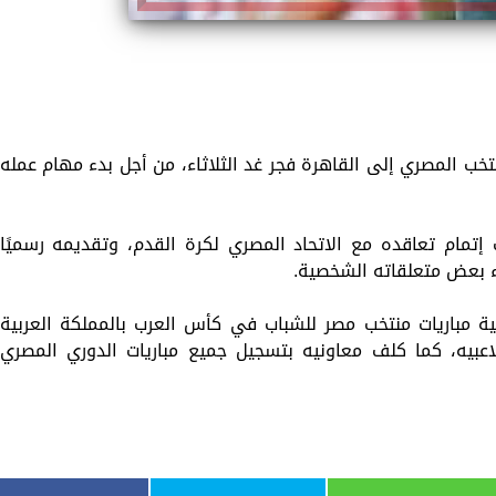
نتخب المصري إلى القاهرة فجر غد الثلاثاء، من أجل بدء مهام عمله
ب إتمام تعاقده مع الاتحاد المصري لكرة القدم، وتقديمه رسميًا
ء بعض متعلقاته الشخصية.
الية مباريات منتخب مصر للشباب في كأس العرب بالمملكة العربية
اعبيه، كما كلف معاونيه بتسجيل جميع مباريات الدوري المصري