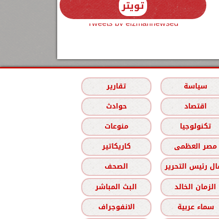
تويتر
Tweets by elzmannewseg
سياسة
تقارير
اقتصاد
حوادث
تكنولوجيا
منوعات
مصر العظمى
كاريكاتير
ل رئيس التحرير
الصحف
الزمان الخالد
البث المباشر
سماء عربية
الانفوجراف