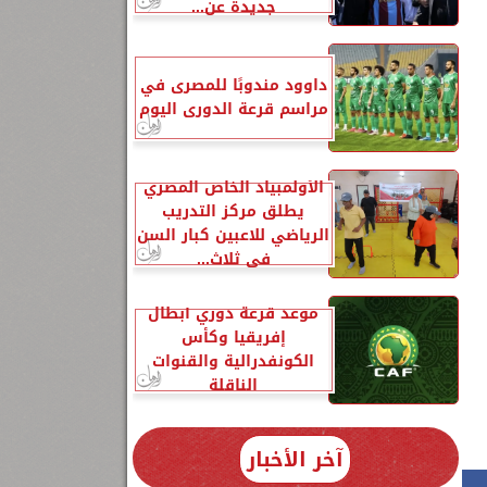
جديدة عن...
داوود مندوبًا للمصرى في
مراسم قرعة الدورى اليوم
الأولمبياد الخاص المصري
يطلق مركز التدريب
الرياضي للاعبين كبار السن
في ثلاث...
موعد قرعة دوري أبطال
إفريقيا وكأس
الكونفدرالية والقنوات
الناقلة
آخر الأخبار