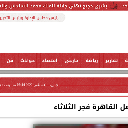
يج تهنئ جلالة الملك محمد السادس والشعب المغربي بمنا
رئيس مجلس الإدارة ورئيس التحرير
ة
تقارير
رياضة
خارجي
اقتصاد
حوادث
فن
الإثنين، 1 أغسطس 2022
02:44 مـ
بتوقيت الق
ل القاهرة فجر الثلاثاء