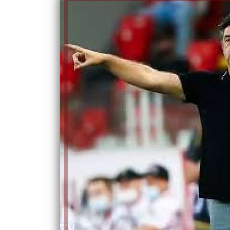
الكاتبة إلهام شرشر تهنئ الرئيس
السيسي بعيد ميلاده وتُشيد بجهوده
إلهام شرشر تكتب: دي مبقتش كورة..
في بناء الدولة
دي سياسة