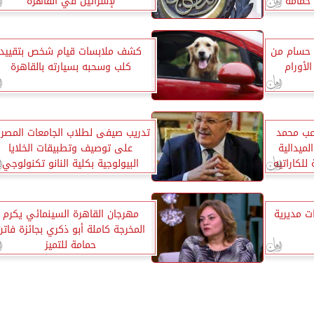
 حمامة
لإسرائيل في القاهرة
ن حسام من
كشف ملابسات قيام شخص بتقييد
لأورام
كلب وسحبه بسيارته بالقاهرة
عب محمد
تدريب صيفى لطلاب الجامعات المصري
ميدالية
على توصيف وتطبيقات الخلايا
للكاراتيه
البيولوجية بكلية النانو تكنولوجي
اهرة
بجامعة القاهرة
ات مديرية
مهرجان القاهرة السينمائي يكرم
المخرجة كاملة أبو ذكري بجائزة فاتن
حمامة للتميز