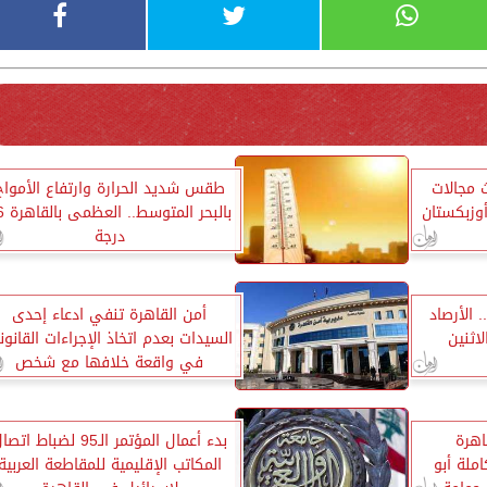
 مجالات
طقس شديد الحرارة وارتفاع الأمواج
وزبكستان
بالبحر الم
درجة
 الأرصاد
أمن القاهرة تنفي ادعاء إحدى
ثنين
السيدات بعدم اتخاذ الإجراءات القانون
في واقعة خلافها مع شخص
القاهرة
بدء أعمال المؤتمر الـ95 لضباط ات
ملة أبو
المكاتب الإقليمية للمقاطعة العربية