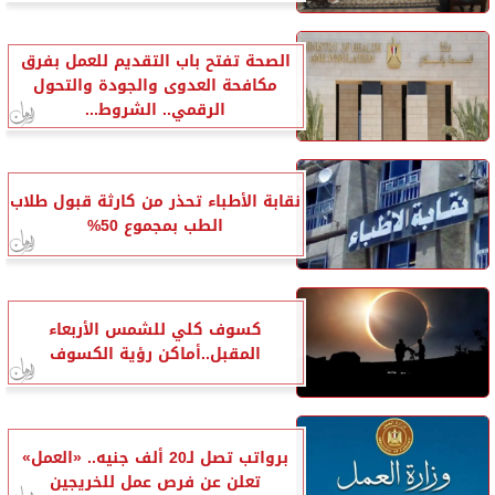
الصحة تفتح باب التقديم للعمل بفرق
مكافحة العدوى والجودة والتحول
الرقمي.. الشروط...
نقابة الأطباء تحذر من كارثة قبول طلاب
الطب بمجموع 50%
كسوف كلي للشمس الأربعاء
المقبل..أماكن رؤية الكسوف
برواتب تصل لـ20 ألف جنيه.. «العمل»
تعلن عن فرص عمل للخريجين