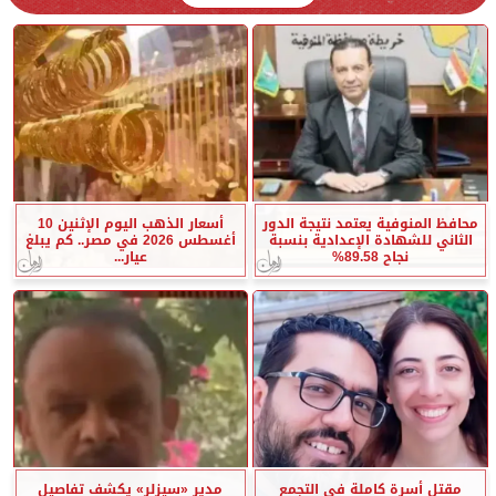
محافظ المنوفية يعتمد نتيجة الدور
أسعار الذهب اليوم الإثنين 10
الثاني للشهادة الإعدادية بنسبة
أغسطس 2026 في مصر.. كم يبلغ
نجاح 89.58%
عيار...
مقتل أسرة كاملة في التجمع
مدير «سيزلر» يكشف تفاصيل