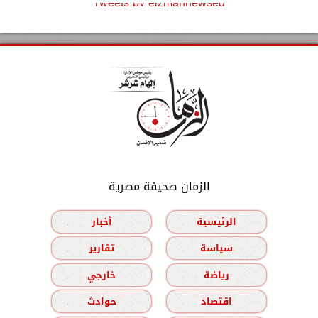
Tweets by elzmannewseg
الزمان صحيفة مصرية
الرئيسية
أخبار
سياسة
تقارير
رياضة
خارجي
اقتصاد
حوادث