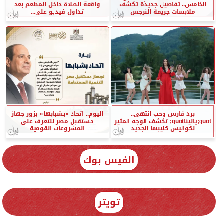
الخامس.. تفاصيل جديدة تكشف
واقعة الصلاة داخل المطعم بعد
ملابسات جريمة النرجس
تداول فيديو على...
برد قارس وحب انتهى..
اليوم.. اتحاد «بشبابها» يزور جهاز
quot;ياليناquot; تكشف الوجه المثير
مستقبل مصر للتعرف على
لكواليس كليبها الجديد
المشروعات القومية
الفيس بوك
تويتر