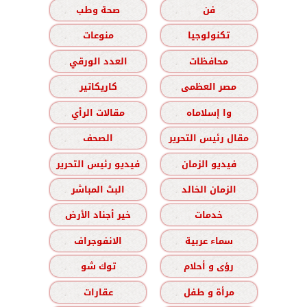
فن
صحة وطب
تكنولوجيا
منوعات
محافظات
العدد الورقي
مصر العظمى
كاريكاتير
وا إسلاماه
مقالات الرأي
مقال رئيس التحرير
الصحف
فيديو الزمان
فيديو رئيس التحرير
الزمان الخالد
البث المباشر
خدمات
خير أجناد الأرض
سماء عربية
الانفوجراف
رؤى و أحلام
توك شو
مرأة و طفل
عقارات