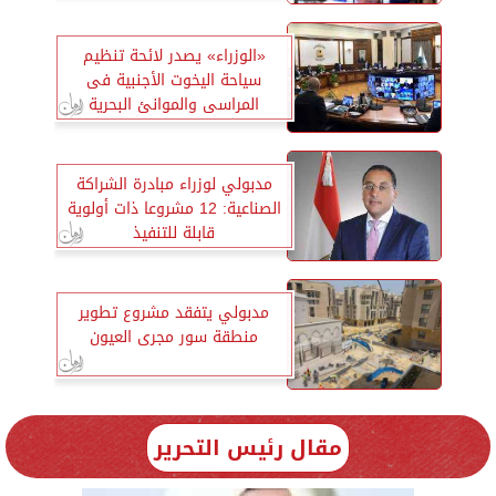
«الوزراء» يصدر لائحة تنظيم
سياحة اليخوت الأجنبية فى
المراسى والموانئ البحرية
مدبولي لوزراء مبادرة الشراكة
الصناعية: 12 مشروعا ذات أولوية
قابلة للتنفيذ
مدبولي يتفقد مشروع تطوير
منطقة سور مجرى العيون
مقال رئيس التحرير