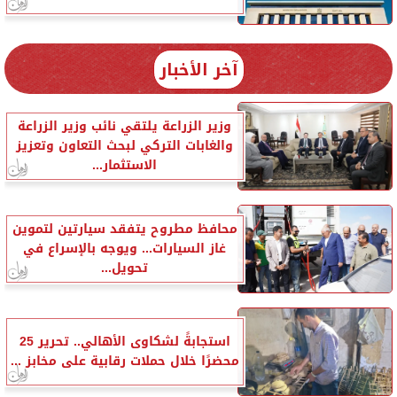
آخر الأخبار
وزير الزراعة يلتقي نائب وزير الزراعة
والغابات التركي لبحث التعاون وتعزيز
الاستثمار...
محافظ مطروح يتفقد سيارتين لتموين
غاز السيارات... ويوجه بالإسراع في
تحويل...
استجابةً لشكاوى الأهالي.. تحرير 25
محضرًا خلال حملات رقابية على مخابز ...