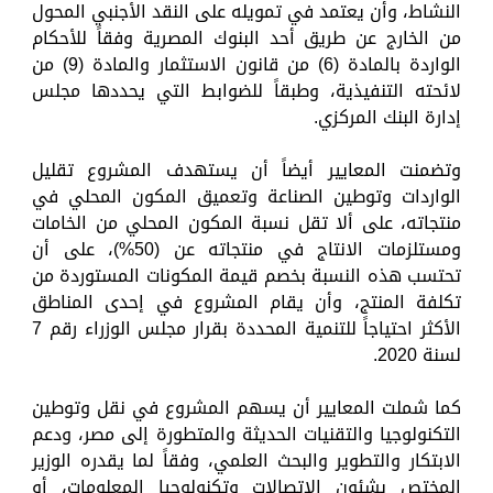
النشاط، وأن يعتمد في تمويله على النقد الأجنبي المحول
من الخارج عن طريق أحد البنوك المصرية وفقاً للأحكام
الواردة بالمادة (6) من قانون الاستثمار والمادة (9) من
لائحته التنفيذية، وطبقاً للضوابط التي يحددها مجلس
إدارة البنك المركزي.
وتضمنت المعايير أيضاً أن يستهدف المشروع تقليل
الواردات وتوطين الصناعة وتعميق المكون المحلي في
منتجاته، على ألا تقل نسبة المكون المحلي من الخامات
ومستلزمات الانتاج في منتجاته عن (50%)، على أن
تحتسب هذه النسبة بخصم قيمة المكونات المستوردة من
تكلفة المنتج، وأن يقام المشروع في إحدى المناطق
الأكثر احتياجاً للتنمية المحددة بقرار مجلس الوزراء رقم 7
لسنة 2020.
كما شملت المعايير أن يسهم المشروع في نقل وتوطين
التكنولوجيا والتقنيات الحديثة والمتطورة إلى مصر، ودعم
الابتكار والتطوير والبحث العلمي، وفقاً لما يقدره الوزير
المختص بشئون الاتصالات وتكنولوجيا المعلومات، أو