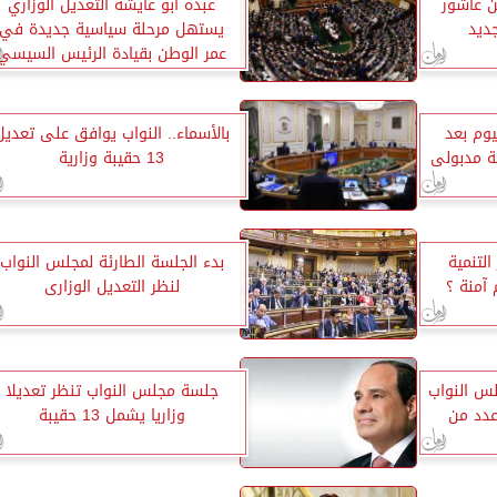
من عاشور
عبده أبو عايشة التعديل الوزاري
جديد
يستهل مرحلة سياسية جديدة في
عمر الوطن بقيادة الرئيس السيسي
ليوم بعد
بالأسماء.. النواب يوافق على تعديل
ة مدبولى
13 حقيبة وزارية
التنمية
بدء الجلسة الطارئة لمجلس النواب
آمنة ؟
لنظر التعديل الوزارى
س النواب
جلسة مجلس النواب تنظر تعديلا
عدد من
وزاريا يشمل 13 حقيبة