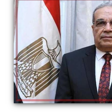
الكاتبة إلهام شرشر تهنئ الرئيس
السيسي بعيد ميلاده وتُشيد بجهوده
إلهام شرشر تكتب: دي مبقتش كورة..
في بناء الدولة
دي سياسة