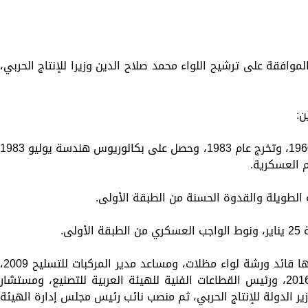
لموافقة على ترشيح اللواء محمد صلاح الدين وزيرا للإنتاج الحربي،
ن:
اللواء محمد صلاح الدين، من مواليد سبتمبر 1960، وتخرج عام 1983، وحصل على بكالوريوس هندسة يوليو 983
م العسكرية.
ة الطويلة والقدوة الحسنة من الطبقة الأولى.
لى.
تدرج وزير الإنتاج الحربي في عدة وظائف منها قائد ورشة لواء مظلات، ومساعد مدير المركبات للتس
ونائب رئيس هيئة تسليح القوات المسلحة 2016، ورئيس القطاعات الفنية للهيئة العربية للتصنيع، ومستشار
زير الدولة للإنتاج الحربي، ثم منصب نائب رئيس مجلس إدارة الهيئة