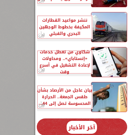
ننشر مواعيد القطارات
المكيفة بخطوط الوجهين
البحري والقبلي
شكاوي من تعطل خدمات
«إنستاباي».. ومحاولات
1
لإعادة التشغيل في أسرع
وقت
بيان عاجل من الأرصاد بشأن
طقس الجمعة.. الحرارة
المحسوسة تصل إلى 44...
ليح 2009،
آخر الأخبار