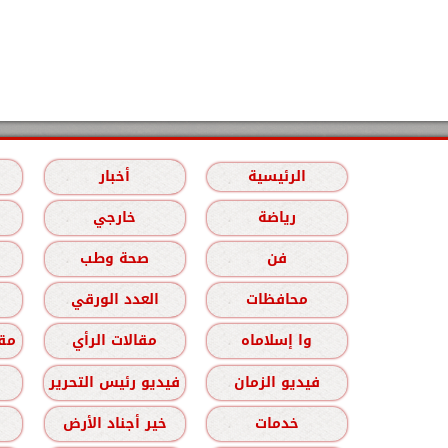
الرئيسية
أخبار
رياضة
خارجي
فن
صحة وطب
محافظات
العدد الورقي
وا إسلاماه
مقالات الرأي
مقا
فيديو الزمان
فيديو رئيس التحرير
خدمات
خير أجناد الأرض