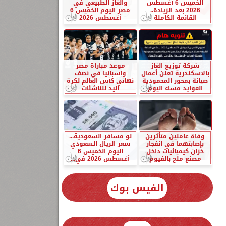
الخميس 6 أغسطس
والغاز الطبيعي في
2026 بعد الزيادة..
مصر اليوم الخميس 6
القائمة الكاملة
أغسطس 2026
شركة توزيع الغاز
موعد مباراة مصر
بالاسكندرية تعلن أعمال
وإسبانيا في نصف
صيانة بمحور المحمودية
نهائي كأس العالم لكرة
العوايد مساء اليوم
اليد للناشئات
وفاة عاملين متأثرين
لو مسافر السعودية...
بإصابتهما في انفجار
سعر الريال السعودي
خزان كيميائيات داخل
اليوم الخميس 6
مصنع ملح بالفيوم
أغسطس 2026 في...
الفيس بوك