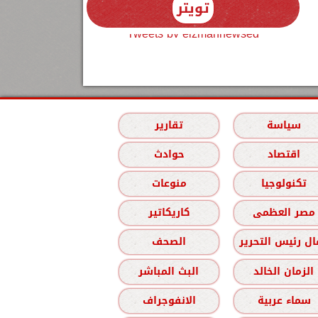
تويتر
Tweets by elzmannewseg
سياسة
تقارير
اقتصاد
حوادث
تكنولوجيا
منوعات
مصر العظمى
كاريكاتير
ل رئيس التحرير
الصحف
الزمان الخالد
البث المباشر
سماء عربية
الانفوجراف