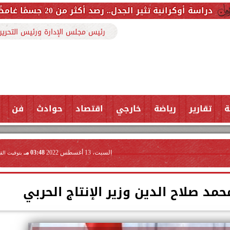
صد أكثر من 20 جسمًا غامضًا قرب القمر وفرضية عن حضارة غير بشرية
رئيس مجلس الإدارة ورئيس التحرير
ة
تقارير
رياضة
خارجي
اقتصاد
حوادث
فن
السبت، 13 أغسطس 2022
03:48 مـ
بتوقيت الق
حمد صلاح الدين وزير الإنتاج الحربي