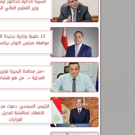
السيرة الذاتية للدكتور أي
وزير التعليم العالي ال
13 حقيبة وزارية جديدة ا
موافقة مجلس النواب برئاس
«من محافظ البحيرة لوزير 
المحلية ».. من هو هشام 
الرئيس السيسي: دعوت مجل
للانعقاد لمناقشة تعديل 
الوزارات