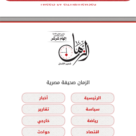
Tweets by elzmannewseg
الزمان صحيفة مصرية
الرئيسية
أخبار
سياسة
تقارير
رياضة
خارجي
اقتصاد
حوادث