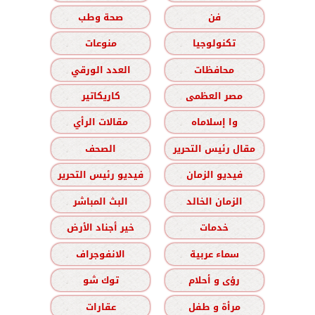
فن
صحة وطب
تكنولوجيا
منوعات
محافظات
العدد الورقي
مصر العظمى
كاريكاتير
وا إسلاماه
مقالات الرأي
مقال رئيس التحرير
الصحف
فيديو الزمان
فيديو رئيس التحرير
الزمان الخالد
البث المباشر
خدمات
خير أجناد الأرض
سماء عربية
الانفوجراف
رؤى و أحلام
توك شو
مرأة و طفل
عقارات