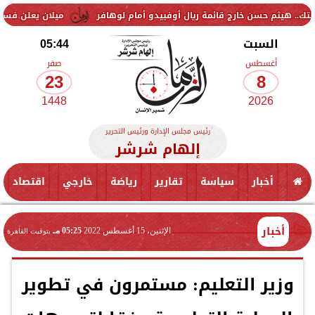
حسن خارج قائمة ريال أوفييدو أمام لوهافر
ميلان يعلن فسخ عقد إسماعيل
السبت
05:44
أغسطس
صفر
23
8
1448
2026
رئيس مجلس الإدارة ورئيس التحرير
إلهام شرشر
أخبار
سياسة
تقارير
رياضة
خارجي
اقتصاد
أخبار
الإثنين، 15 أغسطس 2022
05:25 مـ
بتوقيت القاهرة
وزير التعليم: مستمرون في تطوير