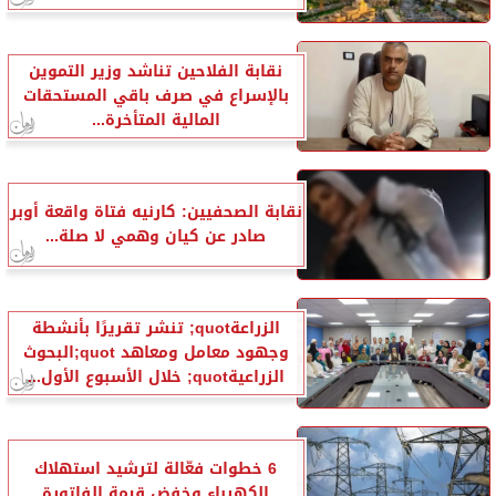
نقابة الفلاحين تناشد وزير التموين
بالإسراع في صرف باقي المستحقات
المالية المتأخرة...
نقابة الصحفيين: كارنيه فتاة واقعة أوبر
صادر عن كيان وهمي لا صلة...
الزراعةquot; تنشر تقريرًا بأنشطة
وجهود معامل ومعاهد quot;البحوث
الزراعيةquot; خلال الأسبوع الأول...
6 خطوات فعّالة لترشيد استهلاك
الكهرباء وخفض قيمة الفاتورة