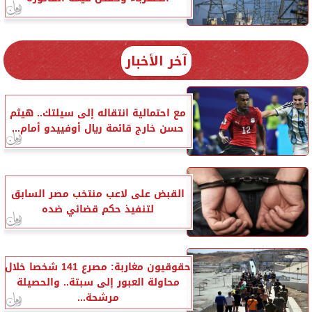
آخر الأخبار
مع احتمالية انتقاله إلى سيلتك.. هيثم
حسن خارج قائمة ريال أوفييدو أمام...
القبض على لاعب منتخب مصر السابق
لتنفيذ حكم قضائي ضده
حقوقيون مغاربة: مصرع 141 شخصا خلال
محاولة العبور إلى سبتة.. والحصيلة
مرشحة...