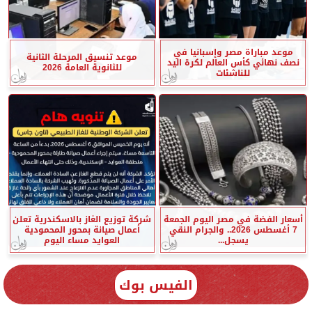
موعد مباراة مصر وإسبانيا في
موعد تنسيق المرحلة الثانية
نصف نهائي كأس العالم لكرة اليد
للثانوية العامة 2026
للناشئات
أسعار الفضة في مصر اليوم الجمعة
شركة توزيع الغاز بالاسكندرية تعلن
7 أغسطس 2026.. والجرام النقي
أعمال صيانة بمحور المحمودية
يسجل...
العوايد مساء اليوم
الفيس بوك