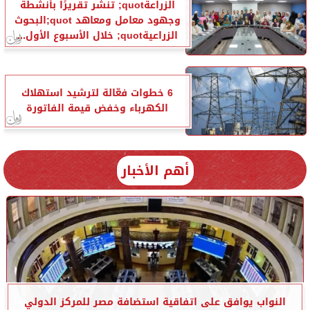
الزراعةquot; تنشر تقريرًا بأنشطة
وجهود معامل ومعاهد quot;البحوث
الزراعيةquot; خلال الأسبوع الأول...
6 خطوات فعّالة لترشيد استهلاك
الكهرباء وخفض قيمة الفاتورة
أهم الأخبار
النواب يوافق على اتفاقية استضافة مصر للمركز الدولي