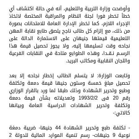
وأوضحت وزارة التربية والتعليم، أنه في حالة اكتشاف أي
خطأ تخطر فورا لجنة النظام والمراقبة المختصة لاتخاذ
الإجراء اللازم، كما تخطر الإدارة العامة للامتحانات بصورة
من ذلك، مع إلزام كل طالب ناجح يلصق طابع نقابة المهن
التعليمية قيمتها جنيهان على الاستمارة الدالة على
نجاحه وقت تسليمها إليه، ولا يجوز تحصيل قيمة هذا
الرسـم نـقـدا، وهذه الطوابع متاحة في النقابات الفرعية
واللجان النقابية ومكاتب البريد.
وتابعت الوزارة: لا يتسلم الطالب إخطار نجاحه إلا بعد
تحصيل مبلغ خمسة وستون جنيها قيمة دمعة وتكلفة
وطبع وتحرير الشهادة وذلك طبقا لما ورد بالقرار الوزاري
رقم 20 فی 1993/2/2 وتعديلاته بشأن قيمة دمعة
وتكلفة وتحرير الشهادات الدراسية العامة وبيانها
كالاتي:-
- تكلفة طبع وتحرير الشهادة 44 جنيها- ضريبة دمغة
نوعية 9 جنيهات- رسم تنمية الموارد المالية للدولة 2