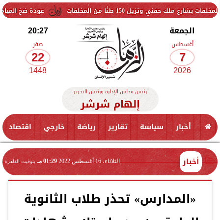
150 طنًا من المخلفات
عودة ضخ المياه تدريجيًا لمناطق ا
الجمعة
20:27
أغسطس
صفر
22
7
1448
2026
رئيس مجلس الإدارة ورئيس التحرير
إلهام شرشر
أخبار
سياسة
تقارير
رياضة
خارجي
اقتصاد
أخبار
الثلاثاء، 16 أغسطس 2022
01:29 مـ
بتوقيت القاهرة
«المدارس» تحذر طلاب الثانوية