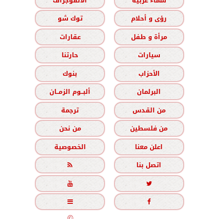
سماء عربية
الانفوجراف
رؤى و أحلام
توك شو
مرأة و طفل
عقارات
سيارات
حارتنا
الأحزاب
بنوك
البرلمان
ألبــوم الزمــان
من القدس
ترجمة
من فلسطين
من نحن
اعلن معنا
الخصوصية
اتصل بنا





جميع الحقوق محفوظة
©