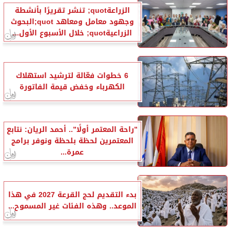
الزراعةquot; تنشر تقريرًا بأنشطة
وجهود معامل ومعاهد quot;البحوث
الزراعيةquot; خلال الأسبوع الأول...
6 خطوات فعّالة لترشيد استهلاك
الكهرباء وخفض قيمة الفاتورة
”راحة المعتمر أولًا”.. أحمد الريان: نتابع
المعتمرين لحظة بلحظة ونوفر برامج
عمرة...
بدء التقديم لحج القرعة 2027 في هذا
الموعد.. وهذه الفئات غير المسموح...