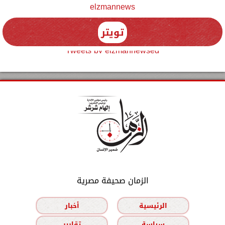
elzmannews
تويتر
Tweets by elzmannewseg
الزمان صحيفة مصرية
الرئيسية
أخبار
سياسة
تقارير