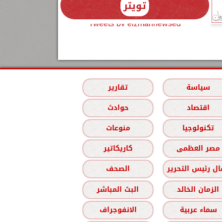
تويتر
Tweets by elzmannewseg
سياسة
تقارير
اقتصاد
حوادث
تكنولوجيا
منوعات
مصر العظمى
كاريكاتير
ل رئيس التحرير
الصحف
الزمان الخالد
البث المباشر
سماء عربية
الانفوجراف