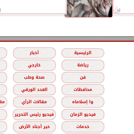
الرئيسية
أخبار
رياضة
خارجي
فن
صحة وطب
محافظات
العدد الورقي
وا إسلاماه
مقالات الرأي
مقا
فيديو الزمان
فيديو رئيس التحرير
خدمات
خير أجناد الأرض