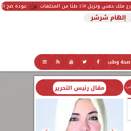
فات
عودة ضخ المياه تدريجيًا لمناطق
إلهام شرشر
صحة وطب
تكنولوجيا
منوعات
محافظات
مقال رئيس التحرير
اهرة