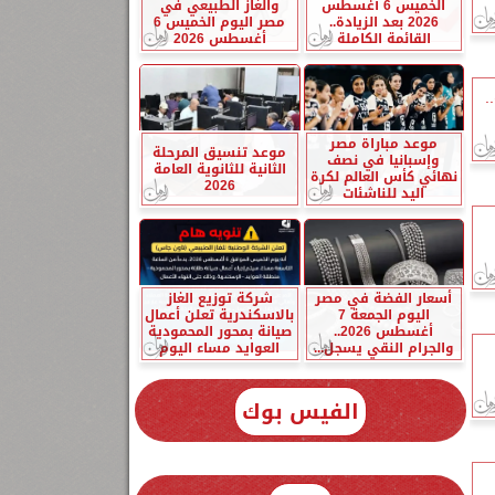
الخميس 6 أغسطس
والغاز الطبيعي في
2026 بعد الزيادة..
مصر اليوم الخميس 6
القائمة الكاملة
أغسطس 2026
.
موعد مباراة مصر
موعد تنسيق المرحلة
وإسبانيا في نصف
الثانية للثانوية العامة
نهائي كأس العالم لكرة
2026
اليد للناشئات
أسعار الفضة في مصر
شركة توزيع الغاز
اليوم الجمعة 7
بالاسكندرية تعلن أعمال
أغسطس 2026..
صيانة بمحور المحمودية
والجرام النقي يسجل...
العوايد مساء اليوم
الفيس بوك