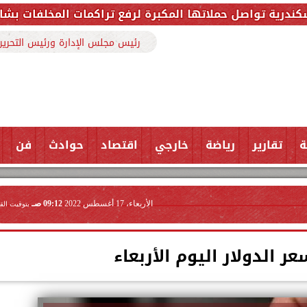
مكبرة لرفع تراكمات المخلفات بشارع ملك حفني وتزيل 150 طنًا من المخل
رئيس مجلس الإدارة ورئيس التحرير
ة
تقارير
رياضة
خارجي
اقتصاد
حوادث
فن
الأربعاء، 17 أغسطس 2022
09:12 صـ
بتوقيت الق
 الدولار اليوم الأربعاء