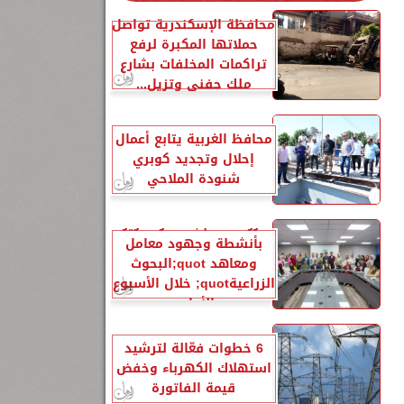
محافظة الإسكندرية تواصل
حملاتها المكبرة لرفع
ه
تراكمات المخلفات بشارع
ملك حفني وتزيل...
محافظ الغربية يتابع أعمال
إحلال وتجديد كوبري
شنودة الملاحي
الزراعةquot; تنشر تقريرًا
بأنشطة وجهود معامل
ومعاهد quot;البحوث
الزراعيةquot; خلال الأسبوع
الأول...
6 خطوات فعّالة لترشيد
استهلاك الكهرباء وخفض
قيمة الفاتورة