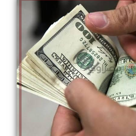
الكاتبة إلهام شرشر تهنئ الرئيس
السيسي بعيد ميلاده وتُشيد بجهوده
إلهام شرشر تكتب: دي مبقتش كورة..
في بناء الدولة
دي سياسة