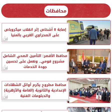
محافظات
إصابة 8 أشخاص إثر انقلاب ميكروباص
على الصحراوي الغربي بالمنيا
محافظ الأقصر: التأمين الصحي الشامل
مشروع قومي.. ونعمل على تحسين
جودة الخدمات
محافظ مطروح يكرم أوائل الشهادات
الإعدادية والثانوية (العامة والأزهرية)
والدبلومات الفنية