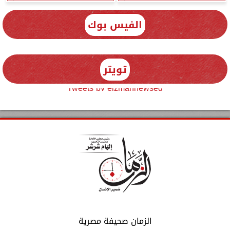
الفيس بوك
تويتر
Tweets by elzmannewseg
الزمان صحيفة مصرية