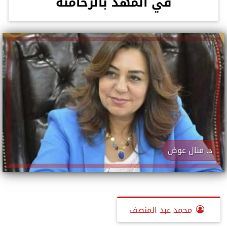
في المهد بالرحامنة
د. منال عوض
محمد عبد المنصف