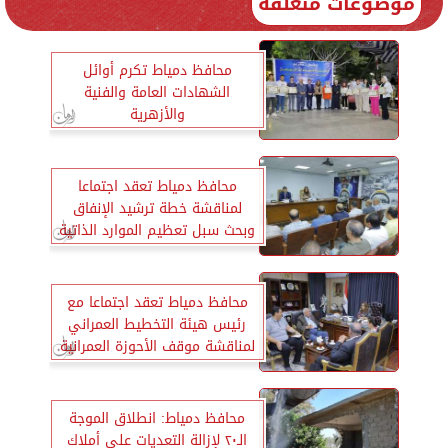
موضوعات متعلقة
محافظ دمياط تكرم أوائل
الشهادات العامة والفنية
والأزهرية
محافظ دمياط تعقد اجتماعا
لمناقشة خطة ترشيد الإنفاق
وبحث سبل تعظيم الموارد الذاتية
محافظ دمياط تعقد اجتماعا مع
رئيس هيئة التخطيط العمراني
لمناقشة موقف الأحوزة العمرانية
محافظ دمياط: انطلاق الموجة
الـ٢٠ لإزالة التعديات على أملاك