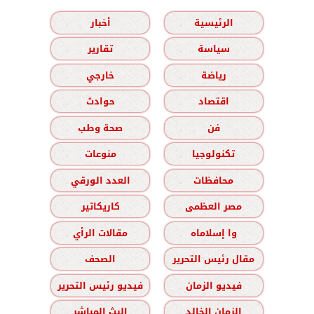
الرئيسية
أخبار
سياسة
تقارير
رياضة
خارجي
اقتصاد
حوادث
فن
صحة وطب
تكنولوجيا
منوعات
محافظات
العدد الورقي
مصر العظمى
كاريكاتير
وا إسلاماه
مقالات الرأي
مقال رئيس التحرير
الصحف
فيديو الزمان
فيديو رئيس التحرير
الزمان الخالد
البث المباشر