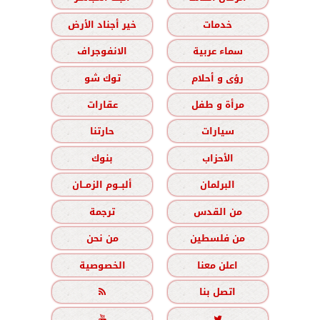
خدمات
خير أجناد الأرض
سماء عربية
الانفوجراف
رؤى و أحلام
توك شو
مرأة و طفل
عقارات
سيارات
حارتنا
الأحزاب
بنوك
البرلمان
ألبــوم الزمــان
من القدس
ترجمة
من فلسطين
من نحن
اعلن معنا
الخصوصية
اتصل بنا


