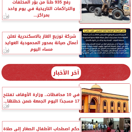
رفع 935 طنًا من بؤر المخلفات
والتراكمات التاريخية في يوم واحد
بمراكز...
شركة توزيع الغاز بالاسكندرية تعلن
أعمال صيانة بمحور المحمودية العوايد
مساء اليوم
آخر الأخبار
في 10 محافظات.. وزارة الأوقاف تفتتح
17 مسجدًا اليوم الجمعة ضمن خطتها...
حكم اصطحاب الأطفال الصغار إلى صلاة