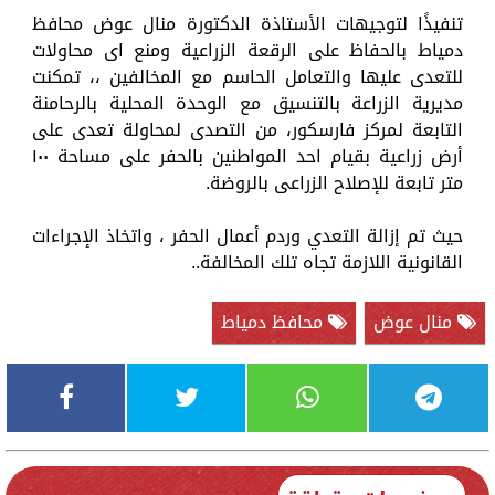
تنفيذًا لتوجيهات الأستاذة الدكتورة منال عوض محافظ
دمياط بالحفاظ على الرقعة الزراعية ومنع اى محاولات
للتعدى عليها والتعامل الحاسم مع المخالفين ،، تمكنت
مديرية الزراعة بالتنسيق مع الوحدة المحلية بالرحامنة
التابعة لمركز فارسكور، من التصدى لمحاولة تعدى على
أرض زراعية بقيام احد المواطنين بالحفر على مساحة ١٠٠
متر تابعة للإصلاح الزراعى بالروضة.
حيث تم إزالة التعدي وردم أعمال الحفر ، واتخاذ الإجراءات
القانونية اللازمة تجاه تلك المخالفة..
منال عوض
محافظ دمياط